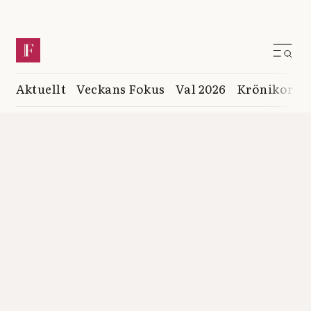
Aktuellt
Veckans Fokus
Val 2026
Krönikor
K