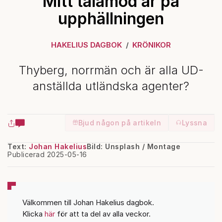
Mitt tålamod är på
upphällningen
HAKELIUS DAGBOK
KRÖNIKOR
Thyberg, norrmän och är alla UD-
anställda utländska agenter?
Bjud någon på artikeln
Lyssna
Text:
Johan Hakelius
Bild: Unsplash / Montage
Publicerad 2025-05-16
Välkommen till Johan Hakelius dagbok.
Klicka
här
för att ta del av alla veckor.