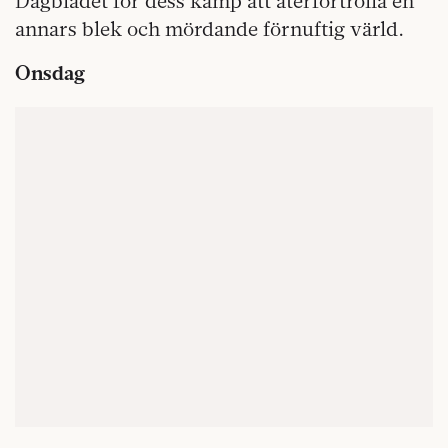
Dagbladet för dess kamp att återförtrolla en
annars blek och mördande förnuftig värld.
Onsdag