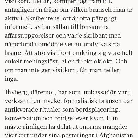
visitkort. Det är, kommer jag fram till,
antagligen en fråga om vilken bransch man är
aktiv i. Skribentens lott är ofta påtagligt
informell, syftar sällan till lönsamma
affärsuppgörelser och varje skribent med
någorlunda omdöme vet att undvika sina
läsare. Att strö visitkort omkring sig vore helt
enkelt meningslöst, eller direkt oklokt. Och
om man inte ger visitkort, får man heller
inga.
Thyberg, däremot, har som ambassadör varit
verksam i en mycket formalistisk bransch där
antikverade ritualer som bordsplacering,
konversation och bridge lever kvar. Han
måste rimligen ha delat ut enorma mängder
visitkort under sina posteringar i Afghanistan