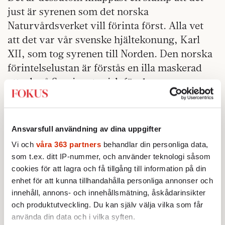
just är syrenen som det norska
Naturvårdsverket vill förinta först. Alla vet
att det var vår svenske hjältekonung, Karl
XII, som tog syrenen till Norden. Den norska
förintelselustan är förstås en illa maskerad
attack på Sverige, typisk för de
petroleumstinna och långsinta norrmännen
så här 120 år efter unionsupplösningen.
Kanske är det den allt svagare norska valutan
Ansvarsfull användning av dina uppgifter
som väckt deras hämndlystenhet, men vad
Vi och
våra 363 partners
behandlar din personliga data,
det än beror på kan vi inte bara stillatigande
som t.ex. ditt IP-nummer, och använder teknologi såsom
se på. Vad blir nästa norska
cookies för att lagra och få tillgång till information på din
utrotningsobjekt? Kåldolmarna?
enhet för att kunna tillhandahålla personliga annonser och
innehåll, annons- och innehållsmätning, åskådarinsikter
Om Norge går vidare med detta initiativ
och produktutveckling. Du kan själv välja vilka som får
kräver det ett klart och bestämt svar från vår
använda din data och i vilka syften.