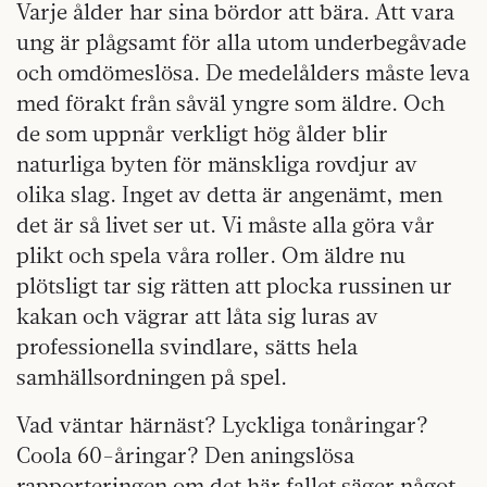
Varje ålder har sina bördor att bära. Att vara
ung är plågsamt för alla utom underbegåvade
och omdömeslösa. De medelålders måste leva
med förakt från såväl yngre som äldre. Och
de som uppnår verkligt hög ålder blir
naturliga byten för mänskliga rovdjur av
olika slag. Inget av detta är angenämt, men
det är så livet ser ut. Vi måste alla göra vår
plikt och spela våra roller. Om äldre nu
plötsligt tar sig rätten att plocka russinen ur
kakan och vägrar att låta sig luras av
professionella svindlare, sätts hela
samhällsordningen på spel.
Vad väntar härnäst? Lyckliga tonåringar?
Coola 60-åringar? Den aningslösa
rapporteringen om det här fallet säger något