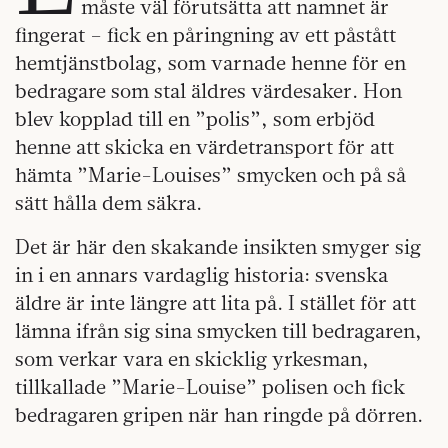
måste väl förutsätta att namnet är
fingerat – fick en påringning av ett påstått
hemtjänstbolag, som varnade henne för en
bedragare som stal äldres värdesaker. Hon
blev kopplad till en ”polis”, som erbjöd
henne att skicka en värdetransport för att
hämta ”Marie-Louises” smycken och på så
sätt hålla dem säkra.
Det är här den skakande insikten smyger sig
in i en annars vardaglig historia: svenska
äldre är inte längre att lita på. I stället för att
lämna ifrån sig sina smycken till bedragaren,
som verkar vara en skicklig yrkesman,
tillkallade ”Marie-Louise” polisen och fick
bedragaren gripen när han ringde på dörren.