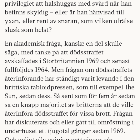
privilegiet att halshuggas med svärd när han
befinns skyldig – eller är han hänvisad till
yxan, eller rent av snaran, som vilken ofrälse
slusk som helst?
En akademisk fråga, kanske en del skulle
säga, med tanke på att dödsstraffet
avskaffades i Storbritannien 1969 och senast
fullföljdes 1964. Men frågan om dödsstraffets
återinförande har ständigt varit levande i den
brittiska tabloidpressen, som till exempel The
Sun, sedan dess. Så sent som för fem år sedan
sa en knapp majoritet av britterna att de ville
återinföra dödsstraffet för vissa brott. Frågan
har diskuterats och eller gått till omröstning i
underhuset ett tjugotal gånger sedan 1969.
Och enligt alla opinionsmätningar går