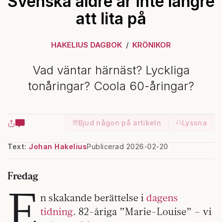
Svenska äldre är inte längre
att lita på
HAKELIUS DAGBOK
KRÖNIKOR
Vad väntar härnäst? Lyckliga
tonåringar? Coola 60-åringar?
Bjud någon på artikeln
Lyssna
Text:
Johan Hakelius
Publicerad 2026-02-20
Fredag
E
n skakande berättelse i
dagens
tidning
. 82-åriga ”Marie-Louise” – vi