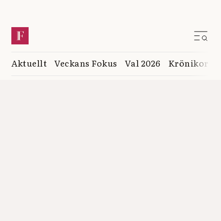
Aktuellt
Veckans Fokus
Val 2026
Krönikor
K