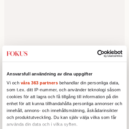
Låt det här exemplet bli en läxa: nästa gång
Ansvarsfull användning av dina uppgifter
en myndighet vill veta något, fyll i det som de
Vi och
våra 363 partners
behandlar din personliga data,
helst av allt vill höra. Det må ta ett par
som t.ex. ditt IP-nummer, och använder teknologi såsom
minuter, men i längden sparar det både tid
cookies för att lagra och få tillgång till information på din
och sinnesfrid. Med tiden kommer alla
enhet för att kunna tillhandahålla personliga annonser och
undersökningar med statistisk säkerhet visa
innehåll, annons- och innehållsmätning, åskådarinsikter
att Sverige blivit perfekt. Då är det för sent
och produktutveckling. Du kan själv välja vilka som får
för byråkraterna att inse att de med sina
använda din data och i vilka syften.