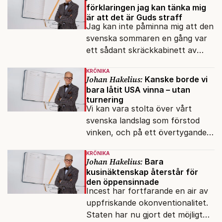
förklaringen jag kan tänka mig
är att det är Guds straff
Jag kan inte påminna mig att den
svenska sommaren en gång var
ett sådant skräckkabinett av
plågor.
KRÖNIKA
Johan Hakelius:
Kanske borde vi
bara låtit USA vinna – utan
turnering
Vi kan vara stolta över vårt
svenska landslag som förstod
vinken, och på ett övertygande
sätt lät sig besegras redan i
KRÖNIKA
sextondelsfinalen.
Johan Hakelius:
Bara
kusinäktenskap återstår för
den öppensinnade
Incest har fortfarande en air av
uppfriskande okonventionalitet.
Staten har nu gjort det möjligt