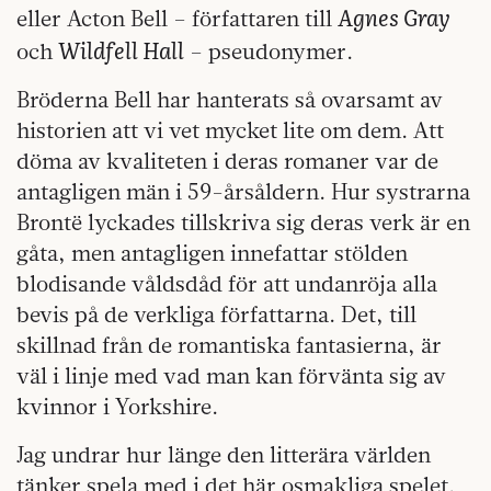
Agnes Gray
eller Acton Bell – författaren till
Wildfell Hall
och
– pseudonymer.
Bröderna Bell har hanterats så ovarsamt av
historien att vi vet mycket lite om dem. Att
döma av kvaliteten i deras romaner var de
antagligen män i 59-årsåldern. Hur systrarna
Brontë lyckades tillskriva sig deras verk är en
gåta, men antagligen innefattar stölden
blodisande våldsdåd för att undanröja alla
bevis på de verkliga författarna. Det, till
skillnad från de romantiska fantasierna, är
väl i linje med vad man kan förvänta sig av
kvinnor i Yorkshire.
Jag undrar hur länge den litterära världen
tänker spela med i det här osmakliga spelet.