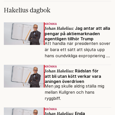
Hakelius dagbok
KRÖNIKA
Johan Hakelius:
Jag antar att alla
pengar på aktiemarknaden
egentligen tillhör Trump
Att handla när presidenten sover
är bara ett sätt att skjuta upp
hans oundvikliga expropriering av
alla finansiella resurser.
KRÖNIKA
Johan Hakelius:
Rädslan för
att bli utan kött verkar vara
aningen överdriven
Men jag skulle aldrig ställa mig
mellan Kullgren och hans
ryggbiff.
KRÖNIKA
Johan Hakelius:
Enda