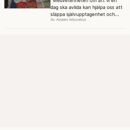
"Medvetenheten om att vi en
dag ska avlida kan hjälpa oss att
släppa självupptagenhet och
Av: Anders Arborelius
småaktighet. Andra människor
blir viktigare".