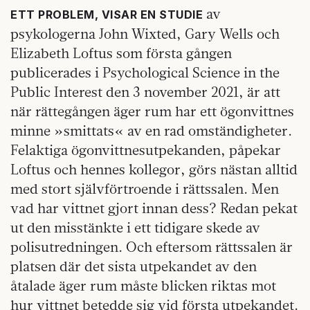
av
ETT PROBLEM, VISAR EN STUDIE
psykologerna John Wixted, Gary Wells och
Elizabeth Loftus som första gången
publicerades i Psychological Science in the
Public Interest den 3 november 2021, är att
när rättegången äger rum har ett ögonvittnes
minne »smittats« av en rad omständigheter.
Felaktiga ögonvittnesutpekanden, påpekar
Loftus och hennes kollegor, görs nästan alltid
med stort självförtroende i rättssalen. Men
vad har vittnet gjort innan dess? Redan pekat
ut den misstänkte i ett tidigare skede av
polisutredningen. Och eftersom rättssalen är
platsen där det sista utpekandet av den
åtalade äger rum måste blicken riktas mot
hur vittnet betedde sig vid första utpekandet.