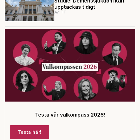
Studie: Demenssjukdom kan
upptäckas tidigt
Av: TT
Testa vår valkompass 2026!
Testa här!