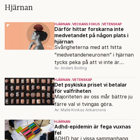
Hjärnan
HJÄRNAN
VECKANS FOKUS
VETENSKAP
Därför hittar forskarna inte
medvetandet på någon plats i
hjärnan
Svårigheterna med att hitta
”medvetandeneuronen” i hjärnan
tycks peka på att vi inte är
Av: Anders Bolling
maskiner, utan en del av något
större.
HJÄRNAN
VETENSKAP
Det psykiska priset vi betalar
för valfriheten
Majoriteten av oss mår bättre ju
färre val vi tvingas göra.
Av: Malle Kivikas Ankarcrona
HJÄRNAN
Adhd-epidemin är fega vuxnas
fel
ADHD har i vissa sammanhang