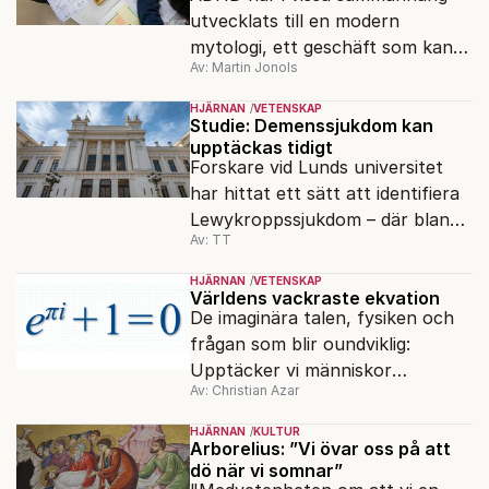
utvecklats till en modern
mytologi, ett geschäft som kan
Av: Martin Jonols
förklara eller bortförklara alla
möjliga beteenden.
HJÄRNAN
VETENSKAP
Studie: Demenssjukdom kan
upptäckas tidigt
Forskare vid Lunds universitet
har hittat ett sätt att identifiera
Lewykroppssjukdom – där bland
Av: TT
annat Parkinson ingår – innan
symtomen bryter ut.
HJÄRNAN
VETENSKAP
Världens vackraste ekvation
De imaginära talen, fysiken och
frågan som blir oundviklig:
Upptäcker vi människor
Av: Christian Azar
matematiken, eller uppfinner vi
den?
HJÄRNAN
KULTUR
Arborelius: ”Vi övar oss på att
dö när vi somnar”