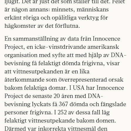
ljugit. Det är just det som ställer till det. Felet
är någon annans: minnets, människans
erkänt röriga och opålitliga verktyg för
hågkomster av det förflutna.
En sammanställning av data från Innocence
Project, en icke-vinstdrivande amerikansk
organisation med syfte att med hjälp av DNA-
bevisning få felaktigt dömda frigivna, visar
att vittnesutpekanden är en lika
återkommande som överrepresenterad orsak
bakom felaktiga domar. I USA har Innocence
Project de senaste 20 åren med DNA-
bevisning lyckats få 367 dömda och fängslade
personer frigivna. I 252 av dessa fall låg
felaktigt vittnesutpekande bakom domen.
Därmed var inkorrekta vittnesmål den