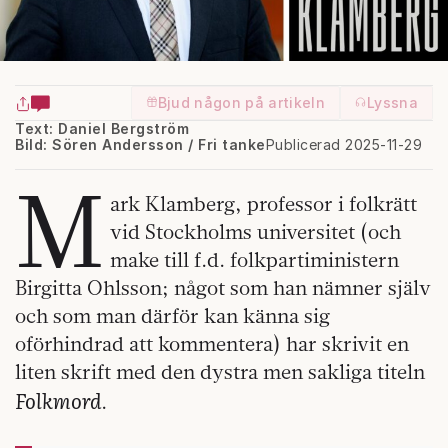
Bjud någon på artikeln
Lyssna
Text: Daniel Bergström
Bild: Sören Andersson / Fri tanke
Publicerad 2025-11-29
M
ark Klamberg, professor i folkrätt
vid Stockholms universitet (och
make till f.d. folkpartiministern
Birgitta Ohlsson; något som han nämner själv
och som man därför kan känna sig
oförhindrad att kommentera) har skrivit en
liten skrift med den dystra men sakliga titeln
Folkmord
.