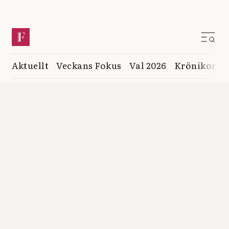
Aktuellt
Veckans Fokus
Val 2026
Krönikor
K