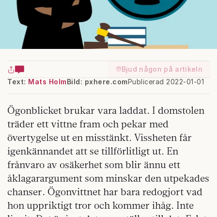
Bjud någon på artikeln
Text:
Mats Holm
Bild: pxhere.com
Publicerad 2022-01-01
Ögonblicket brukar vara laddat. I domstolen
träder ett vittne fram och pekar med
övertygelse ut en misstänkt. Vissheten får
igenkännandet att se tillförlitligt ut. En
frånvaro av osäkerhet som blir ännu ett
åklagarargument som minskar den utpekades
chanser. Ögonvittnet har bara redogjort vad
hon uppriktigt tror och kommer ihåg. Inte