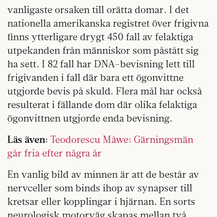
vanligaste orsaken till orätta domar. I det
nationella amerikanska registret över frigivna
finns ytterligare drygt 450 fall av felaktiga
utpekanden från människor som påstått sig
ha sett. I 82 fall har DNA-bevisning lett till
frigivanden i fall där bara ett ögonvittne
utgjorde bevis på skuld. Flera mål har också
resulterat i fällande dom där olika felaktiga
ögonvittnen utgjorde enda bevisning.
Läs även
:
Teodorescu Måwe: Gärningsmän
går fria efter några år
En vanlig bild av minnen är att de består av
nervceller som binds ihop av synapser till
kretsar eller kopplingar i hjärnan. En sorts
neurologisk motorväg skapas mellan två