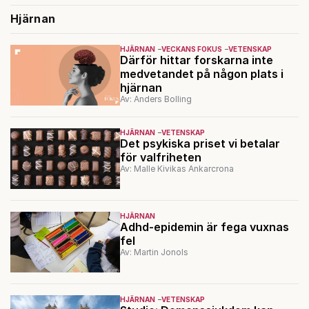
Hjärnan
HJÄRNAN
VECKANS FOKUS
VETENSKAP
Därför hittar forskarna inte
medvetandet på någon plats i
hjärnan
Av: Anders Bolling
HJÄRNAN
VETENSKAP
Det psykiska priset vi betalar
för valfriheten
Av: Malle Kivikas Ankarcrona
HJÄRNAN
Adhd-epidemin är fega vuxnas
fel
Av: Martin Jonols
HJÄRNAN
VETENSKAP