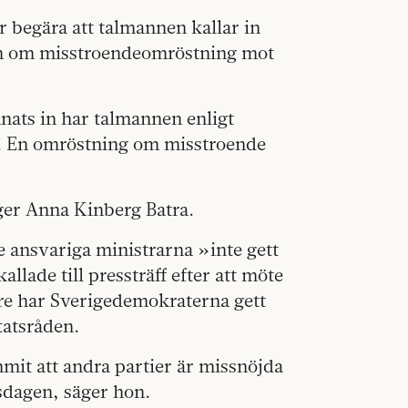
 begära att talmannen kallar in
an om misstroendeomröstning mot
mnats in har talmannen enligt
en. En omröstning om misstroende
ger Anna Kinberg Batra.
de ansvariga ministrarna »inte gett
allade till pressträff efter att möte
are har Sverigedemokraterna gett
tatsråden.
mit att andra partier är missnöjda
ksdagen, säger hon.