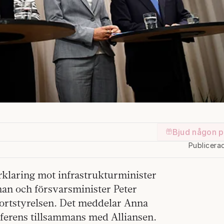
Bjud någon p
Publicera
klaring mot infrastrukturminister
an och försvarsminister Peter
ortstyrelsen. Det meddelar Anna
nferens tillsammans med Alliansen.