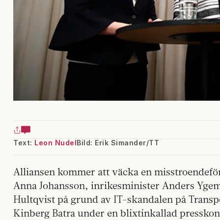
Text:
Leon Nudel
Bild: Erik Simander/TT
Alliansen kommer att väcka en misstroendeför
Anna Johansson, inrikesminister Anders Ygem
Hultqvist på grund av IT-skandalen på Transp
Kinberg Batra under en blixtinkallad pressko