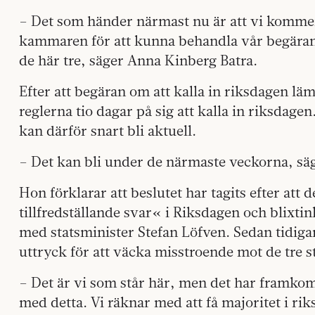
– Det som händer närmast nu är att vi kommer
kammaren för att kunna behandla vår begär
de här tre, säger Anna Kinberg Batra.
Efter att begäran om att kalla in riksdagen lä
reglerna tio dagar på sig att kalla in riksdag
kan därför snart bli aktuell.
– Det kan bli under de närmaste veckorna, sä
Hon förklarar att beslutet har tagits efter att 
tillfredställande svar« i Riksdagen och blixtink
med statsminister Stefan Löfven. Sedan tidig
uttryck för att väcka misstroende mot de tre s
– Det är vi som står här, men det har framkom
med detta. Vi räknar med att få majoritet i ri