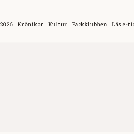
 2026
Krönikor
Kultur
Fackklubben
Läs e-t