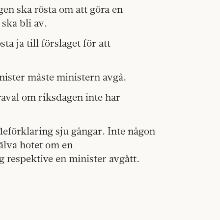
gen ska rösta om att göra en
ska bli av.
a ja till förslaget för att
nister måste ministern avgå.
raval om riksdagen inte har
deförklaring sju gångar. Inte någon
älva hotet om en
ng respektive en minister avgått.