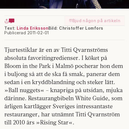
Bjud någon på artikeln
Text:
Linda Eriksson
Bild: Christoffer Lomfors
Publicerad 2011-02-01
Tjurtestiklar är en av Titti Qvarnströms
absoluta favoritingredienser. I köket på
Bloom in the Park i Malmö pocherar hon dem
i buljong så att de ska få smak, panerar dem
sedan i en kryddblandning och steker lätt.
»Ball nuggets« – knapriga på utsidan, mjuka
därinne. Restaurangbibeln White Guide, som
årligen kartlägger Sveriges intressantaste
restauranger, har utnämnt Titti Qvarnström
till 2010 års »Rising Star«.