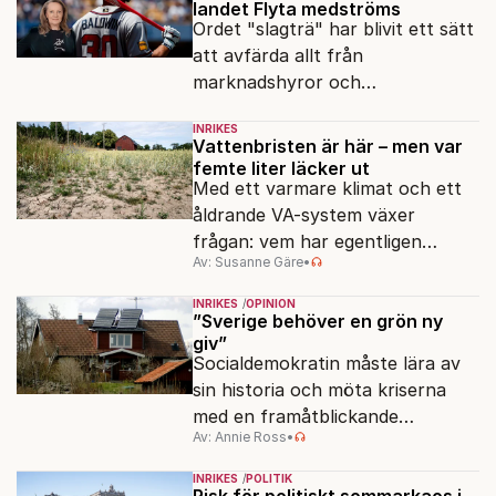
landet Flyta medströms
Ordet "slagträ" har blivit ett sätt
att avfärda allt från
marknadshyror och
slöserikommissioner till frågor
INRIKES
om antisemitism.
Vattenbristen är här – men var
femte liter läcker ut
Med ett varmare klimat och ett
åldrande VA-system växer
frågan: vem har egentligen
Av: Susanne Gäre
•
ansvar för Sveriges
vattenresurser?
INRIKES
OPINION
”Sverige behöver en grön ny
giv”
Socialdemokratin måste lära av
sin historia och möta kriserna
med en framåtblickande
Av: Annie Ross
•
strukturpolitik för att göra
Sverige långsiktigt hållbart,
INRIKES
POLITIK
jämlikt och kriståligt.
Risk för politiskt sommarkaos i