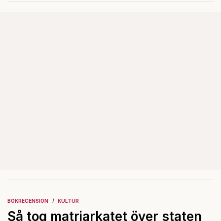
kraft under valrörelsens sista
dagar.
BOKRECENSION
KULTUR
Så tog matriarkatet över staten