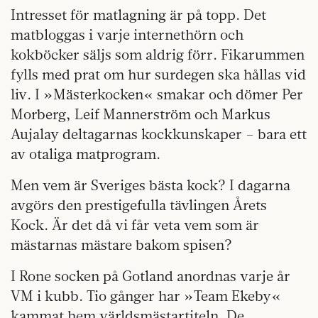
Intresset för matlagning är på topp. Det
matbloggas i varje internethörn och
kokböcker säljs som aldrig förr. Fikarummen
fylls med prat om hur surdegen ska hållas vid
liv. I »Mästerkocken« smakar och dömer Per
Morberg, Leif Mannerström och Markus
Aujalay deltagarnas kockkunskaper – bara ett
av otaliga matprogram.
Men vem är Sveriges bästa kock? I dagarna
avgörs den prestigefulla tävlingen Årets
Kock. Är det då vi får veta vem som är
mästarnas mästare bakom spisen?
I Rone socken på Gotland anordnas varje år
VM i kubb. Tio gånger har »Team Ekeby«
kammat hem världsmästartiteln. De