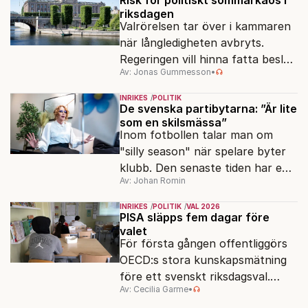
riksdagen
Valrörelsen tar över i kammaren
när långledigheten avbryts.
Regeringen vill hinna fatta beslut
Av: Jonas Gummesson
•
före valet – men oppositionen
ser sin chans att pressa
INRIKES
POLITIK
Tidösidan.
De svenska partibytarna: ”Är lite
som en skilsmässa”
Inom fotbollen talar man om
"silly season" när spelare byter
klubb. Den senaste tiden har en
Av: Johan Romin
rad svenska politiker bytt parti –
men varför, och vad skiljer
INRIKES
POLITIK
VAL 2026
partiernas interna kulturer åt?
PISA släpps fem dagar före
valet
För första gången offentliggörs
OECD:s stora kunskapsmätning
före ett svenskt riksdagsval.
Av: Cecilia Garme
•
Resultatet kan ge skolfrågan ny