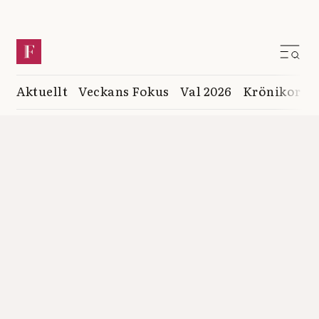
Aktuellt
Veckans Fokus
Val 2026
Krönikor
K