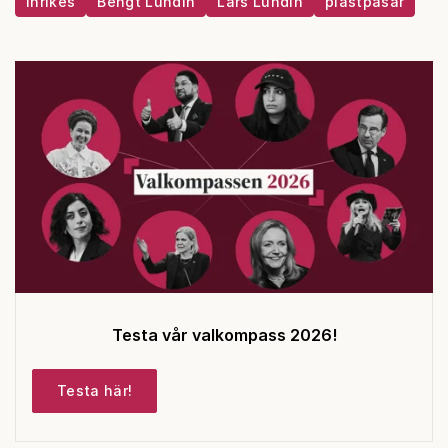
Inrikes
Bengt Lundin
Lars Lundin
plastpåsar
Testa vår valkompass 2026!
Testa här!