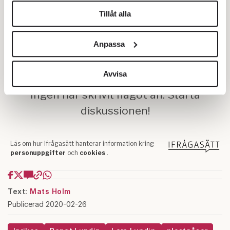
Tillåt alla
Vi använder enhetsidentifierare för att anpassa innehållet
och annonserna till användarna, tillhandahålla funktioner
Anpassa
för sociala medier och analysera vår trafik. Vi
vidarebefordrar även sådana identifierare och annan
information från din enhet till de sociala medier och
Avvisa
annons- och analysföretag som vi samarbetar med.
Dessa kan i sin tur kombinera informationen med annan
information som du har tillhandahållit eller som de har
samlat in när du har använt deras tjänster.
Om du vill läsa mer om hur vi hanterar personuppgifter
kan du göra det
här
.
Text:
Mats Holm
Publicerad 2020-02-26