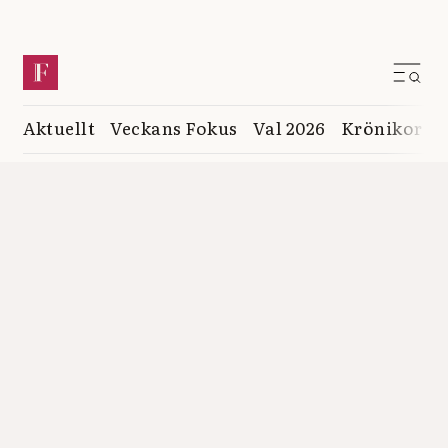
Aktuellt
Veckans Fokus
Val 2026
Krönikor
K