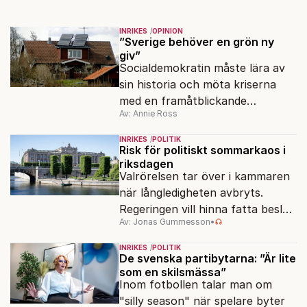
INRIKES
OPINION
”Sverige behöver en grön ny
giv”
Socialdemokratin måste lära av
sin historia och möta kriserna
med en framåtblickande
Av: Annie Ross
strukturpolitik för att göra
Sverige långsiktigt hållbart,
INRIKES
POLITIK
jämlikt och kriståligt.
Risk för politiskt sommarkaos i
riksdagen
Valrörelsen tar över i kammaren
när långledigheten avbryts.
Regeringen vill hinna fatta beslut
Av: Jonas Gummesson
•
före valet – men oppositionen
ser sin chans att pressa
INRIKES
POLITIK
Tidösidan.
De svenska partibytarna: ”Är lite
som en skilsmässa”
Inom fotbollen talar man om
"silly season" när spelare byter