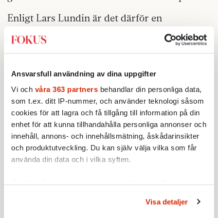
Enligt Lars Lundin är det därför en
miljövänlig användning.
– Om man för sitt avfall köper tunna påsar är
de inte återvunna utan gjorda av ny plast.
Ansvarsfull användning av dina uppgifter
– Det finns med miljöproblem att plastpåsar
Vi och
våra 363 partners
behandlar din personliga data,
slängs i naturen, men det är ett
som t.ex. ditt IP-nummer, och använder teknologi såsom
cookies för att lagra och få tillgång till information på din
beteendeproblem, inte ett materialproblem.
enhet för att kunna tillhandahålla personliga annonser och
innehåll, annons- och innehållsmätning, åskådarinsikter
och produktutveckling. Du kan själv välja vilka som får
använda din data och i vilka syften.
Ta reda på mer om hur dina personliga uppgifter
behandlas och ställ in dina preferenser i
detaljsektionen
.
Visa detaljer
Du kan ändra eller dra tillbaka ditt samtycke när som
helst från cookie-förklaringen.