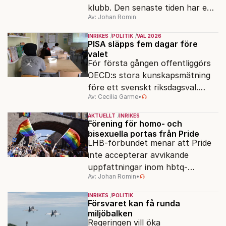
klubb. Den senaste tiden har en
Av: Johan Romin
rad svenska politiker bytt parti –
men varför, och vad skiljer
INRIKES
POLITIK
VAL 2026
partiernas interna kulturer åt?
PISA släpps fem dagar före
valet
För första gången offentliggörs
OECD:s stora kunskapsmätning
före ett svenskt riksdagsval.
Av: Cecilia Garme
•
Resultatet kan ge skolfrågan ny
kraft under valrörelsens sista
AKTUELLT
INRIKES
dagar.
Förening för homo- och
bisexuella portas från Pride
LHB-förbundet menar att Pride
inte accepterar avvikande
uppfattningar inom hbtq-
Av: Johan Romin
•
rörelsen. "Vi har inga problem
med transpersoner", säger
INRIKES
POLITIK
ordföranden Linn Saarinen.
Försvaret kan få runda
miljöbalken
Regeringen vill öka