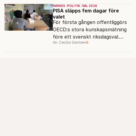
men varför, och vad skiljer
INRIKES
POLITIK
VAL 2026
partiernas interna kulturer åt?
PISA släpps fem dagar före
valet
För första gången offentliggörs
OECD:s stora kunskapsmätning
före ett svenskt riksdagsval.
Av: Cecilia Garme
•
Resultatet kan ge skolfrågan ny
kraft under valrörelsens sista
dagar.