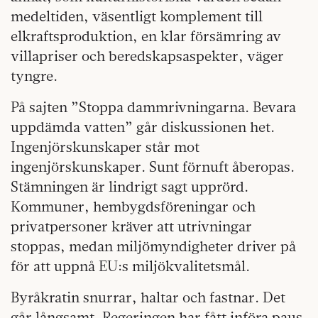
medeltiden, väsentligt komplement till
elkraftsproduktion, en klar försämring av
villapriser och beredskapsaspekter, väger
tyngre.
På sajten ”Stoppa dammrivningarna. Bevara
uppdämda vatten” går diskussionen het.
Ingenjörskunskaper står mot
ingenjörskunskaper. Sunt förnuft åberopas.
Stämningen är lindrigt sagt upprörd.
Kommuner, hembygdsföreningar och
privatpersoner kräver att utrivningar
stoppas, medan miljömyndigheter driver på
för att uppnå EU:s miljökvalitetsmål.
Byråkratin snurrar, haltar och fastnar. Det
går långsamt. Regeringen har fått införa paus