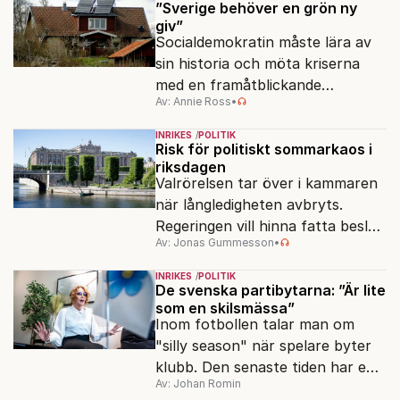
”Sverige behöver en grön ny
giv”
Socialdemokratin måste lära av
sin historia och möta kriserna
med en framåtblickande
Av: Annie Ross
•
strukturpolitik för att göra
Sverige långsiktigt hållbart,
INRIKES
POLITIK
jämlikt och kriståligt.
Risk för politiskt sommarkaos i
riksdagen
Valrörelsen tar över i kammaren
när långledigheten avbryts.
Regeringen vill hinna fatta beslut
Av: Jonas Gummesson
•
före valet – men oppositionen
ser sin chans att pressa
INRIKES
POLITIK
Tidösidan.
De svenska partibytarna: ”Är lite
som en skilsmässa”
Inom fotbollen talar man om
"silly season" när spelare byter
klubb. Den senaste tiden har en
Av: Johan Romin
rad svenska politiker bytt parti –