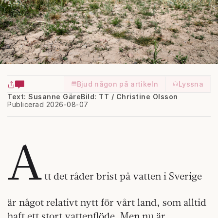
Bjud någon på artikeln
Lyssna
Text: Susanne Gäre
Bild: TT / Christine Olsson
Publicerad 2026-08-07
A
tt det råder brist på vatten i Sverige
är något relativt nytt för vårt land, som alltid
haft ett stort vattenflöde. Men nu är