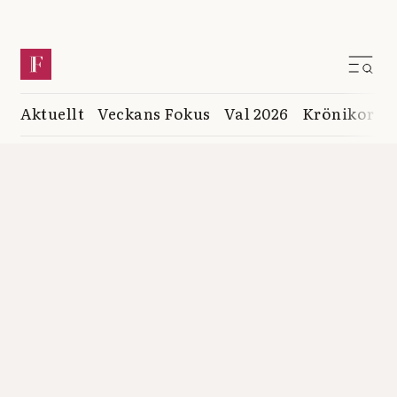
Aktuellt
Veckans Fokus
Val 2026
Krönikor
K