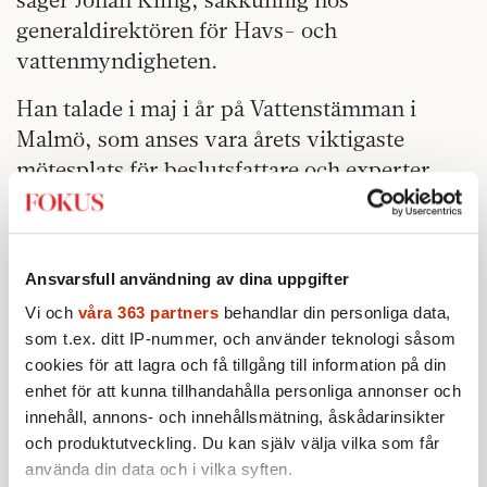
generaldirektören för Havs- och
vattenmyndigheten.
Han talade i maj i år på Vattenstämman i
Malmö, som anses vara årets viktigaste
mötesplats för beslutsfattare och experter
inom VA-branschen.
Johan Kling har jobbat med frågor som rör
vatten i 35 år och är nu mer inriktad på
Ansvarsfull användning av dina uppgifter
vattenbrist efter att tidigare ha arbetat med
Vi och
våra 363 partners
behandlar din personliga data,
översvämningshantering och fysisk
som t.ex. ditt IP-nummer, och använder teknologi såsom
påverkan.
cookies för att lagra och få tillgång till information på din
enhet för att kunna tillhandahålla personliga annonser och
Klart är att vattentillgången kommer att
innehåll, annons- och innehållsmätning, åskådarinsikter
minska framöver och vattenkonsumtionen att
och produktutveckling. Du kan själv välja vilka som får
använda din data och i vilka syften.
öka. Johan Kling uppger att basflödet i