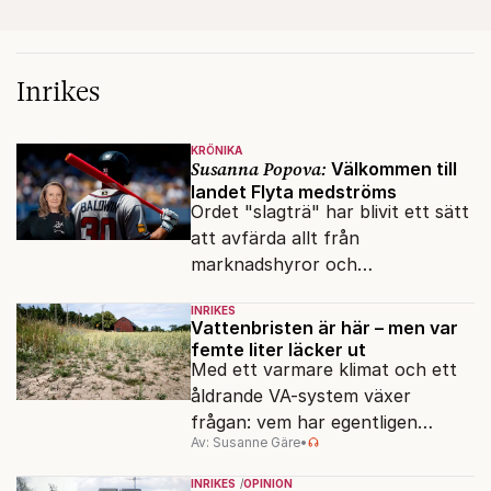
Inrikes
KRÖNIKA
Susanna Popova:
Välkommen till
landet Flyta medströms
Ordet "slagträ" har blivit ett sätt
att avfärda allt från
marknadshyror och
slöserikommissioner till frågor
INRIKES
om antisemitism.
Vattenbristen är här – men var
femte liter läcker ut
Med ett varmare klimat och ett
åldrande VA-system växer
frågan: vem har egentligen
Av: Susanne Gäre
•
ansvar för Sveriges
vattenresurser?
INRIKES
OPINION