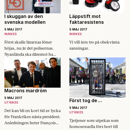
I skuggan av den
Läppstift mot
svenska modellen
faktaresistens
5 MAJ 2017
5 MAJ 2017
INRIKES
INRIKES
Först skulle lärarnas löner
Vi vill inte tro på obekväma
höjas, nu är det polisernas.
sanningar.
Nyanlända ska däremot ha
mindre betalt. Politiker, röda
som blå, är inne och petar i
lönerna.
Macrons mardröm
5 MAJ 2017
Först tog de …
UTRIKES
5 MAJ 2017
Det kan bli en kort tid av lycka
UTRIKES
för Frankrikes nästa president.
Tjetjener som utpekas som
Anledningen heter François
homosexuella förs bort till
Baroin.