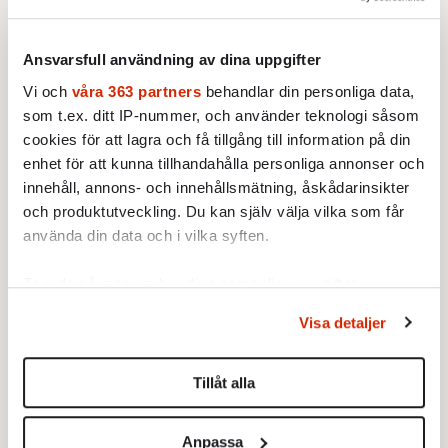
tillbaka
misstagen.
4 MAJ 2017
KULTUR
Ansvarsfull användning av dina uppgifter
Det var pandorna som bar
Vi och
våra 363 partners
behandlar din personliga data,
fram Broder Daniel. Nu är
som t.ex. ditt IP-nummer, och använder teknologi såsom
Henrik Berggren tillbaka.
cookies för att lagra och få tillgång till information på din
Johan Hakelius:
Det
enhet för att kunna tillhandahålla personliga annonser och
överbefolkade
innehåll, annons- och innehållsmätning, åskådarinsikter
missnöjeslandet
och produktutveckling. Du kan själv välja vilka som får
4 MAJ 2017
KRÖNIKOR
använda din data och i vilka syften.
Jag ser den
Margit Richert:
alternativa
Ta reda på mer om hur dina personliga uppgifter
bokmässa som
Berlinskt klientel
behandlas och ställ in dina preferenser i
detaljsektionen
.
upproparna ska
Visa detaljer
Du kan ändra eller dra tillbaka ditt samtycke när som
4 MAJ 2017
ordna, som ett
KRÖNIKOR
helst från cookie-förklaringen.
slags Liberland.
Ett oansenligt hål i väggen
Tillåt alla
med den bästa mat en storstad
Vi använder enhetsidentifierare för att anpassa innehållet
kan erbjuda.
och annonserna till användarna, tillhandahålla funktioner
Jon Åsberg:
Anpassa
… ner som