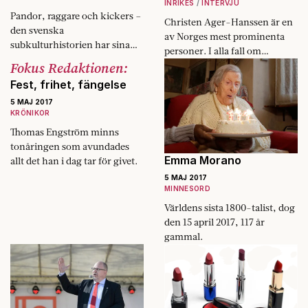
INRIKES
INTERVJU
Pandor, raggare och kickers –
Christen Ager-Hanssen är en
den svenska
av Norges mest prominenta
subkulturhistorien har sina
personer. I alla fall om
egna arter men den har också
Fokus Redaktionen:
längden på Wikipedias text
modifikationer.
om en människa utgör
Fest, frihet, fängelse
måttstock för hennes
5 MAJ 2017
betydelse.…
KRÖNIKOR
Thomas Engström minns
tonåringen som ­avundades
Emma Morano
allt det han i dag tar för givet.
5 MAJ 2017
MINNESORD
Världens sista 1800-talist, dog
den 15 april 2017, 117 år
gammal.