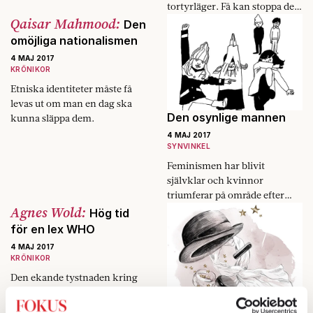
tortyrläger. Få kan stoppa det,
Qaisar Mahmood:
utom Vladmir Putin, som
Den
redan statssanktionerat
omöjliga nationalismen
homofobin.
4 MAJ 2017
KRÖNIKOR
Etniska identiteter måste få
levas ut om man en dag ska
Den osynlige mannen
kunna släppa dem.
4 MAJ 2017
SYNVINKEL
Feminismen har blivit
självklar och kvinnor
triumferar på område efter
Agnes Wold:
område. Men kräver det att
Hög tid
männen blir en slaggprodukt?
för en lex WHO
4 MAJ 2017
KRÖNIKOR
Den ekande tystnaden kring
WHO-rådet är farlig, då den
Subkulturens hjälte är
hindrar oss att lära av