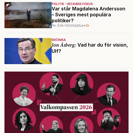
POLITIK
VECKANS FOKUS
Var står Magdalena Andersson
– Sveriges mest populära
politiker?
Av: Erik Hörstadius
•
KRÖNIKA
Jon Åsberg:
Vad har du för vision,
Ulf?