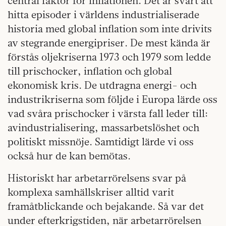
central faktor för inflationen. Det är svårt att
hitta episoder i världens industrialiserade
historia med global inflation som inte drivits
av stegrande energipriser. De mest kända är
förstås oljekriserna 1973 och 1979 som ledde
till prischocker, inflation och global
ekonomisk kris. De utdragna energi- och
industrikriserna som följde i Europa lärde oss
vad svåra prischocker i värsta fall leder till:
avindustrialisering, massarbetslöshet och
politiskt missnöje. Samtidigt lärde vi oss
också hur de kan bemötas.
Historiskt har arbetarrörelsens svar på
komplexa samhällskriser alltid varit
framåtblickande och bejakande. Så var det
under efterkrigstiden, när arbetarrörelsen