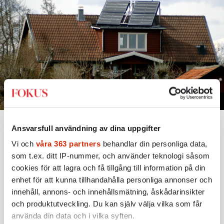
Ansvarsfull användning av dina uppgifter
Bjud någon på artikeln
Lyssna
Text: Annie Ross
Bild: TT / Hasse Holmberg
Vi och
våra 363 partners
behandlar din personliga data,
Publicerad 2026-08-04
som t.ex. ditt IP-nummer, och använder teknologi såsom
cookies för att lagra och få tillgång till information på din
enhet för att kunna tillhandahålla personliga annonser och
innehåll, annons- och innehållsmätning, åskådarinsikter
Detta är en argumenterande text. Alla åsikter är
och produktutveckling. Du kan själv välja vilka som får
skribentens egna.
använda din data och i vilka syften.