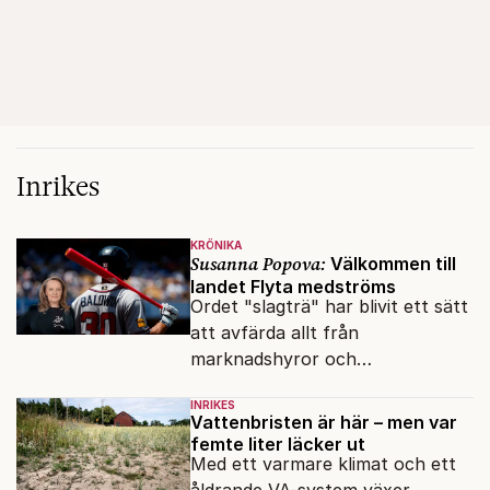
Inrikes
KRÖNIKA
Susanna Popova:
Välkommen till
landet Flyta medströms
Ordet "slagträ" har blivit ett sätt
att avfärda allt från
marknadshyror och
slöserikommissioner till frågor
INRIKES
om antisemitism.
Vattenbristen är här – men var
femte liter läcker ut
Med ett varmare klimat och ett