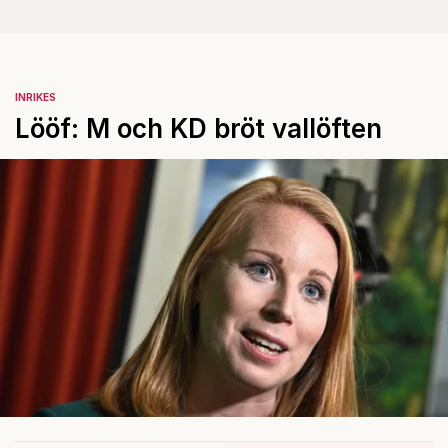
INRIKES
Lööf: M och KD bröt vallöften