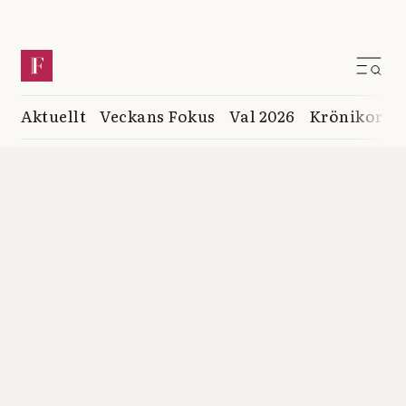
Aktuellt
Veckans Fokus
Val 2026
Krönikor
K