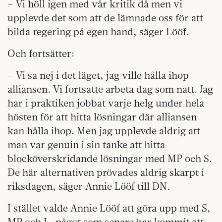
– Vi höll igen med vår kritik då men vi
upplevde det som att de lämnade oss för att
bilda regering på egen hand, säger Lööf.
Och fortsätter:
– Vi sa nej i det läget, jag ville hålla ihop
alliansen. Vi fortsatte arbeta dag som natt. Jag
har i praktiken jobbat varje helg under hela
hösten för att hitta lösningar där alliansen
kan hålla ihop. Men jag upplevde aldrig att
man var genuin i sin tanke att hitta
blocköverskridande lösningar med MP och S.
De här alternativen prövades aldrig skarpt i
riksdagen, säger Annie Lööf till DN.
I stället valde Annie Lööf att göra upp med S,
MP och L, något som senare har kommit att