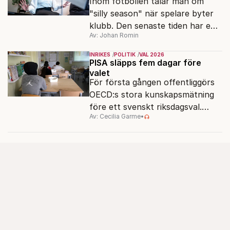
Inom fotbollen talar man om
"silly season" när spelare byter
klubb. Den senaste tiden har en
Av: Johan Romin
rad svenska politiker bytt parti –
men varför, och vad skiljer
INRIKES
POLITIK
VAL 2026
partiernas interna kulturer åt?
PISA släpps fem dagar före
valet
För första gången offentliggörs
OECD:s stora kunskapsmätning
före ett svenskt riksdagsval.
Av: Cecilia Garme
•
Resultatet kan ge skolfrågan ny
kraft under valrörelsens sista
dagar.