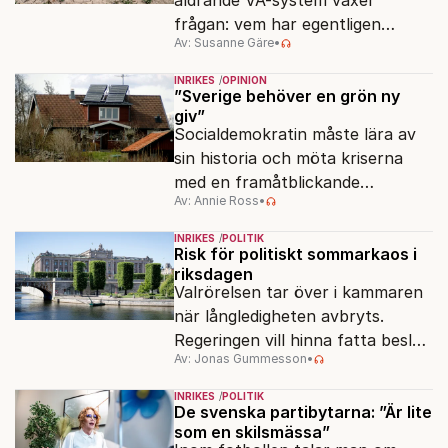
åldrande VA-system växer
frågan: vem har egentligen
Av: Susanne Gäre
•
ansvar för Sveriges
vattenresurser?
INRIKES
OPINION
”Sverige behöver en grön ny
giv”
Socialdemokratin måste lära av
sin historia och möta kriserna
med en framåtblickande
Av: Annie Ross
•
strukturpolitik för att göra
Sverige långsiktigt hållbart,
INRIKES
POLITIK
jämlikt och kriståligt.
Risk för politiskt sommarkaos i
riksdagen
Valrörelsen tar över i kammaren
när långledigheten avbryts.
Regeringen vill hinna fatta beslut
Av: Jonas Gummesson
•
före valet – men oppositionen
ser sin chans att pressa
INRIKES
POLITIK
Tidösidan.
De svenska partibytarna: ”Är lite
som en skilsmässa”