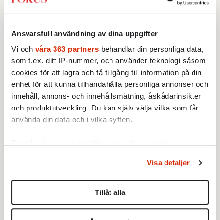
andra alternativa förklaringar, som att någon
annan lånat telefonen, kunde inte uteslutas.
Ansvarsfull användning av dina uppgifter
Att enbart en indiciekedja inte räcker stod
Vi och
våra 363 partners
behandlar din personliga data,
också klart i det så kallade Lillhärdalsfallet.
som t.ex. ditt IP-nummer, och använder teknologi såsom
cookies för att lagra och få tillgång till information på din
Då åtalade Åse Schoultz fem män för grovt
enhet för att kunna tillhandahålla personliga annonser och
jaktbrott. Bevisningen bestod huvudsakligen
innehåll, annons- och innehållsmätning, åskådarinsikter
i besvärande sms-trafik, samt koordinater för
och produktutveckling. Du kan själv välja vilka som får
de misstänkta och vargen. Samtliga åtalade
använda din data och i vilka syften.
frikändes helt eftersom åklagaren inte kunde
Ta reda på mer om hur dina personliga uppgifter
bevisa att de tilltalade agerat i syfte att döda
behandlas och ställ in dina preferenser i
detaljsektionen
.
eller skada vargen.
Visa detaljer
Du kan ändra eller dra tillbaka ditt samtycke när som
helst från cookie-förklaringen.
Tillåt alla
Det jaktmål där
åklagaren nått störst
Vi använder enhetsidentifierare för att anpassa innehållet
framgång på senare år är det så kallade
och annonserna till användarna, tillhandahålla funktioner