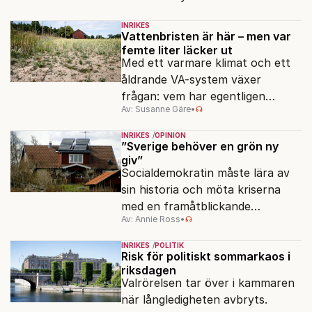
slöserikommissioner till frågor
INRIKES
om antisemitism.
Vattenbristen är här – men var
femte liter läcker ut
Med ett varmare klimat och ett
åldrande VA-system växer
frågan: vem har egentligen
Av: Susanne Gäre
•
ansvar för Sveriges
vattenresurser?
INRIKES
OPINION
”Sverige behöver en grön ny
giv”
Socialdemokratin måste lära av
sin historia och möta kriserna
med en framåtblickande
Av: Annie Ross
•
strukturpolitik för att göra
Sverige långsiktigt hållbart,
INRIKES
POLITIK
jämlikt och kriståligt.
Risk för politiskt sommarkaos i
riksdagen
Valrörelsen tar över i kammaren
när långledigheten avbryts.