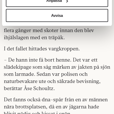
Anpassa
Fansen-fallet. Där dömdes två män till två
för sociala medier och analysera vår trafik. Vi
års fängelse vardera för grovt jaktbrott.
vidarebefordrar även sådana identifierare och annan
Männen spårade upp en vargtik på sjön
information från din enhet till de sociala medier och
Avvisa
annons- och analysföretag som vi samarbetar med.
Fansen i Bollnäs kommun. Vargen kördes över
Dessa kan i sin tur kombinera informationen med annan
flera gånger med skoter innan den blev
information som du har tillhandahållit eller som de har
ihjälslagen med en träpåk.
samlat in när du har använt deras tjänster.
Om du vill läsa mer om hur vi hanterar personuppgifter
I det fallet hittades vargkroppen.
kan du göra det
här
.
– De hann inte få bort henne. Det var ett
slädekipage som såg märken av jakten på sjön
som larmade. Sedan var polisen och
naturbevakare ute och säkrade bevisning,
berättar Åse Schoultz.
Det fanns också dna-spår från en av männen
nära brottsplatsen, då en av jägarna hade
blivit nödig och kissat i snön.