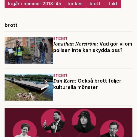
Ingår i nummer 2018-45
Inrikes
brott
Jakt
brott
STICKET
Jonathan Norström:
Vad gör vi om
polisen inte kan skydda oss?
STICKET
Dan Korn:
Också brott följer
kulturella mönster