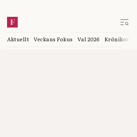
Aktuellt
Veckans Fokus
Val 2026
Krönikor
K