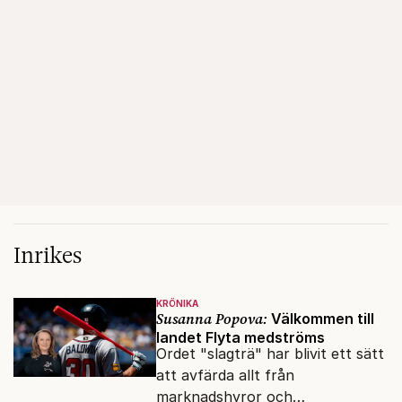
Inrikes
KRÖNIKA
Susanna Popova:
Välkommen till
landet Flyta medströms
Ordet "slagträ" har blivit ett sätt
att avfärda allt från
marknadshyror och