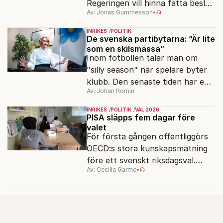
Regeringen vill hinna fatta beslut
Av: Jonas Gummesson
•
före valet – men oppositionen
ser sin chans att pressa
INRIKES
POLITIK
Tidösidan.
De svenska partibytarna: ”Är lite
som en skilsmässa”
Inom fotbollen talar man om
"silly season" när spelare byter
klubb. Den senaste tiden har en
Av: Johan Romin
rad svenska politiker bytt parti –
men varför, och vad skiljer
INRIKES
POLITIK
VAL 2026
partiernas interna kulturer åt?
PISA släpps fem dagar före
valet
För första gången offentliggörs
OECD:s stora kunskapsmätning
före ett svenskt riksdagsval.
Av: Cecilia Garme
•
Resultatet kan ge skolfrågan ny
kraft under valrörelsens sista
dagar.