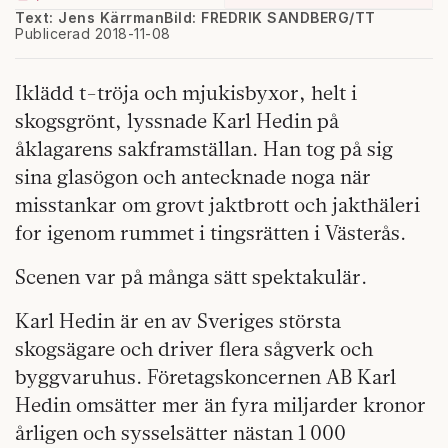
Text: Jens Kärrman
Bild: FREDRIK SANDBERG/TT
Publicerad 2018-11-08
Iklädd t-tröja och mjukisbyxor, helt i
skogsgrönt, lyssnade Karl Hedin på
åklagarens sakframställan. Han tog på sig
sina glasögon och antecknade noga när
misstankar om grovt jaktbrott och jakthäleri
for igenom rummet i tingsrätten i Västerås.
Scenen var på många sätt spektakulär.
Karl Hedin är en av Sveriges största
skogsägare och driver flera sågverk och
byggvaruhus. Företagskoncernen AB Karl
Hedin omsätter mer än fyra miljarder kronor
årligen och sysselsätter nästan 1 000