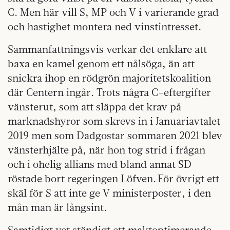
C. Men här vill S, MP och V i varierande grad
och hastighet montera ned vinstintresset.
Sammanfattningsvis verkar det enklare att
baxa en kamel genom ett nålsöga, än att
snickra ihop en rödgrön majoritetskoalition
där Centern ingår. Trots några C-eftergifter
vänsterut, som att släppa det krav på
marknadshyror som skrevs in i Januariavtalet
2019 men som Dadgostar sommaren 2021 blev
vänsterhjälte på, när hon tog strid i frågan
och i ohelig allians med bland annat SD
röstade bort regeringen Löfven. För övrigt ett
skäl för S att inte ge V ministerposter, i den
mån man är långsint.
Samtidigt vet ständigt ett maktoptimerande