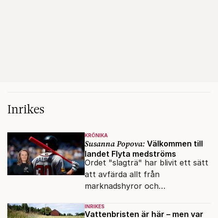
Inrikes
KRÖNIKA
Susanna Popova:
Välkommen till
landet Flyta medströms
Ordet "slagträ" har blivit ett sätt
att avfärda allt från
marknadshyror och
slöserikommissioner till frågor
INRIKES
om antisemitism.
Vattenbristen är här – men var