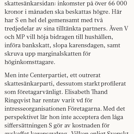
skattesänkarsidan: inkomster på över 66 000
kronor i månaden ska beskattas högre. Här
har S en hel del gemensamt med två
tredjedelar av sina tilltänkta partners. Även V
och MP vill höja bidragen till hushållen,
införa bankskatt, slopa karensdagen, samt
skruva upp marginalskatten för
höginkomsttagare.
Men inte Centerpartiet, ett outrerat
skattesänkarparti, dessutom starkt profilerat
som företagarvänligt. Elisabeth Thand
Ringqvist har rentav varit vd för
intresseorganisationen Företagarna. Med det
perspektivet lär hon inte acceptera den låga
siffersättningen S gör av kostnaden för
avskaffat karensavdrag. Vilken enligt Svenskt