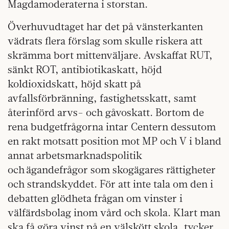
Magdamoderaterna i storstan.
Överhuvudtaget har det på vänsterkanten
vädrats flera förslag som skulle riskera att
skrämma bort mittenväljare. Avskaffat RUT,
sänkt ROT, antibiotikaskatt, höjd
koldioxidskatt, höjd skatt på
avfallsförbränning, fastighetsskatt, samt
återinförd arvs- och gåvoskatt. Bortom de
rena budgetfrågorna intar Centern dessutom
en rakt motsatt position mot MP och V i bland
annat arbetsmarknadspolitik
och ägandefrågor som skogägares rättigheter
och strandskyddet. För att inte tala om den i
debatten glödheta frågan om vinster i
välfärdsbolag inom vård och skola. Klart man
ska få göra vinst på en välskött skola, tycker