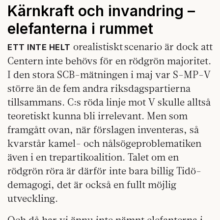
Kärnkraft och invandring –
elefanterna i rummet
orealistiskt scenario är dock att
ETT INTE HELT
Centern inte behövs för en rödgrön majoritet.
I den stora SCB-mätningen i maj var S-MP-V
större än de fem andra riksdagspartierna
tillsammans. C:s röda linje mot V skulle alltså
teoretiskt kunna bli irrelevant. Men som
framgått ovan, när förslagen inventeras, så
kvarstår kamel- och nålsögeproblematiken
även i en trepartikoalition. Talet om en
rödgrön röra är därför inte bara billig Tidö-
demagogi, det är också en fullt möjlig
utveckling.
Och då har vi ännu inte nämnt elefanterna i