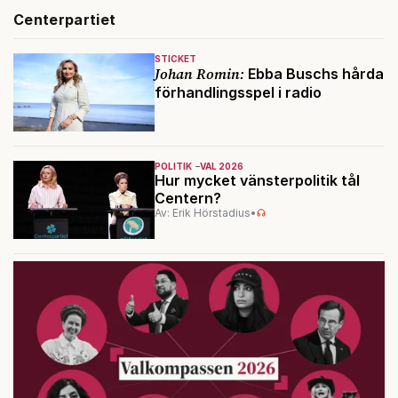
Centerpartiet
STICKET
Johan Romin:
Ebba Buschs hårda
förhandlingsspel i radio
POLITIK
VAL 2026
Hur mycket vänsterpolitik tål
Centern?
Av: Erik Hörstadius
•