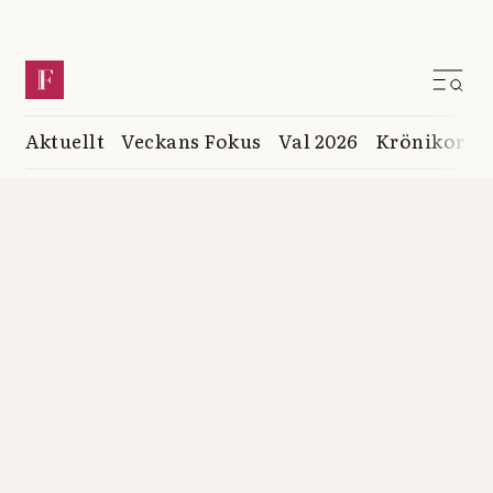
Aktuellt
Veckans Fokus
Val 2026
Krönikor
K