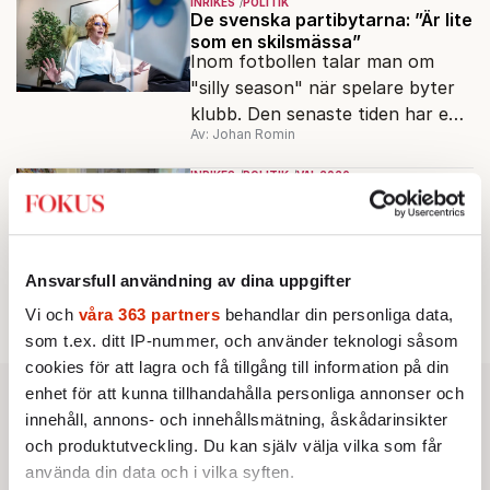
INRIKES
POLITIK
Tidösidan.
De svenska partibytarna: ”Är lite
som en skilsmässa”
Inom fotbollen talar man om
"silly season" när spelare byter
klubb. Den senaste tiden har en
Av: Johan Romin
rad svenska politiker bytt parti –
men varför, och vad skiljer
INRIKES
POLITIK
VAL 2026
partiernas interna kulturer åt?
PISA släpps fem dagar före
valet
För första gången offentliggörs
OECD:s stora kunskapsmätning
Ansvarsfull användning av dina uppgifter
före ett svenskt riksdagsval.
Av: Cecilia Garme
•
Resultatet kan ge skolfrågan ny
Vi och
våra 363 partners
behandlar din personliga data,
kraft under valrörelsens sista
som t.ex. ditt IP-nummer, och använder teknologi såsom
dagar.
cookies för att lagra och få tillgång till information på din
enhet för att kunna tillhandahålla personliga annonser och
innehåll, annons- och innehållsmätning, åskådarinsikter
och produktutveckling. Du kan själv välja vilka som får
använda din data och i vilka syften.