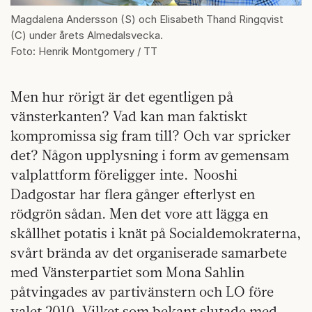
Magdalena Andersson (S) och Elisabeth Thand Ringqvist
(C) under årets Almedalsvecka.
Foto: Henrik Montgomery / TT
Men hur rörigt är det egentligen på
vänsterkanten? Vad kan man faktiskt
kompromissa sig fram till? Och var spricker
det? Någon upplysning i form av gemensam
valplattform föreligger inte. Nooshi
Dadgostar har flera gånger efterlyst en
rödgrön sådan. Men det vore att lägga en
skållhet potatis i knät på Socialdemokraterna,
svårt brända av det organiserade samarbete
med Vänsterpartiet som Mona Sahlin
påtvingades av partivänstern och LO före
valet 2010. Vilket som bekant slutade med