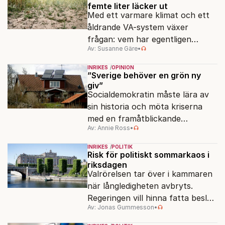
femte liter läcker ut
Med ett varmare klimat och ett
åldrande VA-system växer
frågan: vem har egentligen
Av: Susanne Gäre
•
ansvar för Sveriges
vattenresurser?
INRIKES
OPINION
”Sverige behöver en grön ny
giv”
Socialdemokratin måste lära av
sin historia och möta kriserna
med en framåtblickande
Av: Annie Ross
•
strukturpolitik för att göra
Sverige långsiktigt hållbart,
INRIKES
POLITIK
jämlikt och kriståligt.
Risk för politiskt sommarkaos i
riksdagen
Valrörelsen tar över i kammaren
när långledigheten avbryts.
Regeringen vill hinna fatta beslut
Av: Jonas Gummesson
•
före valet – men oppositionen
ser sin chans att pressa