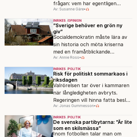
frågan: vem har egentligen
Av: Susanne Gäre
•
ansvar för Sveriges
vattenresurser?
INRIKES
OPINION
”Sverige behöver en grön ny
giv”
Socialdemokratin måste lära av
sin historia och möta kriserna
med en framåtblickande
Av: Annie Ross
•
strukturpolitik för att göra
Sverige långsiktigt hållbart,
INRIKES
POLITIK
jämlikt och kriståligt.
Risk för politiskt sommarkaos i
riksdagen
Valrörelsen tar över i kammaren
när långledigheten avbryts.
Regeringen vill hinna fatta beslut
Av: Jonas Gummesson
•
före valet – men oppositionen
ser sin chans att pressa
INRIKES
POLITIK
Tidösidan.
De svenska partibytarna: ”Är lite
som en skilsmässa”
Inom fotbollen talar man om