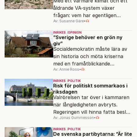
Med ett varmare klimat och ett
åldrande VA-system växer
frågan: vem har egentligen
Av: Susanne Gäre
•
ansvar för Sveriges
vattenresurser?
INRIKES
OPINION
”Sverige behöver en grön ny
giv”
Socialdemokratin måste lära av
sin historia och möta kriserna
med en framåtblickande
Av: Annie Ross
•
strukturpolitik för att göra
Sverige långsiktigt hållbart,
INRIKES
POLITIK
jämlikt och kriståligt.
Risk för politiskt sommarkaos i
riksdagen
Valrörelsen tar över i kammaren
när långledigheten avbryts.
Regeringen vill hinna fatta beslut
Av: Jonas Gummesson
•
före valet – men oppositionen
ser sin chans att pressa
INRIKES
POLITIK
Tidösidan.
De svenska partibytarna: ”Är lite