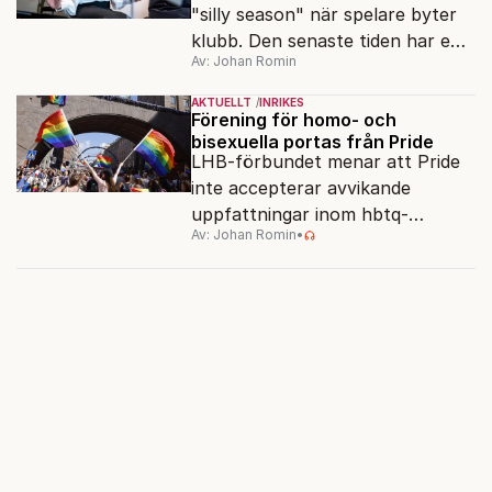
"silly season" när spelare byter
klubb. Den senaste tiden har en
Av: Johan Romin
rad svenska politiker bytt parti –
men varför, och vad skiljer
AKTUELLT
INRIKES
partiernas interna kulturer åt?
Förening för homo- och
bisexuella portas från Pride
LHB-förbundet menar att Pride
inte accepterar avvikande
uppfattningar inom hbtq-
Av: Johan Romin
•
rörelsen. "Vi har inga problem
med transpersoner", säger
ordföranden Linn Saarinen.
Missa inget: Anmäl dig
till vårt nyhetsbrev i
dag!