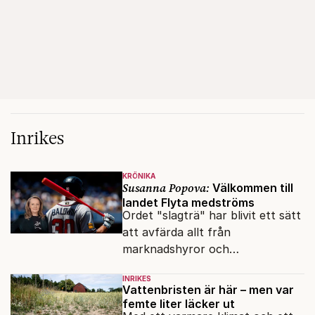
Inrikes
KRÖNIKA
Susanna Popova:
Välkommen till
landet Flyta medströms
Ordet "slagträ" har blivit ett sätt
att avfärda allt från
marknadshyror och
slöserikommissioner till frågor
INRIKES
om antisemitism.
Vattenbristen är här – men var
femte liter läcker ut