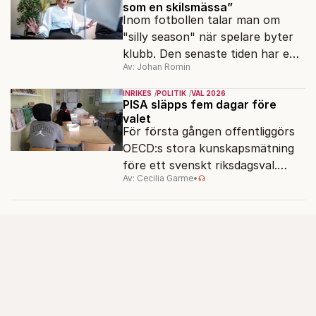
som en skilsmässa”
Inom fotbollen talar man om
"silly season" när spelare byter
klubb. Den senaste tiden har en
Av: Johan Romin
rad svenska politiker bytt parti –
men varför, och vad skiljer
INRIKES
POLITIK
VAL 2026
partiernas interna kulturer åt?
PISA släpps fem dagar före
valet
För första gången offentliggörs
OECD:s stora kunskapsmätning
före ett svenskt riksdagsval.
Av: Cecilia Garme
•
Resultatet kan ge skolfrågan ny
kraft under valrörelsens sista
dagar.