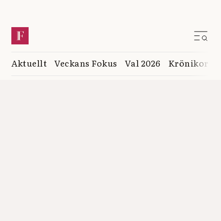
Aktuellt
Veckans Fokus
Val 2026
Krönikor
K