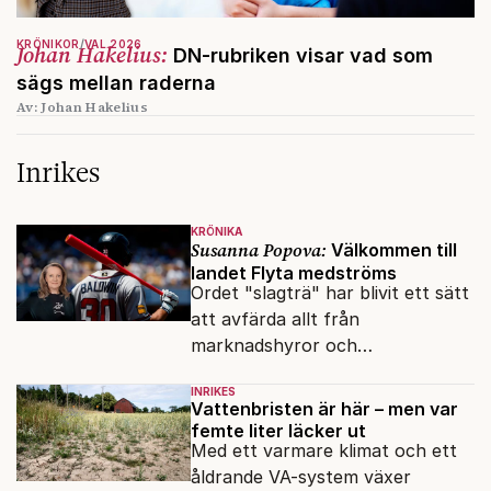
KRÖNIKOR
VAL 2026
Johan Hakelius:
DN-rubriken visar vad som
sägs mellan raderna
Av: Johan Hakelius
Inrikes
KRÖNIKA
Susanna Popova:
Välkommen till
landet Flyta medströms
Ordet "slagträ" har blivit ett sätt
att avfärda allt från
marknadshyror och
slöserikommissioner till frågor
INRIKES
om antisemitism.
Vattenbristen är här – men var
femte liter läcker ut
Med ett varmare klimat och ett
åldrande VA-system växer