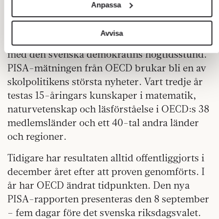
Anpassa
för sociala medier och analysera vår trafik. Vi
em dagar före valet får väljarna ett
vidarebefordrar även sådana identifierare och annan
information från din enhet till de sociala medier och
Avvisa
besked som tidigare aldrig sammanträffat
annons- och analysföretag som vi samarbetar med. Dessa
med den svenska demokratins högtidsstund.
kan i sin tur kombinera informationen med annan
PISA-mätningen från OECD brukar bli en av
information som du har tillhandahållit eller som de har
skolpolitikens största nyheter. Vart tredje år
samlat in när du har använt deras tjänster.
Om du vill läsa mer om hur vi hanterar personuppgifter
testas 15-åringars kunskaper i matematik,
kan du göra det
här
.
naturvetenskap och läsförståelse i OECD:s 38
medlemsländer och ett 40-tal andra länder
och regioner.
Tidigare har resultaten alltid offentliggjorts i
december året efter att proven genomförts. I
år har OECD ändrat tidpunkten. Den nya
PISA-rapporten presenteras den 8 september
– fem dagar före det svenska riksdagsvalet.