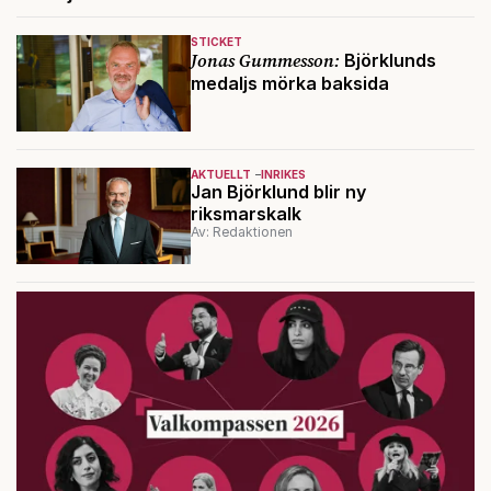
STICKET
Jonas Gummesson:
Björklunds
medaljs mörka baksida
AKTUELLT
INRIKES
Jan Björklund blir ny
riksmarskalk
Av: Redaktionen