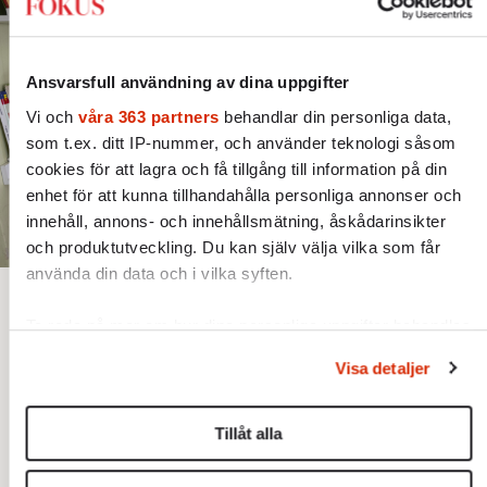
Ansvarsfull användning av dina uppgifter
Vi och
våra 363 partners
behandlar din personliga data,
som t.ex. ditt IP-nummer, och använder teknologi såsom
cookies för att lagra och få tillgång till information på din
enhet för att kunna tillhandahålla personliga annonser och
innehåll, annons- och innehållsmätning, åskådarinsikter
och produktutveckling. Du kan själv välja vilka som får
använda din data och i vilka syften.
Bjud någon på artikeln
Lyssna
Ta reda på mer om hur dina personliga uppgifter behandlas
Text:
Cecilia Garme
Bild: TT / Anders Wiklund
och ställ in dina preferenser i
detaljsektionen
. Du kan
Publicerad 2026-07-28
Visa detaljer
ändra eller dra tillbaka ditt samtycke när som helst från
cookie-förklaringen.
F
Tillåt alla
Vi använder enhetsidentifierare för att anpassa innehållet
och annonserna till användarna, tillhandahålla funktioner