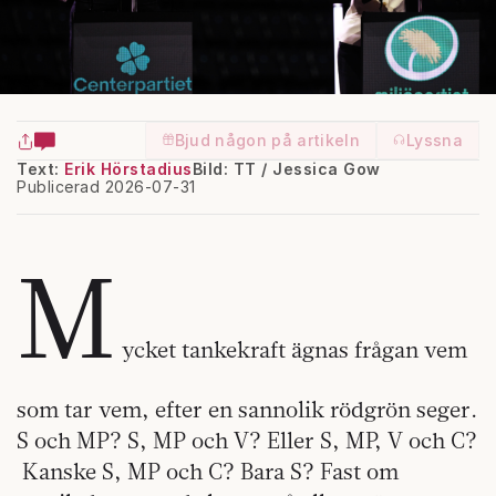
Bjud någon på artikeln
Lyssna
Text:
Erik Hörstadius
Bild: TT / Jessica Gow
Publicerad 2026-07-31
M
ycket tankekraft ägnas frågan vem
som tar vem, efter en sannolik rödgrön seger.
S och MP? S, MP och V? Eller S, MP, V och C?
Kanske S, MP och C? Bara S? Fast om