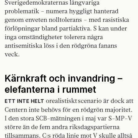
Sverigedemokraternas långvariga
problematik – numera hyggligt hanterad
genom enveten nolltolerans – med rasistiska
förlöpningar bland partiaktiva. S kan under
inga omständigheter tolerera några
antisemitiska löss i den rödgröna fanans
veck.
Kärnkraft och invandring –
elefanterna i rummet
orealistiskt scenario är dock att
ETT INTE HELT
Centern inte behövs för en rödgrön majoritet.
I den stora SCB-mätningen i maj var S-MP-V
större än de fem andra riksdagspartierna
tillsammans. C:s röda linje mot V skulle alltså