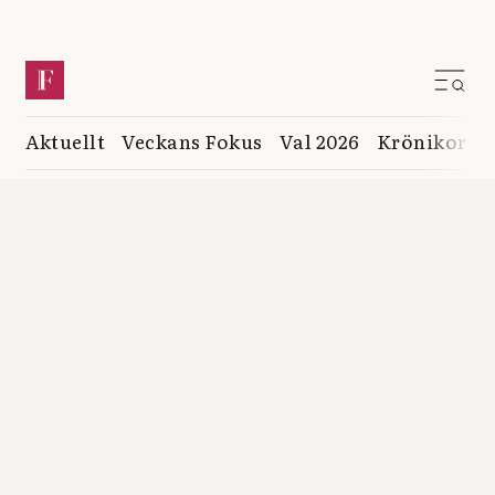
Aktuellt
Veckans Fokus
Val 2026
Krönikor
K