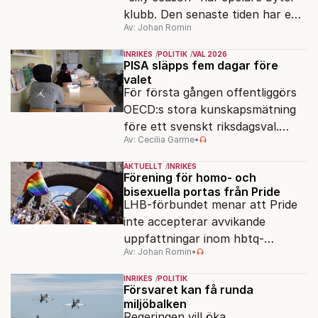
klubb. Den senaste tiden har en
Av: Johan Romin
rad svenska politiker bytt parti –
men varför, och vad skiljer
INRIKES
POLITIK
VAL 2026
partiernas interna kulturer åt?
PISA släpps fem dagar före
valet
För första gången offentliggörs
OECD:s stora kunskapsmätning
före ett svenskt riksdagsval.
Av: Cecilia Garme
•
Resultatet kan ge skolfrågan ny
kraft under valrörelsens sista
AKTUELLT
INRIKES
dagar.
Förening för homo- och
bisexuella portas från Pride
LHB-förbundet menar att Pride
inte accepterar avvikande
uppfattningar inom hbtq-
Av: Johan Romin
•
rörelsen. "Vi har inga problem
med transpersoner", säger
INRIKES
POLITIK
ordföranden Linn Saarinen.
Försvaret kan få runda
miljöbalken
Regeringen vill öka