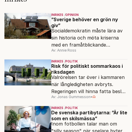
INRIKES
OPINION
”Sverige behöver en grön ny
giv”
Socialdemokratin måste lära av
sin historia och möta kriserna
med en framåtblickande
Av: Annie Ross
strukturpolitik för att göra
Sverige långsiktigt hållbart,
INRIKES
POLITIK
jämlikt och kriståligt.
Risk för politiskt sommarkaos i
riksdagen
Valrörelsen tar över i kammaren
när långledigheten avbryts.
Regeringen vill hinna fatta beslut
Av: Jonas Gummesson
•
före valet – men oppositionen
ser sin chans att pressa
INRIKES
POLITIK
Tidösidan.
De svenska partibytarna: ”Är lite
som en skilsmässa”
Inom fotbollen talar man om
"silly season" när spelare byter