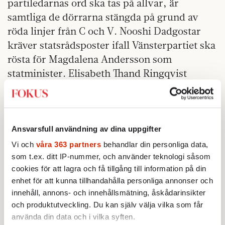
partiledarnas ord ska tas på allvar, är
samtliga de dörrarna stängda på grund av
röda linjer från C och V. Nooshi Dadgostar
kräver statsrådsposter ifall Vänsterpartiet ska
rösta för Magdalena Andersson som
statminister. Elisabeth Thand Ringqvist
blockerar det ultimatumet ultimativt.
Kan det rentav bli en blocköverskridande
regering, innehållandes KD plus L, om
Ansvarsfull användning av dina uppgifter
partiet mot förmodan klarar
Vi och
våra 363 partners
behandlar din personliga data,
riksdagsspärren? Magdalena Andersson har i
som t.ex. ditt IP-nummer, och använder teknologi såsom
alla fall försökt inympa även det alternativet
cookies för att lagra och få tillgång till information på din
som mental bild hos väljarna, genom sitt
enhet för att kunna tillhandahålla personliga annonser och
ständiga prat om samarbete och breda
innehåll, annons- och innehållsmätning, åskådarinsikter
och produktutveckling. Du kan själv välja vilka som får
överenskommelser, “för Sveriges bästa”.
använda din data och i vilka syften.