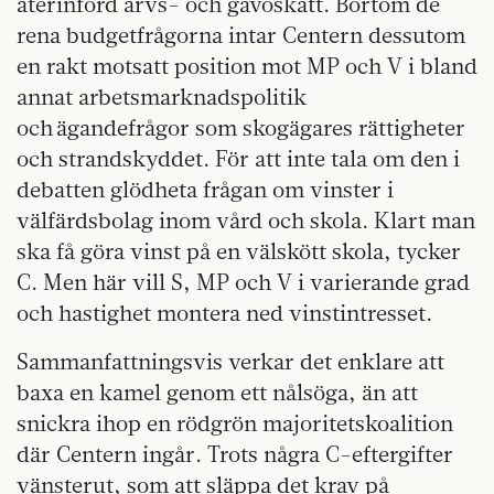
återinförd arvs- och gåvoskatt. Bortom de
rena budgetfrågorna intar Centern dessutom
en rakt motsatt position mot MP och V i bland
annat arbetsmarknadspolitik
och ägandefrågor som skogägares rättigheter
och strandskyddet. För att inte tala om den i
debatten glödheta frågan om vinster i
välfärdsbolag inom vård och skola. Klart man
ska få göra vinst på en välskött skola, tycker
C. Men här vill S, MP och V i varierande grad
och hastighet montera ned vinstintresset.
Sammanfattningsvis verkar det enklare att
baxa en kamel genom ett nålsöga, än att
snickra ihop en rödgrön majoritetskoalition
där Centern ingår. Trots några C-eftergifter
vänsterut, som att släppa det krav på