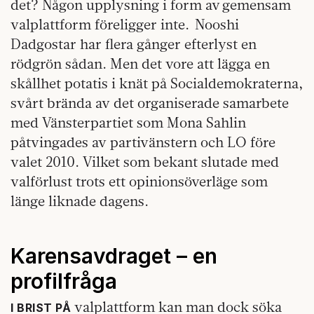
det? Någon upplysning i form av gemensam
valplattform föreligger inte. Nooshi
Dadgostar har flera gånger efterlyst en
rödgrön sådan. Men det vore att lägga en
skållhet potatis i knät på Socialdemokraterna,
svårt brända av det organiserade samarbete
med Vänsterpartiet som Mona Sahlin
påtvingades av partivänstern och LO före
valet 2010. Vilket som bekant slutade med
valförlust trots ett opinionsöverläge som
länge liknade dagens.
Karensavdraget – en
profilfråga
valplattform kan man dock söka
I BRIST PÅ