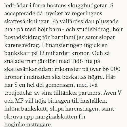
ledtrådar i förra höstens skuggbudgetar. S
accepterade då mycket av regeringens
skattesänkningar. På välfärdssidan plussade
man på med höjt barn- och studiebidrag, höjt
bostadsbidrag för barnfamiljer samt slopat
karensavdrag. I finansieringen ingick en
bankskatt på 12 miljarder kronor. Och så
snålade man jämfört med Tidö lite på
skattesänkarsidan: inkomster på över 66 000
kronor i månaden ska beskattas högre. Här
har S en hel del gemensamt med två
tredjedelar av sina tilltänkta partners. Även V
och MP vill höja bidragen till hushållen,
införa bankskatt, slopa karensdagen, samt
skruva upp marginalskatten för
höginkomsttagare.