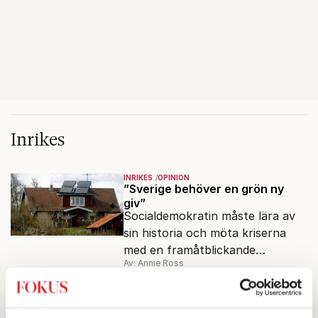
Inrikes
INRIKES
OPINION
”Sverige behöver en grön ny
giv”
Socialdemokratin måste lära av
sin historia och möta kriserna
med en framåtblickande
Av: Annie Ross
strukturpolitik för att göra
Sverige långsiktigt hållbart,
INRIKES
POLITIK
jämlikt och kriståligt.
Risk för politiskt sommarkaos i
riksdagen