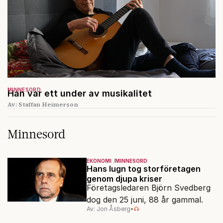
MINNESORD
Han var ett under av musikalitet
Av: Staffan Heimerson
Minnesord
EKONOMI
MINNESORD
Hans lugn tog storföretagen
genom djupa kriser
Företagsledaren Björn Svedberg
dog den 25 juni, 88 år gammal.
Av: Jon Åsberg
•