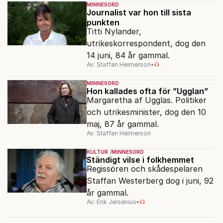
MINNESORD
Journalist var hon till sista
punkten
Titti Nylander,
utrikeskorrespondent, dog den
14 juni, 84 år gammal.
Av: Staffan Heimerson
•
MINNESORD
Hon kallades ofta för ”Ugglan”
Margaretha af Ugglas. Politiker
och utrikesminister, dog den 10
maj, 87 år gammal.
Av: Staffan Heimerson
KULTUR
MINNESORD
Ständigt vilse i folkhemmet
Regissören och skådespelaren
Staffan Westerberg dog i juni, 92
år gammal.
Av: Erik Jersenius
•
MINNESORD