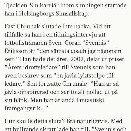
Tjeckien. Sin karriär inom simningen startade
han i Helsingborgs Simsällskap.
Fast Chrunak slutade inte nacka. Vid ett
tillfälle sa han i en tidningsintervju att
fotbollstränaren Sven-Göran ”Svennis”
Eriksson är ”den sämsta coach jag någonsin
sett.” Han hade det året, 2002, delat ut priset
”Årets idrottsledare” till Svennis som han
även beskrev som ”en jävla lyktstolpe till
ledare.” Sen fortsatte Chrunak: ”Han är så
jävla oinspirerad och ser totalt nollad ut på
sin bänk. Men han är ändå fantastiskt
framgångsrik…”
Hur skulle detta sluta? Bra naturligtvis. Med
ett bullrande skratt lade han till: ”Svennis och