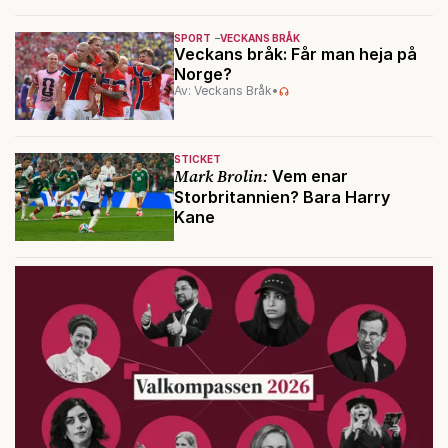
SPORT
VECKANS BRÅK
Veckans bråk: Får man heja på
Norge?
Av: Veckans Bråk
•
STICKET
Mark Brolin:
Vem enar
Storbritannien? Bara Harry
Kane