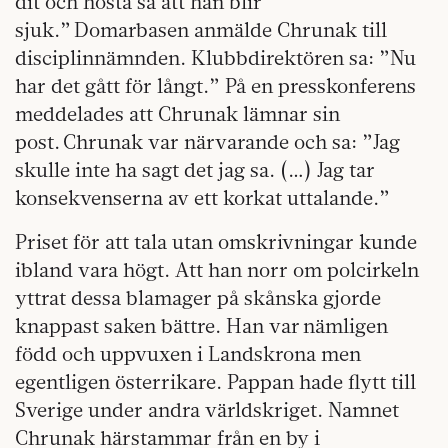
dit och hosta så att han blir
sjuk.” Domarbasen anmälde Chrunak till
disciplinnämnden. Klubbdirektören sa: ”Nu
har det gått för långt.” På en presskonferens
meddelades att Chrunak lämnar sin
post. Chrunak var närvarande och sa: ”Jag
skulle inte ha sagt det jag sa. (…) Jag tar
konsekvenserna av ett korkat uttalande.”
Priset för att tala utan omskrivningar kunde
ibland vara högt. Att han norr om polcirkeln
yttrat dessa blamager på skånska gjorde
knappast saken bättre. Han var nämligen
född och uppvuxen i Landskrona men
egentligen österrikare. Pappan hade flytt till
Sverige under andra världskriget. Namnet
Chrunak härstammar från en by i