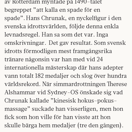
av Rotterdam myntade på 1490-talet
begreppet ”att kalla en spade för en
spade”. Hans Chrunak, en nyckelfigur i den
svenska idrottsvärlden, följde denna enkla
levnadsregel. Han sa som det var. Inga
omskrivningar. Det gav resultat. Som svensk
idrotts förmodligen mest framgångsrika
tränare någonsin var han med vid 24
internationella mästerskap där hans adepter
vann totalt 182 medaljer och slog över hundra
världsrekord. När simmardrottningen Therese
Alshammar vid Sydney-OS önskade sig vad
Chrunak kallade ”kinesisk hokus-pokus-
massage” suckade han visserligen, men hon
fick som hon ville för han visste att hon
skulle bärga hem medaljer (tre den gången).