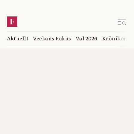
Aktuellt
Veckans Fokus
Val 2026
Krönikor
K