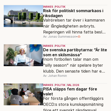
Sverige långsiktigt hållbart,
INRIKES
POLITIK
jämlikt och kriståligt.
Risk för politiskt sommarkaos i
riksdagen
Valrörelsen tar över i kammaren
när långledigheten avbryts.
Regeringen vill hinna fatta beslut
Av: Jonas Gummesson
•
före valet – men oppositionen
ser sin chans att pressa
INRIKES
POLITIK
Tidösidan.
De svenska partibytarna: ”Är lite
som en skilsmässa”
Inom fotbollen talar man om
"silly season" när spelare byter
klubb. Den senaste tiden har en
Av: Johan Romin
rad svenska politiker bytt parti –
men varför, och vad skiljer
INRIKES
POLITIK
VAL 2026
partiernas interna kulturer åt?
PISA släpps fem dagar före
valet
För första gången offentliggörs
OECD:s stora kunskapsmätning
före ett svenskt riksdagsval.