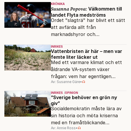
KRÖNIKA
Susanna Popova:
Välkommen till
landet Flyta medströms
Ordet "slagträ" har blivit ett sätt
att avfärda allt från
marknadshyror och
slöserikommissioner till frågor
INRIKES
om antisemitism.
Vattenbristen är här – men var
femte liter läcker ut
Med ett varmare klimat och ett
åldrande VA-system växer
frågan: vem har egentligen
Av: Susanne Gäre
•
ansvar för Sveriges
vattenresurser?
INRIKES
OPINION
”Sverige behöver en grön ny
giv”
Socialdemokratin måste lära av
sin historia och möta kriserna
med en framåtblickande
Av: Annie Ross
•
strukturpolitik för att göra