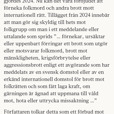
gjordes 2024. Nu kan det vara förbjudet att
förneka folkmord och andra brott mott
internationell rätt. Tillägget från 2024 innebär
att man gör sig skyldig till hets mot
folkgrupp om man i ett meddelande eller
uttalande som sprids ”… förnekar, ursäktar
eller uppenbart förringar ett brott som utgör
eller motsvarar folkmord, brott mot
mänskligheten, krigsförbrytelse eller
aggressionsbrott enligt ett avgörande som har
meddelats av en svensk domstol eller av en
erkänd internationell domstol för brott mot
folkrätten och som fått laga kraft, om
gärningen är ägnad att uppmana till våld
mot, hota eller uttrycka missaktning …”
Författaren tolkar detta som ett förbud mot