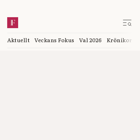
Aktuellt
Veckans Fokus
Val 2026
Krönikor
K