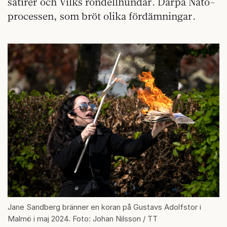
satirer och Vilks rondellhundar. Därpå Nato-
processen, som bröt olika fördämningar.
Jane Sandberg bränner en koran på Gustavs Adolfstor i
Malmö i maj 2024. Foto: Johan Nilsson / TT