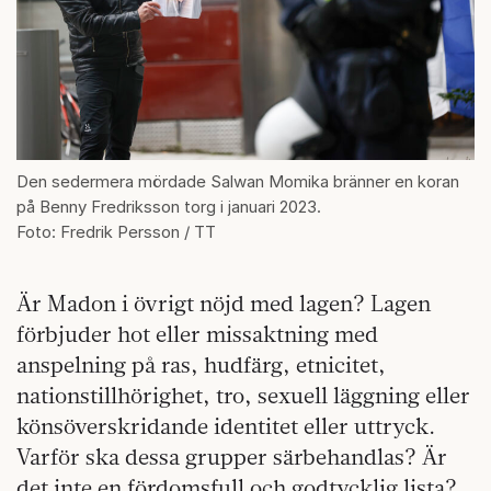
Den sedermera mördade Salwan Momika bränner en koran
på Benny Fredriksson torg i januari 2023.
Foto: Fredrik Persson / TT
Är Madon i övrigt nöjd med lagen? Lagen
förbjuder hot eller missaktning med
anspelning på ras, hudfärg, etnicitet,
nationstillhörighet, tro, sexuell läggning eller
könsöverskridande identitet eller uttryck.
Varför ska dessa grupper särbehandlas? Är
det inte en fördomsfull och godtycklig lista?