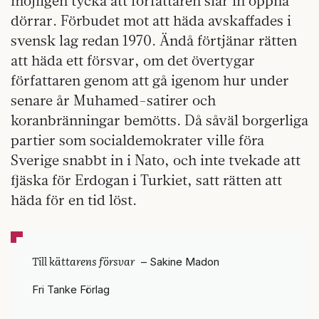
möjligen tycka att författaren slår in öppna
dörrar. Förbudet mot att häda avskaffades i
svensk lag redan 1970. Ändå förtjänar rätten
att häda ett försvar, om det övertygar
författaren genom att gå igenom hur under
senare år Muhamed-satirer och
koranbränningar bemötts. Då såväl borgerliga
partier som socialdemokrater ville föra
Sverige snabbt in i Nato, och inte tvekade att
fjäska för Erdogan i Turkiet, satt rätten att
häda för en tid löst.
Till kättarens försvar
– Sakine Madon
Fri Tanke Förlag