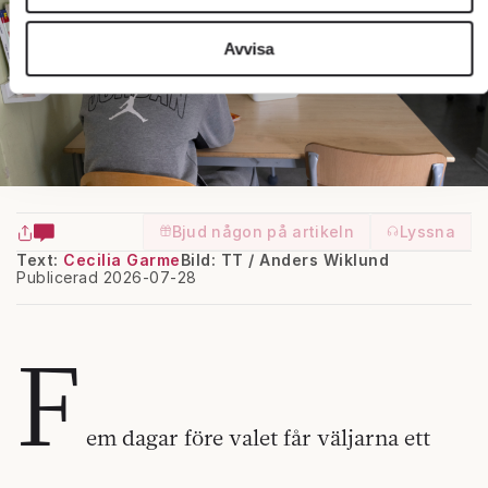
vidarebefordrar även sådana identifierare och annan
information från din enhet till de sociala medier och
Avvisa
annons- och analysföretag som vi samarbetar med. Dessa
kan i sin tur kombinera informationen med annan
information som du har tillhandahållit eller som de har
samlat in när du har använt deras tjänster.
Om du vill läsa mer om hur vi hanterar personuppgifter
kan du göra det
här
.
Bjud någon på artikeln
Lyssna
Text:
Cecilia Garme
Bild: TT / Anders Wiklund
Publicerad 2026-07-28
F
em dagar före valet får väljarna ett