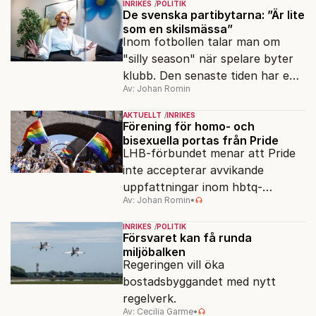
INRIKES
POLITIK
Tidösidan.
De svenska partibytarna: ”Är lite
som en skilsmässa”
Inom fotbollen talar man om
"silly season" när spelare byter
klubb. Den senaste tiden har en
Av: Johan Romin
rad svenska politiker bytt parti –
men varför, och vad skiljer
AKTUELLT
INRIKES
partiernas interna kulturer åt?
Förening för homo- och
bisexuella portas från Pride
LHB-förbundet menar att Pride
inte accepterar avvikande
uppfattningar inom hbtq-
Av: Johan Romin
•
rörelsen. "Vi har inga problem
med transpersoner", säger
INRIKES
POLITIK
ordföranden Linn Saarinen.
Försvaret kan få runda
miljöbalken
Regeringen vill öka
bostadsbyggandet med nytt
regelverk.
Av: Cecilia Garme
•