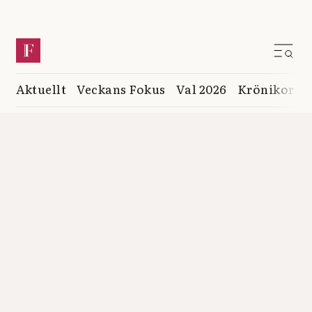
Aktuellt
Veckans Fokus
Val 2026
Krönikor
K