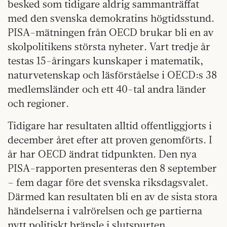
besked som tidigare aldrig sammanträffat
med den svenska demokratins högtidsstund.
PISA-mätningen från OECD brukar bli en av
skolpolitikens största nyheter. Vart tredje år
testas 15-åringars kunskaper i matematik,
naturvetenskap och läsförståelse i OECD:s 38
medlemsländer och ett 40-tal andra länder
och regioner.
Tidigare har resultaten alltid offentliggjorts i
december året efter att proven genomförts. I
år har OECD ändrat tidpunkten. Den nya
PISA-rapporten presenteras den 8 september
– fem dagar före det svenska riksdagsvalet.
Därmed kan resultaten bli en av de sista stora
händelserna i valrörelsen och ge partierna
nytt politiskt bränsle i slutspurten.