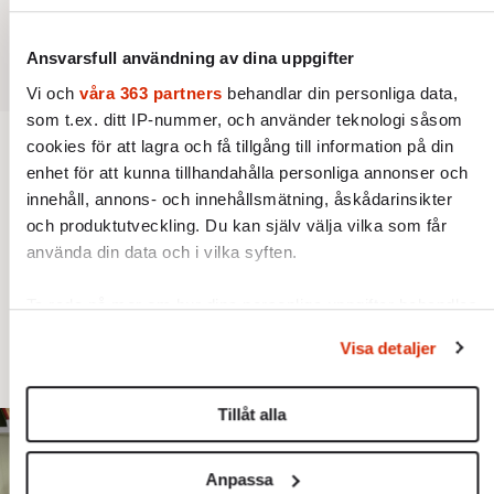
Ansvarsfull användning av dina uppgifter
Vi och
våra 363 partners
behandlar din personliga data,
som t.ex. ditt IP-nummer, och använder teknologi såsom
cookies för att lagra och få tillgång till information på din
enhet för att kunna tillhandahålla personliga annonser och
INRIKES
POLITIK
VAL 2026
innehåll, annons- och innehållsmätning, åskådarinsikter
PISA släpps fem dagar före valet
och produktutveckling. Du kan själv välja vilka som får
använda din data och i vilka syften.
För första gången offentliggörs OECD:s stora
kunskapsmätning före ett svenskt
Ta reda på mer om hur dina personliga uppgifter behandlas
riksdagsval. Resultatet kan ge skolfrågan ny
och ställ in dina preferenser i
detaljsektionen
. Du kan
Visa detaljer
ändra eller dra tillbaka ditt samtycke när som helst från
kraft under valrörelsens sista dagar.
cookie-förklaringen.
Tillåt alla
Vi använder enhetsidentifierare för att anpassa innehållet
och annonserna till användarna, tillhandahålla funktioner
Anpassa
för sociala medier och analysera vår trafik. Vi