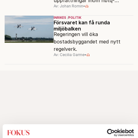
uppfattningar inom hbtq-
Av: Johan Romin
•
rörelsen. "Vi har inga problem
med transpersoner", säger
INRIKES
POLITIK
ordföranden Linn Saarinen.
Försvaret kan få runda
miljöbalken
Regeringen vill öka
bostadsbyggandet med nytt
regelverk.
Av: Cecilia Garme
•