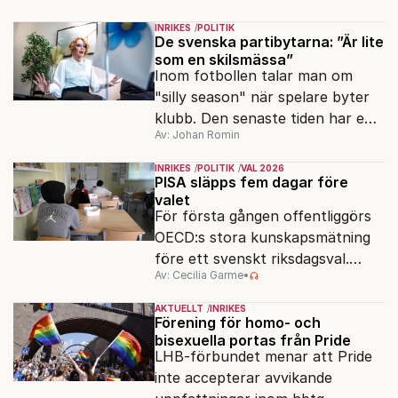
ser sin chans att pressa
INRIKES
POLITIK
Tidösidan.
De svenska partibytarna: ”Är lite
som en skilsmässa”
Inom fotbollen talar man om
"silly season" när spelare byter
klubb. Den senaste tiden har en
Av: Johan Romin
rad svenska politiker bytt parti –
men varför, och vad skiljer
INRIKES
POLITIK
VAL 2026
partiernas interna kulturer åt?
PISA släpps fem dagar före
valet
För första gången offentliggörs
OECD:s stora kunskapsmätning
före ett svenskt riksdagsval.
Av: Cecilia Garme
•
Resultatet kan ge skolfrågan ny
kraft under valrörelsens sista
AKTUELLT
INRIKES
dagar.
Förening för homo- och
bisexuella portas från Pride
LHB-förbundet menar att Pride
inte accepterar avvikande