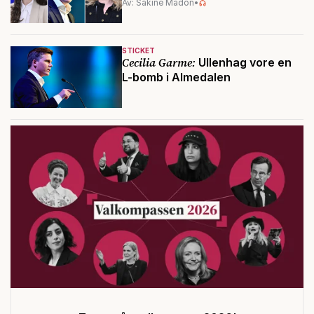
Av: Sakine Madon
•
STICKET
Cecilia Garme:
Ullenhag vore en
L-bomb i Almedalen