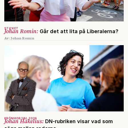
STICKET
Johan Romin:
Går det att lita på Liberalerna?
Av: Johan Romin
KRÖNIKOR
VAL 2026
Johan Hakelius:
DN-rubriken visar vad som