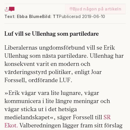
Bjud någon på artikeln
Text: Ebba Blume
Bild: TT
Publicerad 2019-06-10
Luf vill se Ullenhag som partiledare
Liberalernas ungdomsförbund vill se Erik
Ullenhag som nästa partiledare. Ullenhag har
konsekvent varit en modern och
värderingsstyrd politiker, enligt Joar
Forssell, ordförande LUF.
»Erik vågar vara lite lugnare, vågar
kommunicera i lite längre meningar och
vågar sticka ut i det hetsiga
medielandskapet«, säger Forssell till
SR
Ekot.
Valberedningen lägger fram sitt förslag