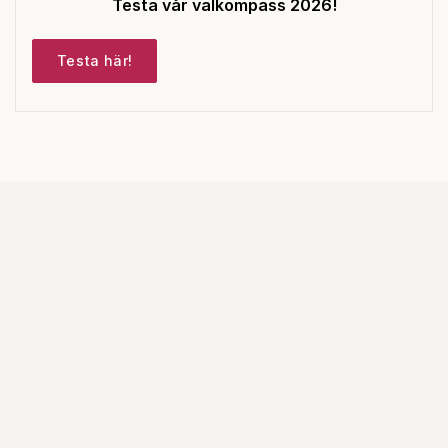
Testa vår valkompass 2026!
Testa här!