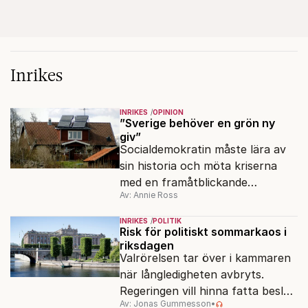
Inrikes
INRIKES
OPINION
”Sverige behöver en grön ny
giv”
Socialdemokratin måste lära av
sin historia och möta kriserna
med en framåtblickande
Av: Annie Ross
strukturpolitik för att göra
Sverige långsiktigt hållbart,
INRIKES
POLITIK
jämlikt och kriståligt.
Risk för politiskt sommarkaos i
riksdagen
Valrörelsen tar över i kammaren
när långledigheten avbryts.
Regeringen vill hinna fatta beslut
Av: Jonas Gummesson
•
före valet – men oppositionen