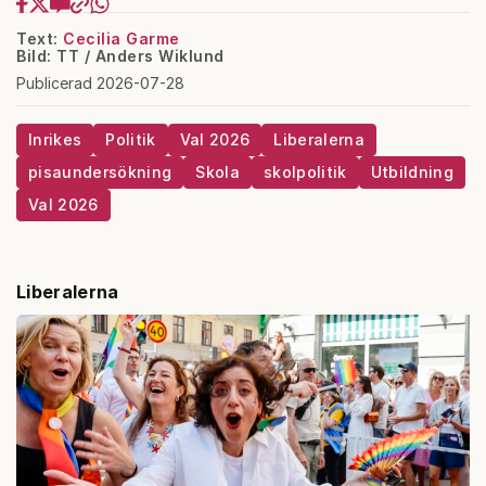
Text:
Cecilia Garme
Bild: TT / Anders Wiklund
Publicerad 2026-07-28
Inrikes
Politik
Val 2026
Liberalerna
pisaundersökning
Skola
skolpolitik
Utbildning
Val 2026
Liberalerna