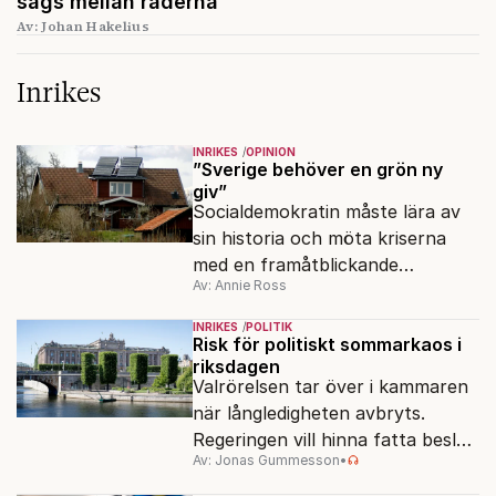
sägs mellan raderna
Av: Johan Hakelius
Inrikes
INRIKES
OPINION
”Sverige behöver en grön ny
giv”
Socialdemokratin måste lära av
sin historia och möta kriserna
med en framåtblickande
Av: Annie Ross
strukturpolitik för att göra
Sverige långsiktigt hållbart,
INRIKES
POLITIK
jämlikt och kriståligt.
Risk för politiskt sommarkaos i
riksdagen
Valrörelsen tar över i kammaren
när långledigheten avbryts.
Regeringen vill hinna fatta beslut
Av: Jonas Gummesson
•
före valet – men oppositionen
ser sin chans att pressa