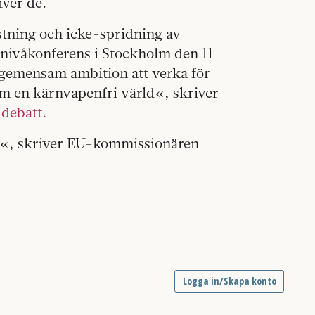
iver de.
stning och icke-spridning av
gnivåkonferens i Stockholm den 11
n gemensam ambition att verka för
om en kärnvapenfri värld«, skriver
debatt.
n«, skriver EU-kommissionären