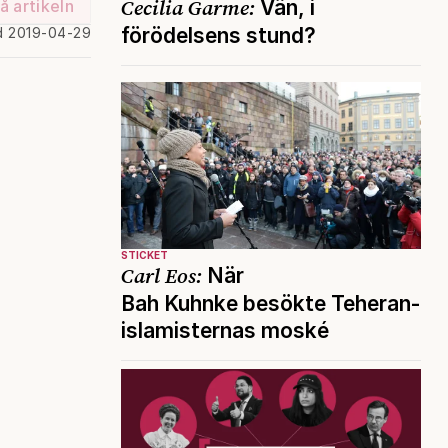
Cecilia Garme:
Vän, i
å artikeln
förödelsens stund?
d 2019-04-29
STICKET
Carl Eos:
När
Bah Kuhnke besökte Teheran-
islamisternas moské