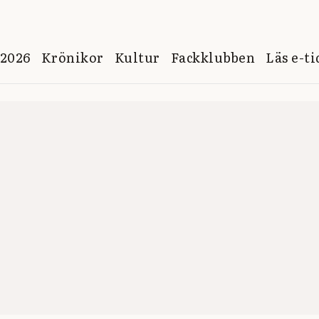
 2026
Krönikor
Kultur
Fackklubben
Läs e-t