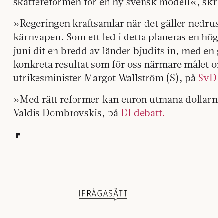
skattereformen för en ny svensk modell«, skr
»Regeringen kraftsamlar när det gäller nedru
kärnvapen. Som ett led i detta planeras en hö
juni dit en bredd av länder bjudits in, med e
konkreta resultat som för oss närmare målet 
utrikesminister Margot Wallström (S), på
SvD 
»Med rätt reformer kan euron utmana dollar
Valdis Dombrovskis, på
DI debatt.