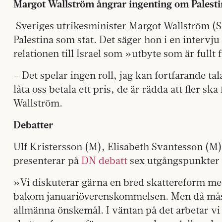
Margot Wallström ångrar ingenting om Palesti
Sveriges utrikesminister Margot Wallström (S) 
Palestina som stat. Det säger hon i en intervj
relationen till Israel som »utbyte som är fullt 
– Det spelar ingen roll, jag kan fortfarande tala
låta oss betala ett pris, de är rädda att fler ska
Wallström.
Debatter
Ulf Kristersson (M), Elisabeth Svantesson (
presenterar på
DN debatt
sex utgångspunkter 
»Vi diskuterar gärna en bred skattereform me
bakom januariöverenskommelsen. Men då måst
allmänna önskemål. I väntan på det arbetar v