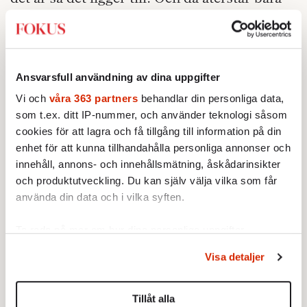
en sak: något måste ha hänt.
djupt personligt som vi
DET KAN VARA NÅGOT
faktiskt inte har att göra med. Även
Ansvarsfull användning av dina uppgifter
partiledare har rätt till något slags integritet.
Vi och
våra 363 partners
behandlar din personliga data,
Men om det inte är på det sättet kommer vi
som t.ex. ditt IP-nummer, och använder teknologi såsom
med säkerhet att få reda på vad som utlöst
cookies för att lagra och få tillgång till information på din
den här avgången. Det går inte att hålla
enhet för att kunna tillhandahålla personliga annonser och
hemligheter särskilt länge på den här nivån.
innehåll, annons- och innehållsmätning, åskådarinsikter
Att försöka göra det är bara aningslöst.
och produktutveckling. Du kan själv välja vilka som får
använda din data och i vilka syften.
Inget är förstås omöjligt: Johan Pehrson kan
kliva fram och plötsligt baxa sitt parti över
Ta reda på mer om hur dina personliga uppgifter
behandlas och ställ in dina preferenser i
detaljsektionen
.
spärren, in i tryggheten igen. Men
Visa detaljer
Du kan ändra eller dra tillbaka ditt samtycke när som
sannolikheten för det är inte särskilt stor. Ett
helst från cookie-förklaringen.
skäl är att Pehrson klev fram redan när
Tillåt alla