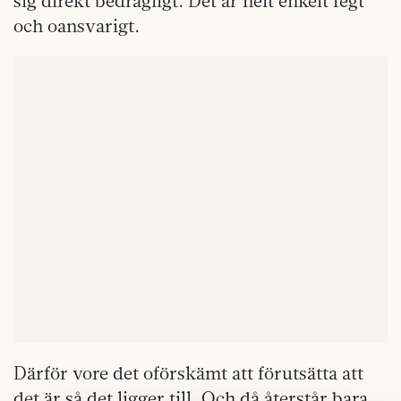
sig direkt bedrägligt. Det är helt enkelt fegt
och oansvarigt.
Därför vore det oförskämt att förutsätta att
det är så det ligger till. Och då återstår bara