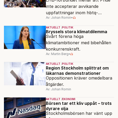
LHB-förbundet menar att Pride
inte accepterar avvikande
uppfattningar inom hbtq-
Av: Johan Romin
•
rörelsen. "Vi har inga problem
med transpersoner", säger
AKTUELLT
POLITIK
ordföranden Linn Saarinen.
Bryssels stora klimatdilemma
Svårt förena höga
klimatambitioner med bibehållen
konkurrenskraft.
Av: Martin Berg
•
AKTUELLT
POLITIK
Region Stockholm splittrat om
läkarnas demonstrationer
Oppositionen kräver omedelbara
åtgärder.
Av: Johan Romin
AKTUELLT
EKONOMI
Börsen tar ett kliv uppåt – trots
dyrare olja
Stockholmsbörsen har vänt upp