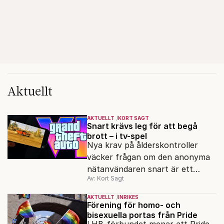
Aktuellt
AKTUELLT
KORT SAGT
Snart krävs leg för att begå
brott – i tv-spel
Nya krav på ålderskontroller
väcker frågan om den anonyma
nätanvändaren snart är ett
Av: Kort Sagt
minne blott.
AKTUELLT
INRIKES
Förening för homo- och
bisexuella portas från Pride