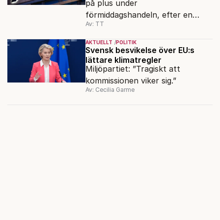
på plus under
förmiddagshandeln, efter en
Av: TT
inledning nedåt – trots ett högre
oljepris och AI-oro.
AKTUELLT
POLITIK
Svensk besvikelse över EU:s
lättare klimatregler
Miljöpartiet: ”Tragiskt att
kommissionen viker sig.”
Av: Cecilia Garme