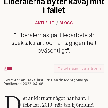
Liberalerna byter kavaj mitt
i fallet
AKTUELLT
BLOGG
"Liberalernas partiledarbyte är
spektakulärt och antagligen helt
oväsentligt".
Bjud någon på artikeln
Text: Johan Hakelius
Bild: Henrik Montgomery/TT
Publicerad 2022-04-08
D
et är klart att något har hänt. I
februari 2019, när Jan Björklund