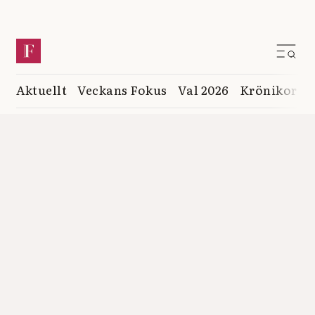
Aktuellt
Veckans Fokus
Val 2026
Krönikor
K