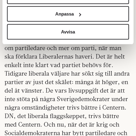
Sabuni blev vald: hon sitter inte i riksdagen,
Vi använder enhetsidentifierare för att anpassa innehållet
så på partiets kanske viktigaste arena har han
och annonserna till användarna, tillhandahålla funktioner
Anpassa
redan agerat partiledare sedan mitten av
för sociala medier och analysera vår trafik. Vi
vidarebefordrar även sådana identifierare och annan
2019.
information från din enhet till de sociala medier och
Avvisa
Ett annat är att det trots allt handlar mindre
annons- och analysföretag som vi samarbetar med.
Dessa kan i sin tur kombinera informationen med annan
om partiledare och mer om parti, när man
information som du har tillhandahållit eller som de har
ska förklara Liberalernas haveri. Det är helt
samlat in när du har använt deras tjänster.
enkelt inte klart vad partiet behövs för.
Om du vill läsa mer om hur vi hanterar personuppgifter
Tidigare liberala väljare har sökt sig till andra
kan du göra det
här
.
partier av just det skälet: många åt höger, en
del åt vänster. De vars livsuppgift det är att
inte stöta på några Sverigedemokrater under
några omständigheter trivs bättre i Centern.
DN, det liberala flaggskeppet, trivs bättre
med Centern. Och nu, när det är krig och
Socialdemokraterna har bytt partiledare och