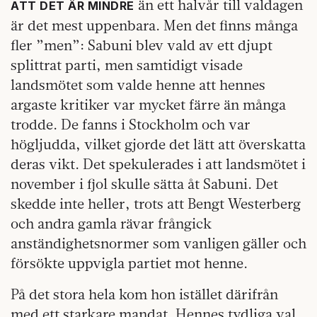
än ett halvår till valdagen
ATT DET ÄR MINDRE
är det mest uppenbara. Men det finns många
fler ”men”: Sabuni blev vald av ett djupt
splittrat parti, men samtidigt visade
landsmötet som valde henne att hennes
argaste kritiker var mycket färre än många
trodde. De fanns i Stockholm och var
högljudda, vilket gjorde det lätt att överskatta
deras vikt. Det spekulerades i att landsmötet i
november i fjol skulle sätta åt Sabuni. Det
skedde inte heller, trots att Bengt Westerberg
och andra gamla rävar frångick
anständighetsnormer som vanligen gäller och
försökte uppvigla partiet mot henne.
På det stora hela kom hon istället därifrån
med ett starkare mandat. Hennes tydliga val