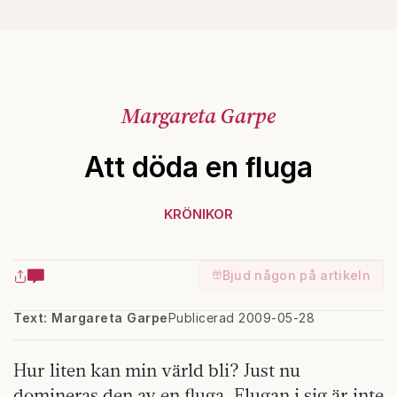
Margareta Garpe
Att döda en ﬂuga
KRÖNIKOR
Bjud någon på artikeln
Text: Margareta Garpe
Publicerad 2009-05-28
Hur liten kan min värld bli? Just nu
domineras den av en fluga. Flugan i sig är inte