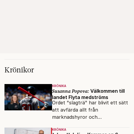
Krönikor
KRÖNIKA
Susanna Popova:
Välkommen till
landet Flyta medströms
Ordet "slagträ" har blivit ett sätt
att avfärda allt från
marknadshyror och
slöserikommissioner till frågor
KRÖNIKA
om antisemitism.