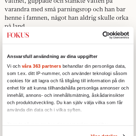
vattnet, guppade och stänkte vatten på
varandra med små parningsrop och han bar
henne i famnen, något han aldrig skulle orka
på land.
Flugan ger sig inte. Surr. Surr. Jag har inte
längre någon brådska. Bara sitta riktigt stilla.
Orörligt vänta. Det är som att natta barn,
Ansvarsfull användning av dina uppgifter
man ska inte ha för bråttom, då får man bara
Vi och
våra 363 partners
behandlar din personliga data,
börja om.
som t.ex. ditt IP-nummer, och använder teknologi såsom
cookies för att lagra och få tillgång till information på din
Flugan sitter nu allt längre på samma fläck.
enhet för att kunna tillhandahålla personliga annonser och
Men på fel plats. Tiden upphör i vår lilla
innehåll, annons- och innehållsmätning, åskådarinsikter
och produktutveckling. Du kan själv välja vilka som får
värld. Duschdraperiet. Spegeln. Runt och
använda din data och i vilka syften.
fram och tillbaka. Lite tröttare. Duns mot
spegeln. Men ännu inte. Nu stilla även på
Ta reda på mer om hur dina personliga uppgifter
kaklet. En gång. Två gånger, Tre, fyra! Jag
behandlas och ställ in dina preferenser i
detaljsektionen
.