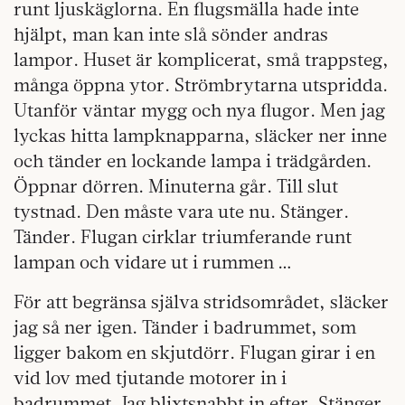
runt ljuskäglorna. En flugsmälla hade inte
hjälpt, man kan inte slå sönder andras
lampor. Huset är komplicerat, små trappsteg,
många öppna ytor. Strömbrytarna utspridda.
Utanför väntar mygg och nya flugor. Men jag
lyckas hitta lampknapparna, släcker ner inne
och tänder en lockande lampa i trädgården.
Öppnar dörren. Minuterna går. Till slut
tystnad. Den måste vara ute nu. Stänger.
Tänder. Flugan cirklar triumferande runt
lampan och vidare ut i rummen …
För att begränsa själva stridsområdet, släcker
jag så ner igen. Tänder i badrummet, som
ligger bakom en skjutdörr. Flugan girar i en
vid lov med tjutande motorer in i
badrummet. Jag blixtsnabbt in efter. Stänger