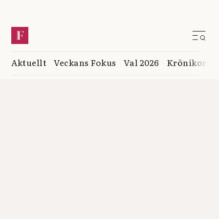
Aktuellt
Veckans Fokus
Val 2026
Krönikor
K