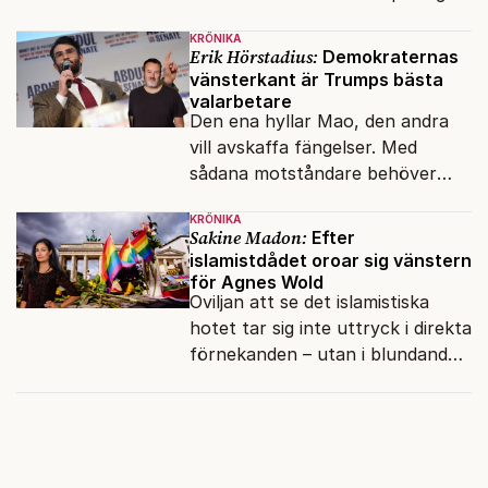
klossar från Panasonic.
KRÖNIKA
Erik Hörstadius:
Demokraternas
vänsterkant är Trumps bästa
valarbetare
Den ena hyllar Mao, den andra
vill avskaffa fängelser. Med
sådana motståndare behöver
presidenten knappt några
KRÖNIKA
vänner.
Sakine Madon:
Efter
islamistdådet oroar sig vänstern
för Agnes Wold
Oviljan att se det islamistiska
hotet tar sig inte uttryck i direkta
förnekanden – utan i blundandet
och den återkommande
fokusförflyttningen.