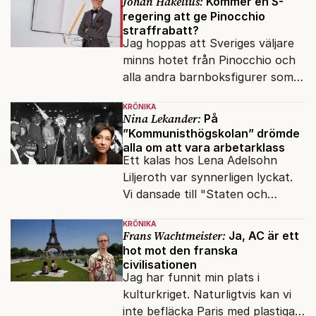
Johan Hakelius:
Kommer en S-
regering att ge Pinocchio
straffrabatt?
Jag hoppas att Sveriges väljare
minns hotet från Pinocchio och
alla andra barnboksfigurer som
snart befrias från hämmande
KRÖNIKA
upphovsrätt.
Nina Lekander:
På
”Kommunisthögskolan” drömde
alla om att vara arbetarklass
Ett kalas hos Lena Adelsohn
Liljeroth var synnerligen lyckat.
Vi dansade till "Staten och
kapitalet", Ebba Gröns version.
KRÖNIKA
Frans Wachtmeister:
Ja, AC är ett
hot mot den franska
civilisationen
Jag har funnit min plats i
kulturkriget. Naturligtvis kan vi
inte befläcka Paris med plastiga