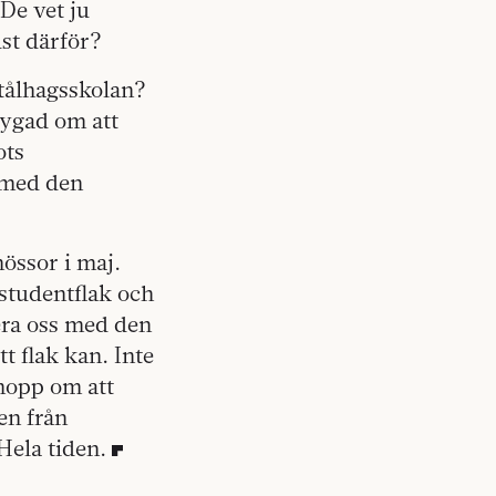
De vet ju
ust därför?
Stålhagsskolan?
tygad om att
ots
 med den
össor i maj.
studentflak och
era oss med den
t flak kan. Inte
 hopp om att
en från
Hela tiden.