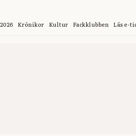
 2026
Krönikor
Kultur
Fackklubben
Läs e-t