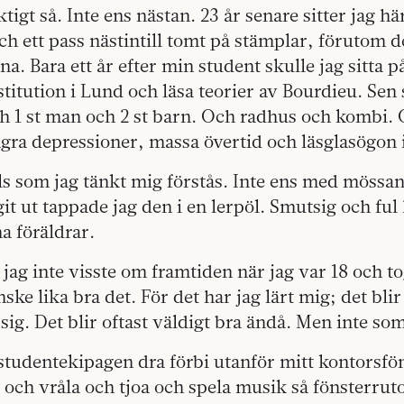
ktigt så. Inte ens nästan. 23 år senare sitter jag hä
h ett pass nästintill tomt på stämplar, förutom 
a. Bara ett år efter min student skulle jag sitta p
titution i Lund och läsa teorier av Bourdieu. Sen s
h 1 st man och 2 st barn. Och radhus och kombi.
ra depressioner, massa övertid och läsglasögon i
lls som jag tänkt mig förstås. Inte ens med mössa
git ut tappade jag den i en lerpöl. Smutsig och fu
a föräldrar.
jag inte visste om framtiden när jag var 18 och t
ke lika bra det. För det har jag lärt mig; det blir
ig. Det blir oftast väldigt bra ändå. Men inte so
udentekipagen dra förbi utanför mitt kontorsföns
ch vråla och tjoa och spela musik så fönsterruto