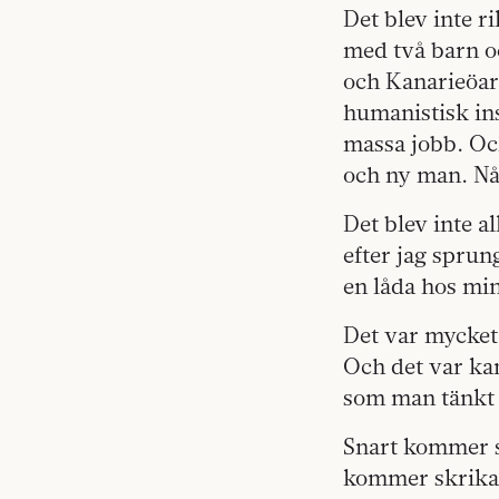
Det blev inte ri
med två barn oc
och Kanarieöarn
humanistisk ins
massa jobb. Oc
och ny man. Någ
Det blev inte a
efter jag sprun
en låda hos min
Det var mycket 
Och det var kans
som man tänkt s
Snart kommer st
kommer skrika o