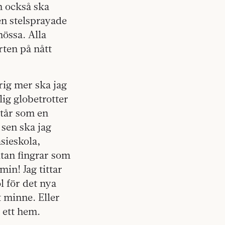
m också ska
en stelsprayade
mössa. Alla
rten på nått
drig mer ska jag
lig globetrotter
står som en
sen ska jag
sieskola,
tan fingrar som
in! Jag tittar
 för det nya
 minne. Eller
 ett hem.