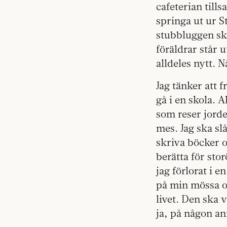
cafeterian til
springa ut ur S
stubbluggen ska
föräldrar står u
alldeles nytt. N
Jag tänker att 
gå i en skola. A
som reser jorde
mes. Jag ska sl
skriva böcker o
berätta för sto
jag förlorat i 
på min mössa oc
livet. Den ska 
ja, på någon an