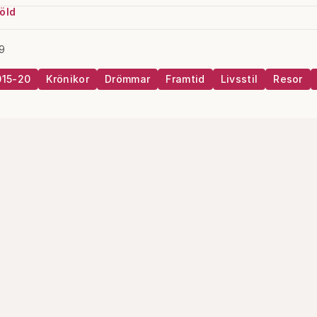
öld
9
015-20
Krönikor
Drömmar
Framtid
Livsstil
Resor