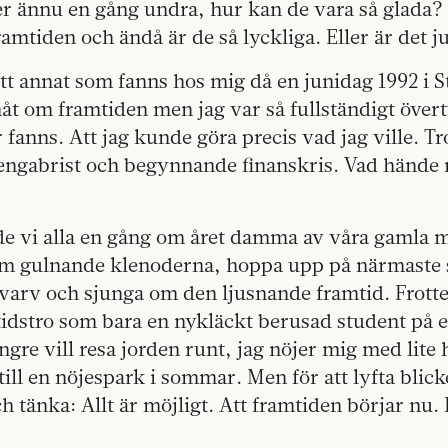
 ännu en gång undra, hur kan de vara så glada? 
amtiden och ändå är de så lyckliga. Eller är det j
ått annat som fanns hos mig då en junidag 1992 i 
 nåt om framtiden men jag var så fullständigt över
 fanns. Att jag kunde göra precis vad jag ville. Tr
pengabrist och begynnande finanskris. Vad hände
de vi alla en gång om året damma av våra gamla m
m gulnande klenoderna, hoppa upp på närmaste 
varv och sjunga om den ljusnande framtid. Frott
idstro som bara en nykläckt berusad student på et
längre vill resa jorden runt, jag nöjer mig med lite
till en nöjespark i sommar. Men för att lyfta blick
h tänka: Allt är möjligt. Att framtiden börjar nu. 