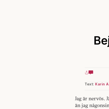
Be
Text:
Karin A
Jag är
nervös
. 
än jag någonsin