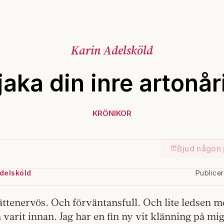
Karin Adelsköld
jaka din inre artonår
KRÖNIKOR
Bjud någon 
delsköld
Publice
Jättenervös. Och förväntansfull. Och lite ledsen 
 varit innan. Jag har en fin ny vit klänning på mig