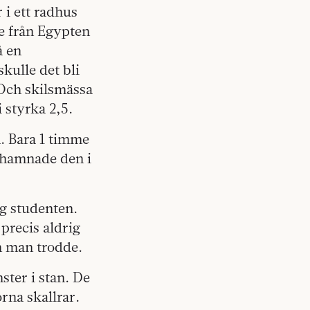
r i ett radhus
de från Egypten
å en
kulle det bli
 Och skilsmässa
 styrka 2,5.
n. Bara 1 timme
l hamnade den i
og studenten.
 precis aldrig
m man trodde.
ter i stan. De
rna skallrar.