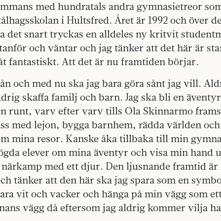
lsammans med hundratals andra gymnasietreor so
tålhagsskolan i Hultsfred. Året är 1992 och över d
 det snart tryckas en alldeles ny kritvit student
tanför och väntar och jag tänker att det här är sta
åt fantastiskt. Att det är nu framtiden börjar.
från och med nu ska jag bara göra sånt jag vill. Al
ldrig skaffa familj och barn. Jag ska bli en äventyr
n runt, varv efter varv tills Ola Skinnarmo fram
åss med lejon, bygga barnhem, rädda världen och 
m mina resor. Kanske åka tillbaka till min gymna
rögda elever om mina äventyr och visa min hand u
en närkamp med ett djur. Den ljusnande framtid är m
h tänker att den här ska jag spara som en symbol
vara vit och vacker och hänga på min vägg som ett
nans vägg då eftersom jag aldrig kommer vilja ha