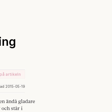
ing
på artikeln
rad 2015-05-19
men ändå gladare
 och står i