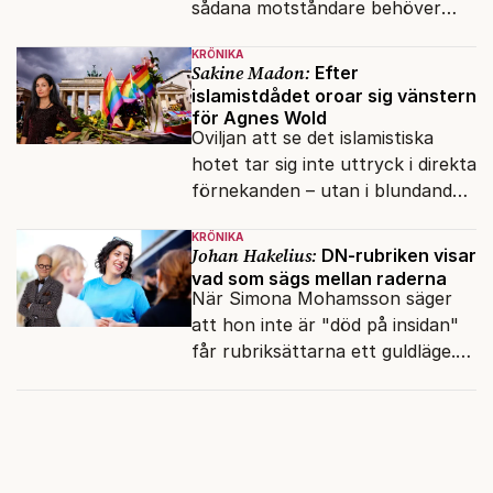
sådana motståndare behöver
presidenten knappt några
KRÖNIKA
vänner.
Sakine Madon:
Efter
islamistdådet oroar sig vänstern
för Agnes Wold
Oviljan att se det islamistiska
hotet tar sig inte uttryck i direkta
förnekanden – utan i blundandet
och den återkommande
KRÖNIKA
fokusförflyttningen.
Johan Hakelius:
DN-rubriken visar
vad som sägs mellan raderna
När Simona Mohamsson säger
att hon inte är "död på insidan"
får rubriksättarna ett guldläge.
Med små signaler blinkar man i
moraliskt samförstånd till
läsarna.