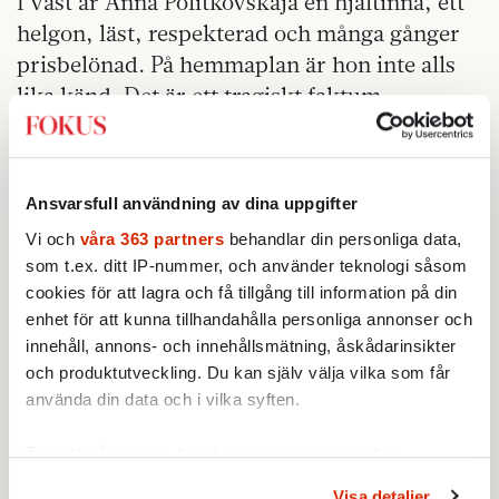
I väst är Anna Politkovskaja en hjältinna, ett
helgon, läst, respekterad och många gånger
prisbelönad. På hemmaplan är hon inte alls
lika känd. Det är ett tragiskt faktum.
Ryssar i allmänhet är alltför vana vid en
arrogant makt i Kreml. Ryssar i allmänhet
intresserar sig fortfarande mer för sina usla
Ansvarsfull användning av dina uppgifter
pensioner, för arbetslösheten och för det
Vi och
våra 363 partners
behandlar din personliga data,
trasiga imperiets fallande prestige. Och de
som t.ex. ditt IP-nummer, och använder teknologi såsom
cookies för att lagra och få tillgång till information på din
gillar sin Kovjornyj! Ett gott skratt i svåra
enhet för att kunna tillhandahålla personliga annonser och
tider. Det är därför Vladimir Putin sitter
innehåll, annons- och innehållsmätning, åskådarinsikter
ganska säkert.
och produktutveckling. Du kan själv välja vilka som får
använda din data och i vilka syften.
Varje gång vi skriver om mordet på Anna
Politkovskaja är det alltför lätt att glömma allt
Ta reda på mer om hur dina personliga uppgifter
detta. Hon skrev om enskilda människor,
behandlas och ställ in dina preferenser i
detaljsektionen
.
Visa detaljer