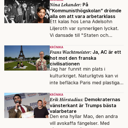
upphovsrätt.
Nina Lekander:
På
”Kommunisthögskolan” drömde
alla om att vara arbetarklass
Ett kalas hos Lena Adelsohn
Liljeroth var synnerligen lyckat.
Vi dansade till "Staten och
kapitalet", Ebba Gröns version.
KRÖNIKA
Frans Wachtmeister:
Ja, AC är ett
hot mot den franska
civilisationen
Jag har funnit min plats i
kulturkriget. Naturligtvis kan vi
inte befläcka Paris med plastiga
klossar från Panasonic.
KRÖNIKA
Erik Hörstadius:
Demokraternas
vänsterkant är Trumps bästa
valarbetare
Den ena hyllar Mao, den andra
vill avskaffa fängelser. Med