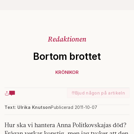
Redaktionen
Bortom brottet
KRÖNIKOR
Bjud någon på artikeln
Text: Ulrika Knutson
Publicerad 2011-10-07
Hur ska vi hantera Anna Politkovskajas död?
Frågan verkar konstig, men jag tycker att den