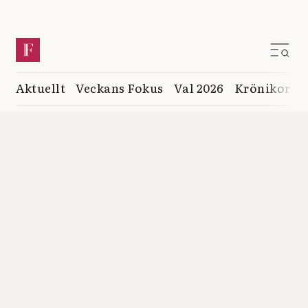
Aktuellt
Veckans Fokus
Val 2026
Krönikor
K