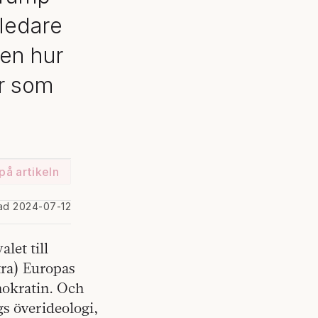
ledare
en hur
er som
på artikeln
rad 2024-07-12
let till
tra) Europas
mokratin. Och
gs överideologi,