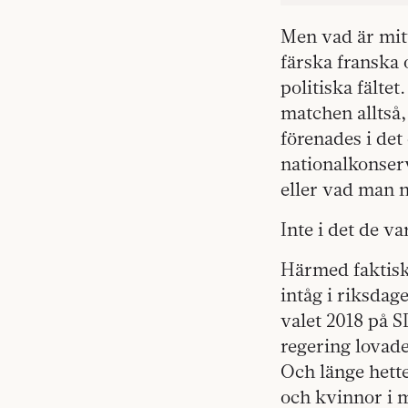
Men vad är mitt
färska franska
politiska fälte
matchen alltså
förenades i det
nationalkonser
eller vad man n
Inte i det de va
Härmed faktiskt
intåg i riksda
valet 2018 på 
regering lovade
Och länge hette
och kvinnor i 