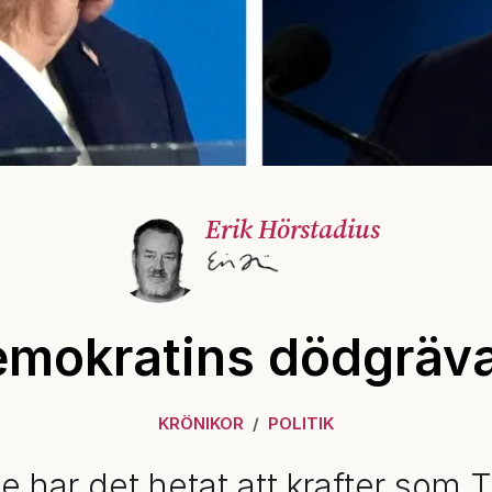
Erik Hörstadius
mokratins dödgräv
KRÖNIKOR
POLITIK
e har det hetat att krafter som 