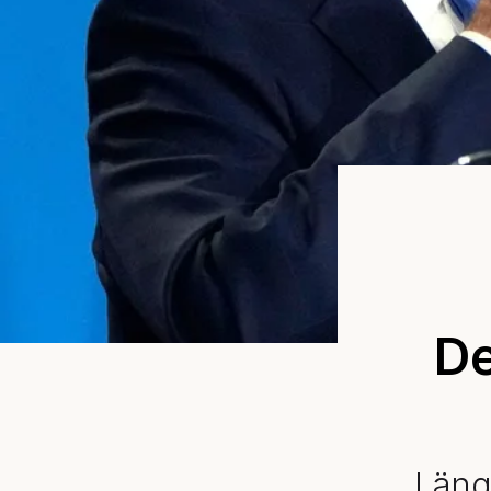
De
Läng