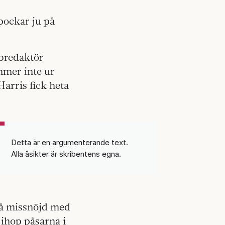
pockar ju på
bbredaktör
mmer inte ur
arris fick heta
Detta är en argumenterande text.
Alla åsikter är skribentens egna.
tså missnöjd med
 ihop påsarna i