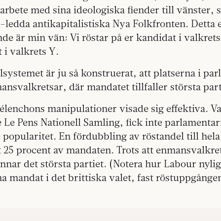
arbete med sina ideologiska fiender till vänster, 
edda antikapitalistiska Nya Folkfronten. Detta e
nde är min vän: Vi röstar på er kandidat i valkret
 i valkrets Y.
lsystemet är ju så konstruerat, att platserna i pa
ansvalkretsar, där mandatet tillfaller största part
enchons manipulationer visade sig effektiva. Val
 Le Pens Nationell Samling, fick inte parlamenta
 popularitet. En fördubbling av röstandel till hela
 25 procent av mandaten. Trots att enmansvalkret
nnar det största partiet. (Notera hur Labour nyli
a mandat i det brittiska valet, fast röstuppgånge