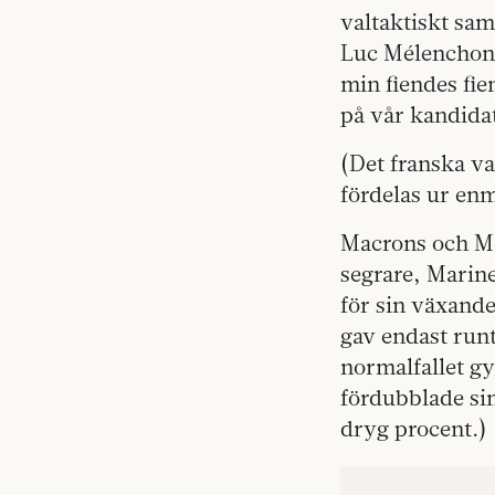
valtaktiskt sam
Luc Mélenchon-l
min fiendes fie
på vår kandidat
(Det franska va
fördelas ur enm
Macrons och Mél
segrare, Marine
för sin växande
gav endast runt
normalfallet gy
fördubblade sin
dryg procent.)