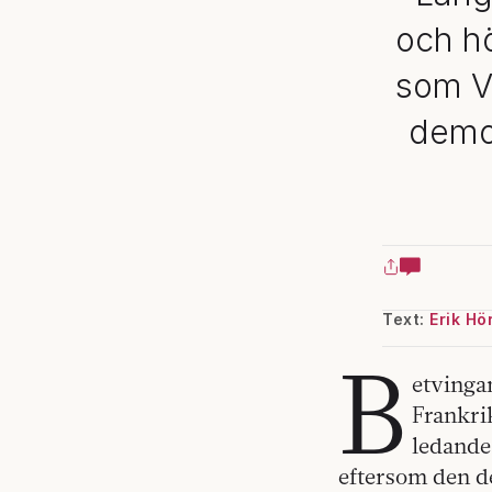
och h
som V
demok
Text:
Erik Hö
B
etvingan
Frankri
ledande
eftersom den de