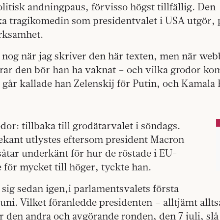
olitisk andningpaus, förvisso högst tillfällig. Den
a tragikomedin som presidentvalet i USA utgör, 
rksamhet.
r nog när jag skriver den här texten, men när we
rar den bör han ha vaknat – och vilka grodor ko
går kallade han Zelenskij för Putin, och Kamala H
or: tillbaka till grodätarvalet i söndags.
bekant utlystes eftersom president Macron
åtar underkänt för hur de röstade i EU-
e för mycket till höger, tyckte han.
sig sedan igen,i parlamentsvalets första
uni. Vilket föranledde presidenten – alltjämt all
för den andra och avgörande ronden, den 7 juli, slå