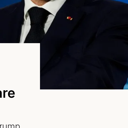
are
Trump