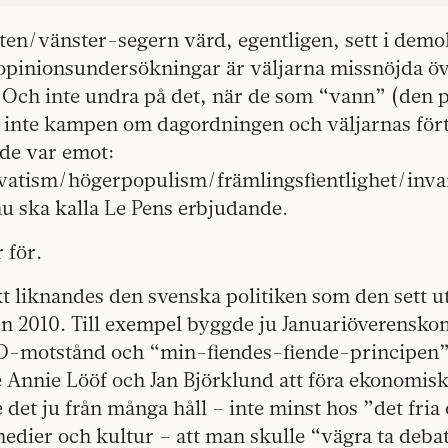
en/vänster-segern värd, egentligen, sett i demok
 opinionsundersökningar är väljarna missnöjda öv
t. Och inte undra på det, när de som “vann” (den
, inte kampen om dagordningen och väljarnas för
 de var emot:
vatism/högerpopulism/främlingsfientlighet/inva
u ska kalla Le Pens erbjudande.
r för.
 liknandes den svenska politiken som den sett ut
gen 2010. Till exempel byggde ju Januariöverensk
SD-motstånd och “min-fiendes-fiende-principen”
 Annie Lööf och Jan Björklund att föra ekonomisk
 det ju från många håll – inte minst hos ”det fri
medier och kultur – att man skulle “vägra ta deb