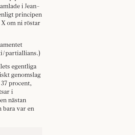
samlade i Jean-
nligt principen
s X om ni röstar
rlamentet
i/partiallians.)
ets egentliga
riskt genomslag
 37 procent,
sar i
gen nästan
n bara var en