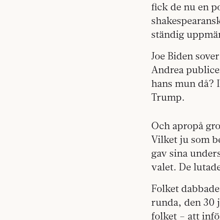
fick de nu en p
shakespearansk
ständig uppmä
Joe Biden sove
Andrea publice
hans mun då? I 
Trump.
Och apropå grod
Vilket ju som 
gav sina unders
valet. De lutad
Folket dabbade 
runda, den 30 j
folket – att in