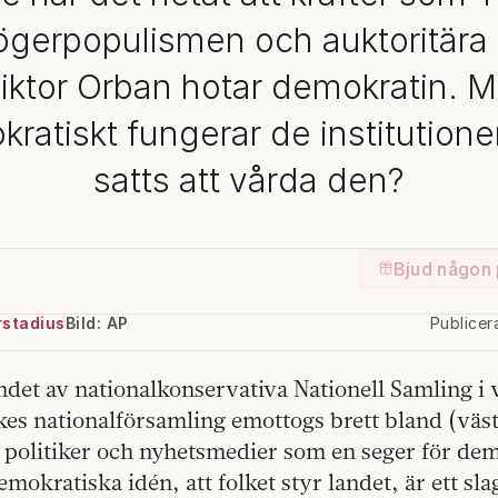
ögerpopulismen och auktoritära 
iktor Orban hotar demokratin. M
ratiskt fungerar de institution
satts att vårda den?
Bjud någon 
rstadius
Bild: AP
Publice
det av nationalkonservativa Nationell Samling i va
kes nationalförsamling emottogs brett bland (väs
 politiker och nyhetsmedier som en seger för de
mokratiska idén, att folket styr landet, är ett sla