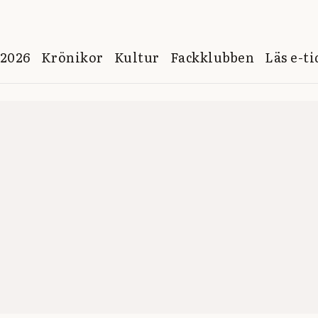
 2026
Krönikor
Kultur
Fackklubben
Läs e-t