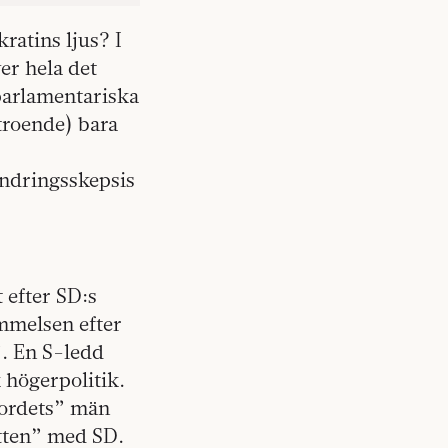
ratins ljus? I
er hela det
 parlamentariska
troende) bara
ndringsskepsis
 efter SD:s
ommelsen efter
. En S-ledd
 högerpolitik.
a ordets” män
atten” med SD.