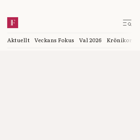
Aktuellt
Veckans Fokus
Val 2026
Krönikor
K