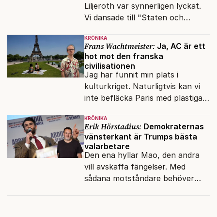
Liljeroth var synnerligen lyckat.
Vi dansade till "Staten och
kapitalet", Ebba Gröns version.
KRÖNIKA
Frans Wachtmeister:
Ja, AC är ett
hot mot den franska
civilisationen
Jag har funnit min plats i
kulturkriget. Naturligtvis kan vi
inte befläcka Paris med plastiga
klossar från Panasonic.
KRÖNIKA
Erik Hörstadius:
Demokraternas
vänsterkant är Trumps bästa
valarbetare
Den ena hyllar Mao, den andra
vill avskaffa fängelser. Med
sådana motståndare behöver
presidenten knappt några
vänner.