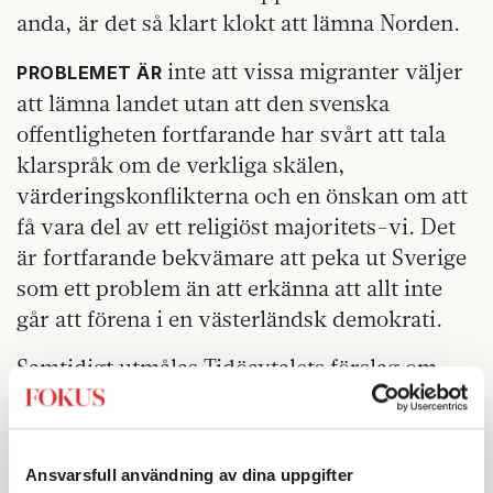
anda, är det så klart klokt att lämna Norden.
inte att vissa migranter väljer
PROBLEMET ÄR
att lämna landet utan att den svenska
offentligheten fortfarande har svårt att tala
klarspråk om de verkliga skälen,
värderingskonflikterna och en önskan om att
få vara del av ett religiöst majoritets-vi. Det
är fortfarande bekvämare att peka ut Sverige
som ett problem än att erkänna att allt inte
går att förena i en västerländsk demokrati.
Samtidigt utmålas Tidöavtalets förslag om
frivillig återvandring som ett hot mot
Sverige. Flera kommuner, bland dem
Jokkmokk, har på aktivistiskt manér passat
Ansvarsfull användning av dina uppgifter
på att markera sin godhet: ”Jokkmokk är VI,