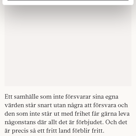
Dessa kan i sin tur kombinera informationen med annan
information som du har tillhandahållit eller som de har
samlat in när du har använt deras tjänster.
Om du vill läsa mer om hur vi hanterar personuppgifter
kan du göra det
här
.
Ett samhälle som inte försvarar sina egna
värden står snart utan några att försvara och
den som inte står ut med frihet får gärna leva
någonstans där allt det är förbjudet. Och det
är precis så ett fritt land förblir fritt.