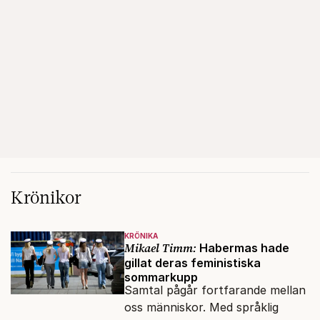
Krönikor
KRÖNIKA
Mikael Timm:
Habermas hade
gillat deras feministiska
sommarkupp
Samtal pågår fortfarande mellan
oss människor. Med språklig