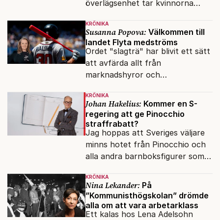
överlägsenhet tar kvinnorna
över det offentliga rummet.
KRÖNIKA
Susanna Popova:
Välkommen till
landet Flyta medströms
Ordet "slagträ" har blivit ett sätt
att avfärda allt från
marknadshyror och
slöserikommissioner till frågor
KRÖNIKA
om antisemitism.
Johan Hakelius:
Kommer en S-
regering att ge Pinocchio
straffrabatt?
Jag hoppas att Sveriges väljare
minns hotet från Pinocchio och
alla andra barnboksfigurer som
snart befrias från hämmande
KRÖNIKA
upphovsrätt.
Nina Lekander:
På
”Kommunisthögskolan” drömde
alla om att vara arbetarklass
Ett kalas hos Lena Adelsohn