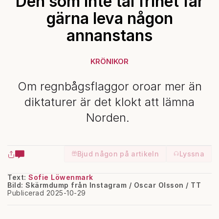
Den som inte tål frihet får
gärna leva någon
annanstans
KRÖNIKOR
Om regnbågsflaggor oroar mer än
diktaturer är det klokt att lämna
Norden.
Bjud någon på artikeln
Lyssna
Text:
Sofie Löwenmark
Bild: Skärmdump från Instagram / Oscar Olsson / TT
Publicerad 2025-10-29