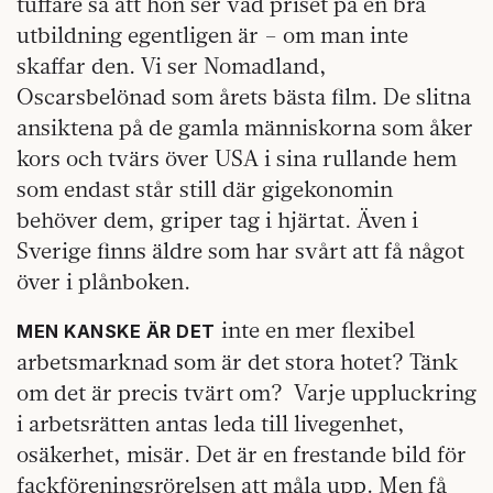
tuffare så att hon ser vad priset på en bra
utbildning egentligen är – om man inte
skaffar den. Vi ser Nomadland,
Oscarsbelönad som årets bästa film. De slitna
ansiktena på de gamla människorna som åker
kors och tvärs över USA i sina rullande hem
som endast står still där gigekonomin
behöver dem, griper tag i hjärtat. Även i
Sverige finns äldre som har svårt att få något
över i plånboken.
inte en mer flexibel
MEN KANSKE ÄR DET
arbetsmarknad som är det stora hotet? Tänk
om det är precis tvärt om? Varje uppluckring
i arbetsrätten antas leda till livegenhet,
osäkerhet, misär. Det är en frestande bild för
fackföreningsrörelsen att måla upp. Men få