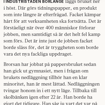
läggs bruket ner
I INDUSTRISTADEN BORLÄNGE
kan du göra det
här
.
i höst. Där görs tidningspapper, en produkt
som inte längre är efterfrågad. Facket kämpar
hårt för att verksamheten ska fortsätta. Det är
förståeligt när över 400 människor förlorar
jobben, men samtidigt så är det helt fel kamp
som förs. Det är inte just de jobben facket
borde slåss för, det är tryggheten som borde
vara det nya fackliga uppdraget.
Brorsan har jobbat på pappersbruket sedan
han gick ut gymnasiet, men i frågan om
brukets nedläggning tillhör han en klar
minoritet, han är mest lättad. Nedläggningen
tvingar honom in i ett nytt läge. Tillbaka till
skolbänken igen efter 22 år. Han borde ha
gjort det tidigare. Han såg ju vart det var på