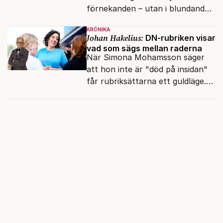
förnekanden – utan i blundandet
och den återkommande
KRÖNIKA
fokusförflyttningen.
Johan Hakelius:
DN-rubriken visar
vad som sägs mellan raderna
När Simona Mohamsson säger
att hon inte är "död på insidan"
får rubriksättarna ett guldläge.
Med små signaler blinkar man i
moraliskt samförstånd till
läsarna.