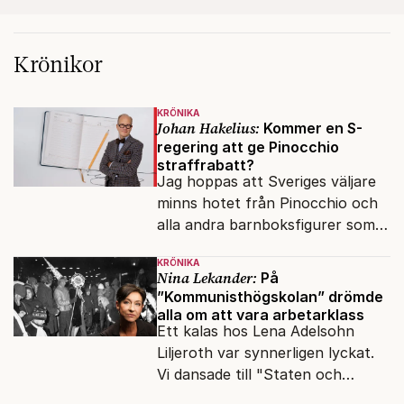
Krönikor
KRÖNIKA
Johan Hakelius:
Kommer en S-
regering att ge Pinocchio
straffrabatt?
Jag hoppas att Sveriges väljare
minns hotet från Pinocchio och
alla andra barnboksfigurer som
snart befrias från hämmande
KRÖNIKA
upphovsrätt.
Nina Lekander:
På
”Kommunisthögskolan” drömde
alla om att vara arbetarklass
Ett kalas hos Lena Adelsohn
Liljeroth var synnerligen lyckat.
Vi dansade till "Staten och
kapitalet", Ebba Gröns version.