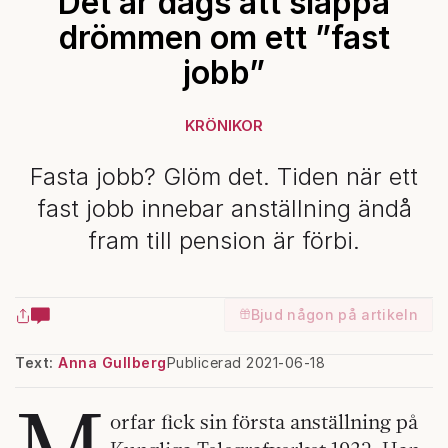
Det är dags att släppa
drömmen om ett ”fast
jobb”
KRÖNIKOR
Fasta jobb? Glöm det. Tiden när ett
fast jobb innebar anställning ändå
fram till pension är förbi.
Bjud någon på artikeln
Text:
Anna Gullberg
Publicerad 2021-06-18
M
orfar fick sin första anställning på