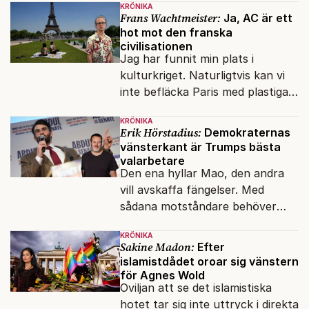
KRÖNIKA
Frans Wachtmeister:
Ja, AC är ett
hot mot den franska
civilisationen
Jag har funnit min plats i
kulturkriget. Naturligtvis kan vi
inte befläcka Paris med plastiga
klossar från Panasonic.
KRÖNIKA
Erik Hörstadius:
Demokraternas
vänsterkant är Trumps bästa
valarbetare
Den ena hyllar Mao, den andra
vill avskaffa fängelser. Med
sådana motståndare behöver
presidenten knappt några
KRÖNIKA
vänner.
Sakine Madon:
Efter
islamistdådet oroar sig vänstern
för Agnes Wold
Oviljan att se det islamistiska
hotet tar sig inte uttryck i direkta