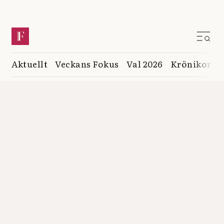
Aktuellt
Veckans Fokus
Val 2026
Krönikor
K