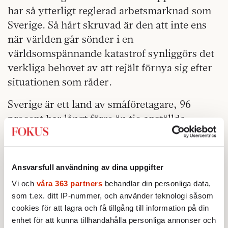
har så ytterligt reglerad arbetsmarknad som
Sverige. Så hårt skruvad är den att inte ens
när världen går sönder i en
världsomspännande katastrof synliggörs det
verkliga behovet av att rejält förnya sig efter
situationen som råder.
Sverige är ett land av småföretagare, 96
procent har långt färre än tio anställda.
Hundratusentals småföretag som bär upp
svensk arbetsmarknad får det lättare att
överleva och kan rädda många jobb som
Ansvarsfull användning av dina uppgifter
annars skulle hamna i fara, om de får
Vi och
våra 363 partners
behandlar din personliga data,
chansen att själv påverka bemanningen. Det
som t.ex. ditt IP-nummer, och använder teknologi såsom
är en myt att vi alla gör lika bra ifrån oss på
cookies för att lagra och få tillgång till information på din
jobbet; och ingenstans blir det så tydligt som
enhet för att kunna tillhandahålla personliga annonser och