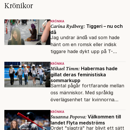
Krönikor
KRÖNIKA
Carina Rydberg:
Tiggeri – nu och
då
Jag undrar ändå vad som hade
hänt om en romsk eller indisk
tiggare hade dykt upp på T-
banan med en mobiltelefon, till
KRÖNIKA
vilken det hade gått bra att
Mikael Timm:
Habermas hade
swisha.
gillat deras feministiska
sommarkupp
Samtal pågår fortfarande mellan
oss människor. Med språklig
överlägsenhet tar kvinnorna
över det offentliga rummet.
KRÖNIKA
Susanna Popova:
Välkommen till
landet Flyta medströms
Ordet "slagträ" har blivit ett sätt