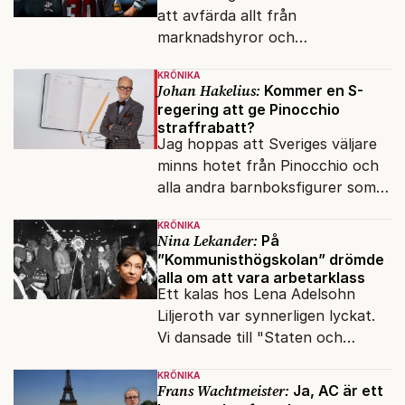
att avfärda allt från
marknadshyror och
slöserikommissioner till frågor
KRÖNIKA
om antisemitism.
Johan Hakelius:
Kommer en S-
regering att ge Pinocchio
straffrabatt?
Jag hoppas att Sveriges väljare
minns hotet från Pinocchio och
alla andra barnboksfigurer som
snart befrias från hämmande
KRÖNIKA
upphovsrätt.
Nina Lekander:
På
”Kommunisthögskolan” drömde
alla om att vara arbetarklass
Ett kalas hos Lena Adelsohn
Liljeroth var synnerligen lyckat.
Vi dansade till "Staten och
kapitalet", Ebba Gröns version.
KRÖNIKA
Frans Wachtmeister:
Ja, AC är ett