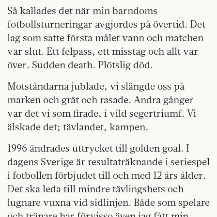
Så kallades det när min barndoms
fotbollsturneringar avgjordes på övertid. Det
lag som satte första målet vann och matchen
var slut. Ett felpass, ett misstag och allt var
över. Sudden death. Plötslig död.
Motståndarna jublade, vi slängde oss på
marken och grät och rasade. Andra gånger
var det vi som firade, i vild segertriumf. Vi
älskade det; tävlandet, kampen.
1996 ändrades uttrycket till golden goal. I
dagens Sverige är resultaträknande i seriespel
i fotbollen förbjudet till och med 12 års ålder.
Det ska leda till mindre tävlingshets och
lugnare vuxna vid sidlinjen. Både som spelare
och tränare har förvisso även jag fått min