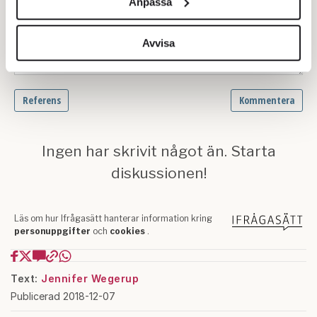
Anpassa
för sociala medier och analysera vår trafik. Vi
vidarebefordrar även sådana identifierare och annan
information från din enhet till de sociala medier och
Avvisa
annons- och analysföretag som vi samarbetar med.
Dessa kan i sin tur kombinera informationen med annan
information som du har tillhandahållit eller som de har
samlat in när du har använt deras tjänster.
Om du vill läsa mer om hur vi hanterar personuppgifter
kan du göra det
här
.
Text:
Jennifer Wegerup
Publicerad 2018-12-07