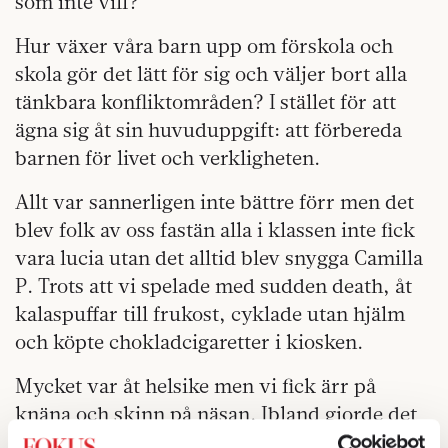
som inte vill?
Hur växer våra barn upp om förskola och
skola gör det lätt för sig och väljer bort alla
tänkbara konfliktområden? I stället för att
ägna sig åt sin huvuduppgift: att förbereda
barnen för livet och verkligheten.
Allt var sannerligen inte bättre förr men det
blev folk av oss fastän alla i klassen inte fick
vara lucia utan det alltid blev snygga Camilla
P. Trots att vi spelade med sudden death, åt
kalaspuffar till frukost, cyklade utan hjälm
och köpte chokladcigaretter i kiosken.
Mycket var åt helsike men vi fick ärr på
knäna och skinn på näsan. Ibland gjorde det
ont att förlora eller att inte bli vald först, men