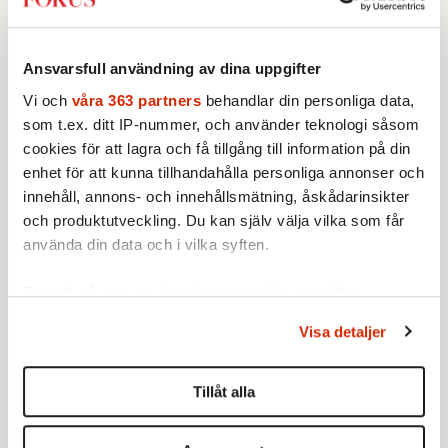
vi lärde oss livets spelregler.
I ett Sverige där vårt lands ledare ännu tre
Ansvarsfull användning av dina uppgifter
månader efter valet inte lyckats bilda
Vi och
våra 363 partners
behandlar din personliga data,
regering är det tydligt hur farlig brist på
som t.ex. ditt IP-nummer, och använder teknologi såsom
verklighetsförankring kan vara.
cookies för att lagra och få tillgång till information på din
enhet för att kunna tillhandahålla personliga annonser och
Alla vill vara lucia men ingen vill acceptera
innehåll, annons- och innehållsmätning, åskådarinsikter
valresultatet och se väljarna i ögonen.
och produktutveckling. Du kan själv välja vilka som får
använda din data och i vilka syften.
Och där ute skuggorna ruva.
Ta reda på mer om hur dina personliga uppgifter
behandlas och ställ in dina preferenser i
detaljsektionen
.
Visa detaljer
Du kan ändra eller dra tillbaka ditt samtycke när som
helst från cookie-förklaringen.
Tillåt alla
Vi använder enhetsidentifierare för att anpassa innehållet
och annonserna till användarna, tillhandahålla funktioner