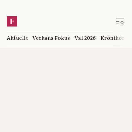
Aktuellt
Veckans Fokus
Val 2026
Krönikor
K