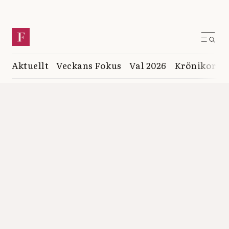
Aktuellt
Veckans Fokus
Val 2026
Krönikor
K