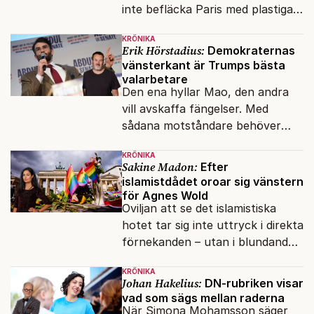
inte befläcka Paris med plastiga
klossar från Panasonic.
KRÖNIKA
Erik Hörstadius:
Demokraternas
vänsterkant är Trumps bästa
valarbetare
Den ena hyllar Mao, den andra
vill avskaffa fängelser. Med
sådana motståndare behöver
presidenten knappt några
KRÖNIKA
vänner.
Sakine Madon:
Efter
islamistdådet oroar sig vänstern
för Agnes Wold
Oviljan att se det islamistiska
hotet tar sig inte uttryck i direkta
förnekanden – utan i blundandet
och den återkommande
KRÖNIKA
fokusförflyttningen.
Johan Hakelius:
DN-rubriken visar
vad som sägs mellan raderna
När Simona Mohamsson säger