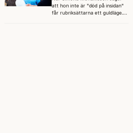
att hon inte är "död på insidan"
får rubriksättarna ett guldläge.
Med små signaler blinkar man i
moraliskt samförstånd till
läsarna.