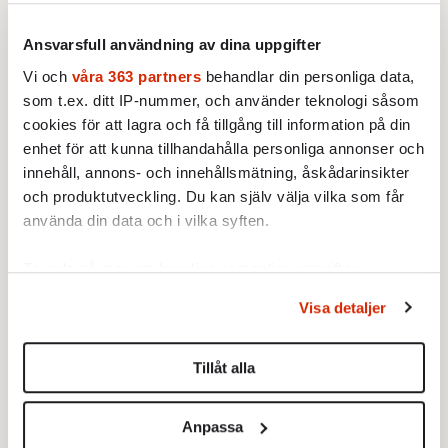
Jamal Khashoggi på Saudiarabiens konsulat i
Istanbul – när det här skrivs är den enda
Ansvarsfull användning av dina uppgifter
källan turkisk polis – måste man fråga: Hur
Vi och
våra 363 partners
behandlar din personliga data,
dumma i huvudet får diktaturens kreatur bli?
som t.ex. ditt IP-nummer, och använder teknologi såsom
cookies för att lagra och få tillgång till information på din
Vill de statuera exempel är det obegripligt
enhet för att kunna tillhandahålla personliga annonser och
varför de mördar i skymundan, snarare än
innehåll, annons- och innehållsmätning, åskådarinsikter
genom de vanliga offentliga
och produktutveckling. Du kan själv välja vilka som får
halshuggningarna. Och om de vill göra det
använda din data och i vilka syften.
oupptäckta är det obegripligt varför de gör
det på sitt eget konsulat. Och 15 personer?
Ta reda på mer om hur dina personliga uppgifter
behandlas och ställ in dina preferenser i
detaljsektionen
.
Hur många saudier behövs egentligen för att
Visa detaljer
Du kan ändra eller dra tillbaka ditt samtycke när som
skruva av ett huvud?
helst från cookie-förklaringen.
Från mordförsöket på Skripal via Kinas
Tillåt alla
Vi använder enhetsidentifierare för att anpassa innehållet
kidnappningar och det misstänkta mordet på
och annonserna till användarna, tillhandahålla funktioner
Khashoggi har vi att göra med riktigt
Anpassa
för sociala medier och analysera vår trafik. Vi