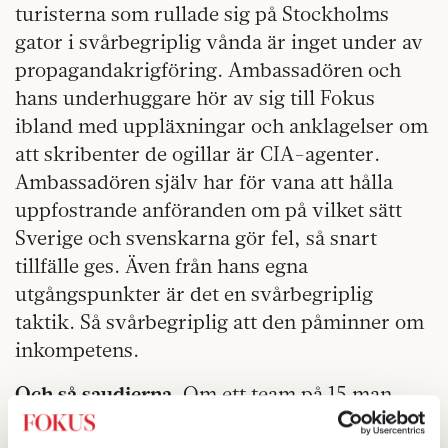
turisterna som rullade sig på Stockholms
gator i svårbegriplig vånda är inget under av
propagandakrigföring. Ambassadören och
hans underhuggare hör av sig till Fokus
ibland med uppläxningar och anklagelser om
att skribenter de ogillar är CIA-agenter.
Ambassadören själv har för vana att hålla
uppfostrande anföranden om på vilket sätt
Sverige och svenskarna gör fel, så snart
tillfälle ges. Även från hans egna
utgångspunkter är det en svårbegriplig
taktik. Så svårbegriplig att den påminner om
inkompetens.
Och så saudierna.
Om ett team på 15 man
verkligen har mördat och styckat journalisten