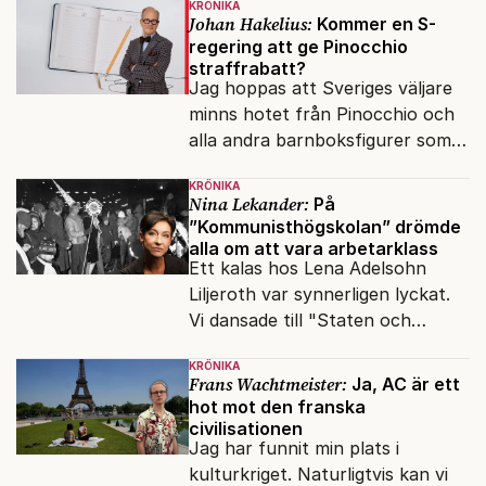
KRÖNIKA
Johan Hakelius:
Kommer en S-
regering att ge Pinocchio
straffrabatt?
Jag hoppas att Sveriges väljare
minns hotet från Pinocchio och
alla andra barnboksfigurer som
snart befrias från hämmande
KRÖNIKA
upphovsrätt.
Nina Lekander:
På
”Kommunisthögskolan” drömde
alla om att vara arbetarklass
Ett kalas hos Lena Adelsohn
Liljeroth var synnerligen lyckat.
Vi dansade till "Staten och
kapitalet", Ebba Gröns version.
KRÖNIKA
Frans Wachtmeister:
Ja, AC är ett
hot mot den franska
civilisationen
Jag har funnit min plats i
kulturkriget. Naturligtvis kan vi