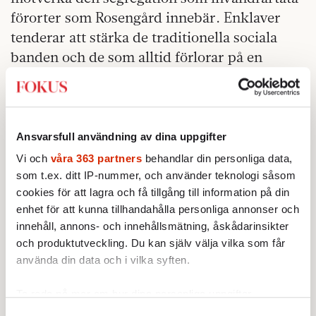
förorter som Rosengård innebär. Enklaver
tenderar att stärka de traditionella sociala
banden och de som alltid förlorar på en
konserverande syn på kulturer och
traditioner är kvinnor, barn och
homosexuella.
Ansvarsfull användning av dina uppgifter
Stora koncentrationer av utsatta etniska
Vi och
våra 363 partners
behandlar din personliga data,
grupper i områden som Rosengård, Fittja och
som t.ex. ditt IP-nummer, och använder teknologi såsom
Rinkeby medför ofta en olidlig social kontroll
cookies för att lagra och få tillgång till information på din
av unga kvinnor och de som inte lever enligt
enhet för att kunna tillhandahålla personliga annonser och
traditionella normer. Tänk på Knutbysekten
innehåll, annons- och innehållsmätning, åskådarinsikter
så kan ni nog föreställa er det sociala trycket.
och produktutveckling. Du kan själv välja vilka som får
använda din data och i vilka syften.
Det kommer alltid att finnas människor som
känner en stark samhörighet med en
Ta reda på mer om hur dina personliga uppgifter
homogen grupp, men alldeles för många
behandlas och ställ in dina preferenser i
detaljsektionen
.