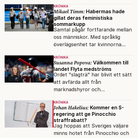
banan med en mobiltelefon, till
KRÖNIKA
vilken det hade gått bra att
Mikael Timm:
Habermas hade
swisha.
gillat deras feministiska
sommarkupp
Samtal pågår fortfarande mellan
oss människor. Med språklig
överlägsenhet tar kvinnorna
över det offentliga rummet.
KRÖNIKA
Susanna Popova:
Välkommen till
landet Flyta medströms
Ordet "slagträ" har blivit ett sätt
att avfärda allt från
marknadshyror och
slöserikommissioner till frågor
KRÖNIKA
om antisemitism.
Johan Hakelius:
Kommer en S-
regering att ge Pinocchio
straffrabatt?
Jag hoppas att Sveriges väljare
minns hotet från Pinocchio och