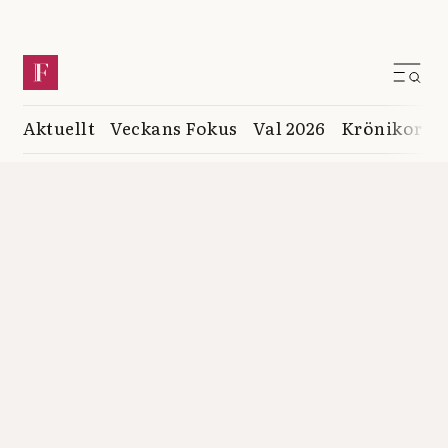
Aktuellt
Veckans Fokus
Val 2026
Krönikor
K