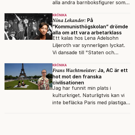
alla andra barnboksfigurer som
snart befrias från hämmande
KRÖNIKA
upphovsrätt.
Nina Lekander:
På
”Kommunisthögskolan” drömde
alla om att vara arbetarklass
Ett kalas hos Lena Adelsohn
Liljeroth var synnerligen lyckat.
Vi dansade till "Staten och
kapitalet", Ebba Gröns version.
KRÖNIKA
Frans Wachtmeister:
Ja, AC är ett
hot mot den franska
civilisationen
Jag har funnit min plats i
kulturkriget. Naturligtvis kan vi
inte befläcka Paris med plastiga
klossar från Panasonic.