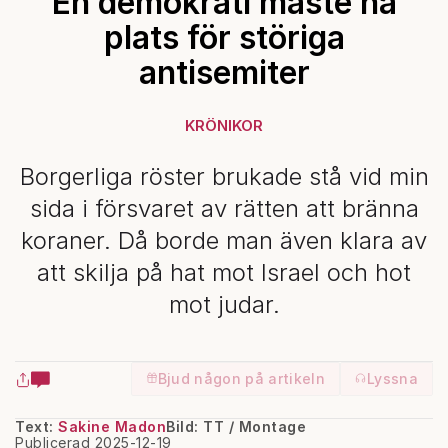
En demokrati måste ha
plats för störiga
antisemiter
KRÖNIKOR
Borgerliga röster brukade stå vid min
sida i försvaret av rätten att bränna
koraner. Då borde man även klara av
att skilja på hat mot Israel och hot
mot judar.
Bjud någon på artikeln
Lyssna
Text:
Sakine Madon
Bild: TT / Montage
Publicerad 2025-12-19