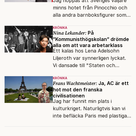
Jag hoppas att Sveriges väljare
minns hotet från Pinocchio och
alla andra barnboksfigurer som
snart befrias från hämmande
KRÖNIKA
upphovsrätt.
Nina Lekander:
På
”Kommunisthögskolan” drömde
alla om att vara arbetarklass
Ett kalas hos Lena Adelsohn
Liljeroth var synnerligen lyckat.
Vi dansade till "Staten och
kapitalet", Ebba Gröns version.
KRÖNIKA
Frans Wachtmeister:
Ja, AC är ett
hot mot den franska
civilisationen
Jag har funnit min plats i
kulturkriget. Naturligtvis kan vi
inte befläcka Paris med plastiga
klossar från Panasonic.