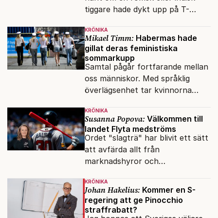
tiggare hade dykt upp på T-
banan med en mobiltelefon, till
KRÖNIKA
vilken det hade gått bra att
Mikael Timm:
Habermas hade
swisha.
gillat deras feministiska
sommarkupp
Samtal pågår fortfarande mellan
oss människor. Med språklig
överlägsenhet tar kvinnorna
över det offentliga rummet.
KRÖNIKA
Susanna Popova:
Välkommen till
landet Flyta medströms
Ordet "slagträ" har blivit ett sätt
att avfärda allt från
marknadshyror och
slöserikommissioner till frågor
KRÖNIKA
om antisemitism.
Johan Hakelius:
Kommer en S-
regering att ge Pinocchio
straffrabatt?