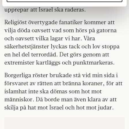
få vara en störig antisemitisk idiot som
annons- och analysföretag som vi samarbetar med.
upprepar att Israel ska raderas.
Dessa kan i sin tur kombinera informationen med annan
information som du har tillhandahållit eller som de har
Religiöst övertygade fanatiker kommer att
samlat in när du har använt deras tjänster.
vilja döda oavsett vad som hörs på gatorna
Om du vill läsa mer om hur vi hanterar personuppgifter
kan du göra det
här
.
och oavsett vilka lagar vi har. Våra
säkerhetstjänster lyckas tack och lov stoppa
en hel del terrordåd. Det görs genom att
extremister kartläggs och punktmarkeras.
Borgerliga röster brukade stå vid min sida i
försvaret av rätten att bränna koraner, för att
islamhat inte ska dömas som hot mot
människor. Då borde man även klara av att
skilja på hat mot Israel och hot mot judar.