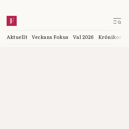
Aktuellt
Veckans Fokus
Val 2026
Krönikor
K