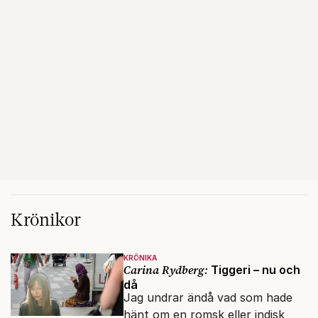
Krönikor
KRÖNIKA
Carina Rydberg:
Tiggeri – nu och
då
Jag undrar ändå vad som hade
hänt om en romsk eller indisk