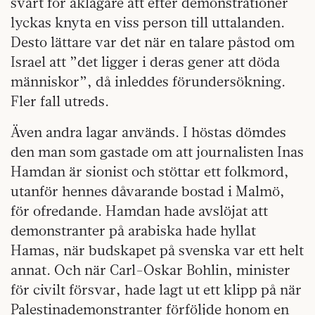
svårt för åklagare att efter demonstrationer
lyckas knyta en viss person till uttalanden.
Desto lättare var det när en talare påstod om
Israel att ”det ligger i deras gener att döda
människor”, då inleddes förundersökning.
Fler fall utreds.
Även andra lagar används. I höstas dömdes
den man som gastade om att journalisten Inas
Hamdan är sionist och stöttar ett folkmord,
utanför hennes dåvarande bostad i Malmö,
för ofredande. Hamdan hade avslöjat att
demonstranter på arabiska hade hyllat
Hamas, när budskapet på svenska var ett helt
annat. Och när Carl-Oskar Bohlin, minister
för civilt försvar, hade lagt ut ett klipp på när
Palestinademonstranter förföljde honom en