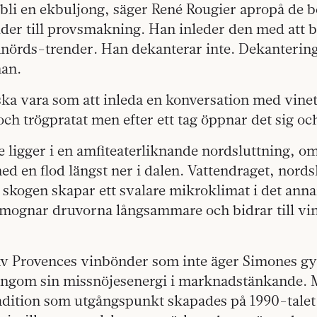
e bli en ekbuljong, säger René Rougier apropå de
uder till provsmakning. Han inleder den med att 
nnörds-trender. Han dekanterar inte. Dekantering 
han.
ka vara som att inleda en konversation med vinet
t och trögpratat men efter ett tag öppnar det sig o
 ligger i en amfiteaterliknande nordsluttning, o
d en flod längst ner i dalen. Vattendraget, nord
skogen skapar ett svalare mikroklimat i det anna
mognar druvorna långsammare och bidrar till vin
av Provences vinbönder som inte äger Simones 
ngom sin missnöjesenergi i marknadstänkande. 
adition som utgångspunkt skapades på 1990-talet