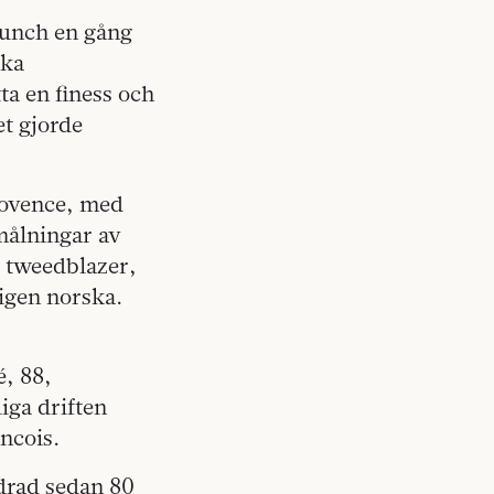
lunch en gång
ska
ta en finess och
et gjorde
rovence, med
emålningar av
g tweedblazer,
igen norska.
é, 88,
iga driften
ncois.
ndrad sedan 80