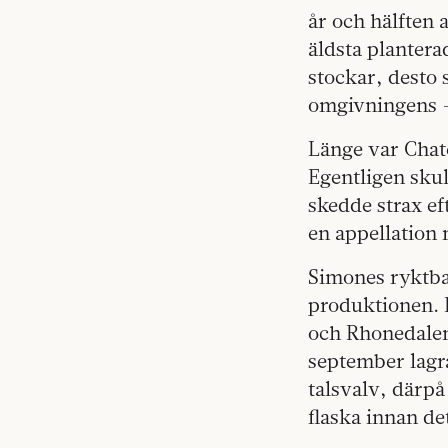
år och hälften 
äldsta plantera
stockar, desto 
omgivningens –
Länge var Chat
Egentligen skul
skedde strax e
en appellation 
Simones ryktbar
produktionen. 
och Rhonedalen.
september lagra
talsvalv, därpå
flaska innan de