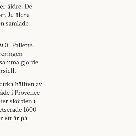
er äldre. De
r. Ju äldre
den samlade
AOC Pallette.
treringen
ensamma gjorde
rsiell.
cirka hälften av
åde i Provence
ter skörden i
petserade 1600-
r ett år på