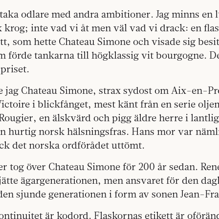
taka odlare med andra ambitioner. Jag minns en 
 krog; inte vad vi åt men väl vad vi drack: en fla
tt, som hette Chateau Simone och visade sig besit
 förde tankarna till högklassig vit bourgogne. D
priset.
e jag Chateau Simone, strax sydost om Aix-en-P
ictoire i blickfånget, mest känt från en serie olj
ougier, en älskvärd och pigg äldre herre i lantli
n hurtig norsk hälsningsfras. Hans mor var näml
k det norska ordförådet uttömt.
er tog över Chateau Simone för 200 år sedan. Ren
jätte ägargenerationen, men ansvaret för den dagl
den sjunde generationen i form av sonen Jean-Fra
ontinuitet är kodord. Flaskornas etikett är oförä