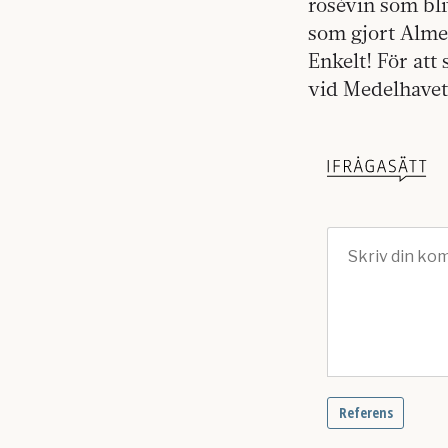
rosévin som bl
som gjort Almed
Enkelt! För at
vid Medelhavet