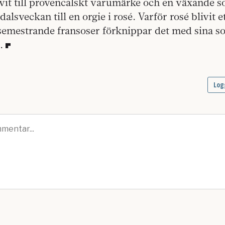
ivit till provencalskt varumärke och en växande
alsveckan till en orgie i rosé. Varför rosé blivit
t semestrande fransoser förknippar det med sina
.