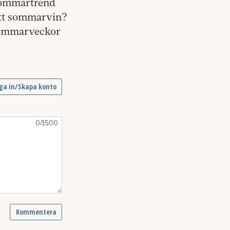
 sommartrend
 ett sommarvin?
 sommarveckor