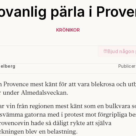
ovanlig pärla i Prov
KRÖNIKOR
Bjud någon 
delberg
Publice
n Provence mest känt för att vara blekrosa och ut
r under Almedalsveckan.
var vin från regionen mest känt som en bulkvara 
svämma gatorna med i protest mot förgripliga bes
rovencevin hade så dåligt rykte att själva
kningen blev en belastning.