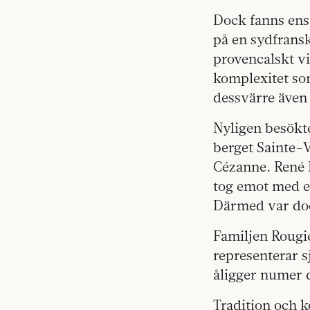
Dock fanns ens
på en sydfransk
provencalskt vi
komplexitet som
dessvärre även 
Nyligen besökt
berget Sainte-V
Cézanne. René R
tog emot med e
Därmed var doc
Familjen Rougi
representerar s
åligger numer 
Tradition och k