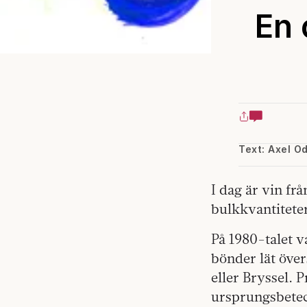
En 
Text: Axel O
I
dag är vin frå
bulkkvantitete
På 1980-talet 
bönder lät över
eller Bryssel. P
ursprungsbetec