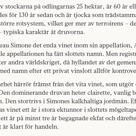
av stockarna på odlingarnas 25 hektar, är 60 år ell
des för 130 år sedan och är tjocka som trädstamma
större rotsystem, vilket ger mer av terroirens – 
 typiska karaktär åt druvorna.
eau Simone det enda vinet inom sin appellation, 
le appellationen ha fått slottets namn. Men regis
fter andra världskriget, då hyllandet av det gem
med namn efter ett privat vinslott alltför kontrove
het härrör främst från det vita vinet, som utgör 
Den dominerande druvan heter clairette, vanlig b
 Den stortrivs i Simones kalkhaltiga jordmån. Ef
s vinet ett år i stora ektunnor i slottets mögelta
 ett år på minst tre år begagnade ekfat och därefte
t är klart för handeln.