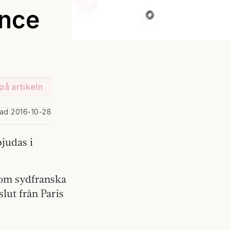
ence
på artikeln
rad 2016-10-28
bjudas i
som sydfranska
lut från Paris