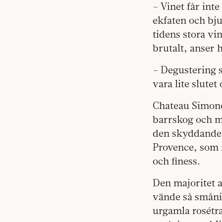
– Vinet får int
ekfaten och bj
tidens stora vi
brutalt, anser 
– Degustering s
vara lite slute
Chateau Simone
barrskog och me
den skyddande 
Provence, som 
och finess.
Den majoritet 
vände så småni
urgamla rosétr