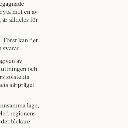
 begagnade
bryta mot en av
är alldeles för
. Först kan det
ch svarar.
mgiven av
sluttningen och
rs solstekta
ets särprägel
gynnsamma läge,
Med regionens
 det blekare