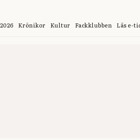
 2026
Krönikor
Kultur
Fackklubben
Läs e-t