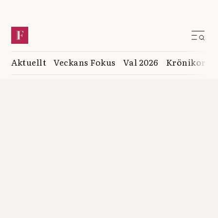
Aktuellt
Veckans Fokus
Val 2026
Krönikor
K