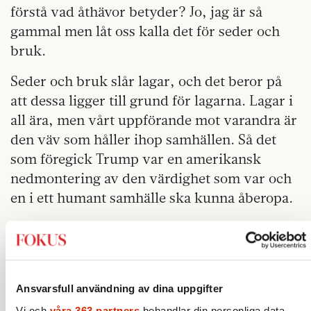
förstå vad åthävor betyder? Jo, jag är så
gammal men låt oss kalla det för seder och
bruk.
Seder och bruk slår lagar, och det beror på
att dessa ligger till grund för lagarna. Lagar i
all ära, men vårt uppförande mot varandra är
den väv som håller ihop samhällen. Så det
som föregick Trump var en amerikansk
nedmontering av den värdighet som var och
en i ett humant samhälle ska kunna åberopa.
Det som händer i dessa dagar fyllda av
Epstein är att bilder av nedmonteringen av
det allmänna bästa visas på en skala vi sällan
sett förut. Var och en för sig, störst går först
Ansvarsfull användning av dina uppgifter
och makt är rätt. I den superindividualistiska
Vi och
våra 363 partners
behandlar din personliga data,