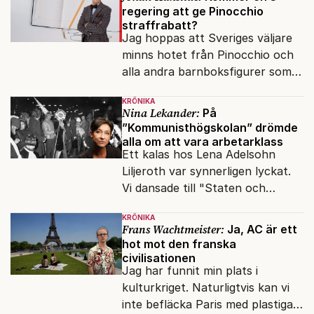
regering att ge Pinocchio
straffrabatt?
Jag hoppas att Sveriges väljare
minns hotet från Pinocchio och
alla andra barnboksfigurer som
snart befrias från hämmande
KRÖNIKA
upphovsrätt.
Nina Lekander:
På
”Kommunisthögskolan” drömde
alla om att vara arbetarklass
Ett kalas hos Lena Adelsohn
Liljeroth var synnerligen lyckat.
Vi dansade till "Staten och
kapitalet", Ebba Gröns version.
KRÖNIKA
Frans Wachtmeister:
Ja, AC är ett
hot mot den franska
civilisationen
Jag har funnit min plats i
kulturkriget. Naturligtvis kan vi
inte befläcka Paris med plastiga