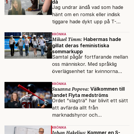
då
Jag undrar ändå vad som hade
hänt om en romsk eller indisk
tiggare hade dykt upp på T-
banan med en mobiltelefon, till
KRÖNIKA
vilken det hade gått bra att
Mikael Timm:
Habermas hade
swisha.
gillat deras feministiska
sommarkupp
Samtal pågår fortfarande mellan
oss människor. Med språklig
överlägsenhet tar kvinnorna
över det offentliga rummet.
KRÖNIKA
Susanna Popova:
Välkommen till
landet Flyta medströms
Ordet "slagträ" har blivit ett sätt
att avfärda allt från
marknadshyror och
slöserikommissioner till frågor
KRÖNIKA
om antisemitism.
Johan Hakelius:
Kommer en S-