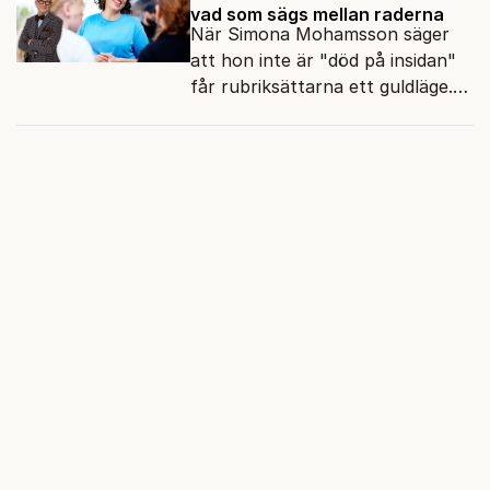
vad som sägs mellan raderna
När Simona Mohamsson säger
att hon inte är "död på insidan"
får rubriksättarna ett guldläge.
Med små signaler blinkar man i
moraliskt samförstånd till
läsarna.