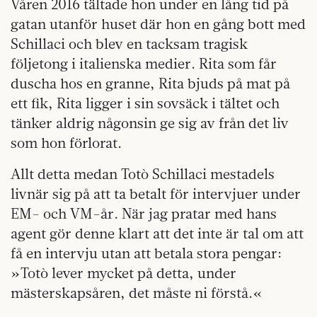
Våren 2016 tältade hon under en lång tid på
gatan utanför huset där hon en gång bott med
Schillaci och blev en tacksam tragisk
följetong i italienska medier. Rita som får
duscha hos en granne, Rita bjuds på mat på
ett fik, Rita ligger i sin sovsäck i tältet och
tänker aldrig någonsin ge sig av från det liv
som hon förlorat.
Allt detta medan Totò Schillaci mestadels
livnär sig på att ta betalt för intervjuer under
EM- och VM-år. När jag pratar med hans
agent gör denne klart att det inte är tal om att
få en intervju utan att betala stora pengar:
»Totò lever mycket på detta, under
mästerskapsåren, det måste ni förstå.«