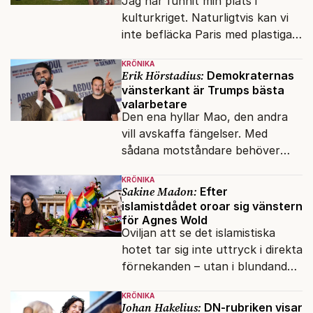
Jag har funnit min plats i
kulturkriget. Naturligtvis kan vi
inte befläcka Paris med plastiga
klossar från Panasonic.
KRÖNIKA
Erik Hörstadius:
Demokraternas
vänsterkant är Trumps bästa
valarbetare
Den ena hyllar Mao, den andra
vill avskaffa fängelser. Med
sådana motståndare behöver
presidenten knappt några
KRÖNIKA
vänner.
Sakine Madon:
Efter
islamistdådet oroar sig vänstern
för Agnes Wold
Oviljan att se det islamistiska
hotet tar sig inte uttryck i direkta
förnekanden – utan i blundandet
och den återkommande
KRÖNIKA
fokusförflyttningen.
Johan Hakelius:
DN-rubriken visar