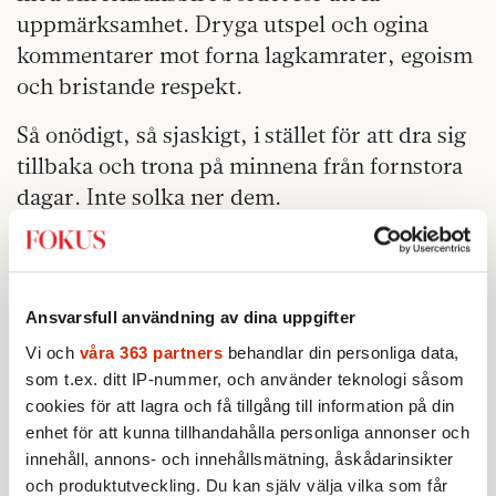
uppmärksamhet. Dryga utspel och ogina
kommentarer mot forna lagkamrater, egoism
och bristande respekt.
Så onödigt, så sjaskigt, i stället för att dra sig
tillbaka och trona på minnena från fornstora
dagar. Inte solka ner dem.
Få klarar dock detta, att acceptera hur fort de
där kulörta lyktorna längs livets väg slocknar
och att de med åren i stället lyser på någon
Ansvarsfull användning av dina uppgifter
annan.
Vi och
våra 363 partners
behandlar din personliga data,
som t.ex. ditt IP-nummer, och använder teknologi såsom
Fotbollsprogrammen visar nya VM-hjältar,
cookies för att lagra och få tillgång till information på din
men det är de gamla bilderna av Schillaci som
enhet för att kunna tillhandahålla personliga annonser och
dröjer sig kvar. Hans blick är vild av glädje
innehåll, annons- och innehållsmätning, åskådarinsikter
efter ännu ett mål och han springer med
och produktutveckling. Du kan själv välja vilka som får