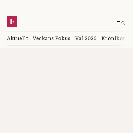
Aktuellt
Veckans Fokus
Val 2026
Krönikor
K