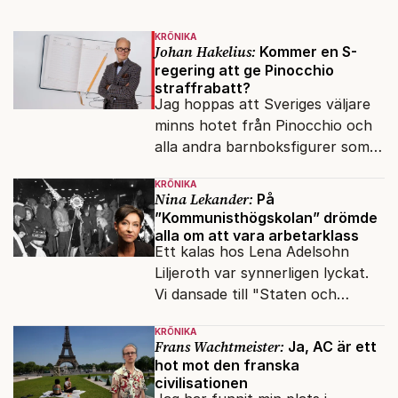
KRÖNIKA
Johan Hakelius:
Kommer en S-
regering att ge Pinocchio
straffrabatt?
Jag hoppas att Sveriges väljare
minns hotet från Pinocchio och
alla andra barnboksfigurer som
snart befrias från hämmande
KRÖNIKA
upphovsrätt.
Nina Lekander:
På
”Kommunisthögskolan” drömde
alla om att vara arbetarklass
Ett kalas hos Lena Adelsohn
Liljeroth var synnerligen lyckat.
Vi dansade till "Staten och
kapitalet", Ebba Gröns version.
KRÖNIKA
Frans Wachtmeister:
Ja, AC är ett
hot mot den franska
civilisationen