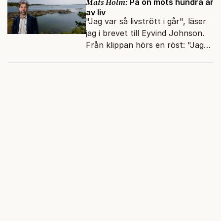
Mats Holm:
På ön möts hundra år
av liv
"Jag var så livstrött i går", läser
jag i brevet till Eyvind Johnson.
Från klippan hörs en röst: "Jag
har gjort valkompassen. Har du?"