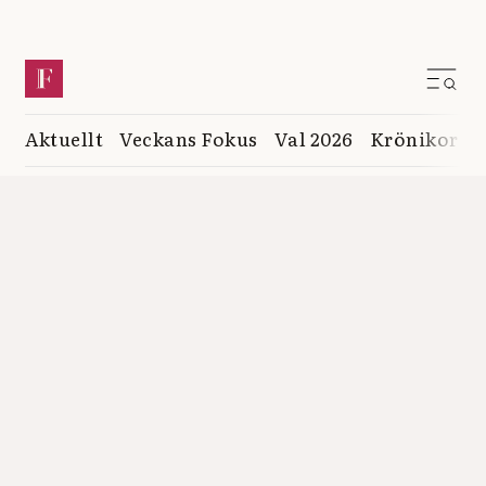
Aktuellt
Veckans Fokus
Val 2026
Krönikor
K