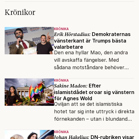
Krönikor
KRÖNIKA
Erik Hörstadius:
Demokraternas
vänsterkant är Trumps bästa
valarbetare
Den ena hyllar Mao, den andra
vill avskaffa fängelser. Med
sådana motståndare behöver
presidenten knappt några
KRÖNIKA
vänner.
Sakine Madon:
Efter
islamistdådet oroar sig vänstern
för Agnes Wold
Oviljan att se det islamistiska
hotet tar sig inte uttryck i direkta
förnekanden – utan i blundandet
och den återkommande
KRÖNIKA
fokusförflyttningen.
Johan Hakelius:
DN-rubriken visar