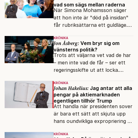
vad som sägs mellan raderna
När Simona Mohamsson säger
att hon inte är "död på insidan"
får rubriksättarna ett guldläge.
Med små signaler blinkar man i
KRÖNIKA
moraliskt samförstånd till
Jon Åsberg:
Vem bryr sig om
läsarna.
vänsterns politik?
Trots att väljarna vet vad de har
– men inte vad de får – ser ett
regeringsskifte ut att locka.
Varför?
KRÖNIKA
Johan Hakelius:
Jag antar att alla
pengar på aktiemarknaden
egentligen tillhör Trump
Att handla när presidenten sover
är bara ett sätt att skjuta upp
hans oundvikliga expropriering av
alla finansiella resurser.
KRÖNIKA