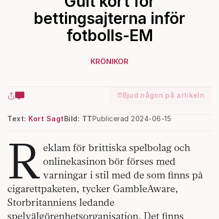
Gult kort för
bettingsajterna inför
fotbolls-EM
KRÖNIKOR
Bjud någon på artikeln
Text:
Kort Sagt
Bild: TT
Publicerad 2024-06-15
R
eklam för brittiska spelbolag och
onlinekasinon bör förses med
varningar i stil med de som finns på
cigarettpaketen, tycker GambleAware,
Storbritanniens ledande
spelvälgörenhetsorganisation. Det finns