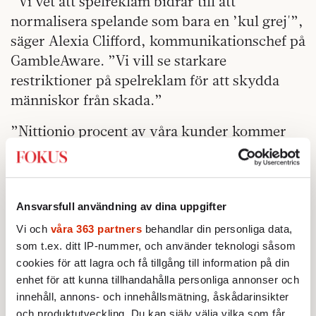
”Vi vet att spelreklam bidrar till att
normalisera spelande som bara en ’kul grej'”,
säger Alexia Clifford, kommunikationschef på
GambleAware. ”Vi vill se starkare
restriktioner på spelreklam för att skydda
människor från skada.”
”Nittionio procent av våra kunder kommer
att förlora”, medgav för en tid sedan Kenny
Alexander före detta chef för Ladbrokes, det i
särklass största onlinespelbolaget i världen.
Ansvarsfull användning av dina uppgifter
Vi och
våra 363 partners
behandlar din personliga data,
som t.ex. ditt IP-nummer, och använder teknologi såsom
cookies för att lagra och få tillgång till information på din
enhet för att kunna tillhandahålla personliga annonser och
innehåll, annons- och innehållsmätning, åskådarinsikter
och produktutveckling. Du kan själv välja vilka som får