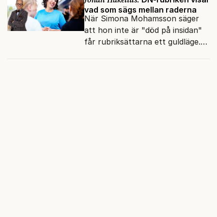
vad som sägs mellan raderna
När Simona Mohamsson säger
att hon inte är "död på insidan"
får rubriksättarna ett guldläge.
Med små signaler blinkar man i
moraliskt samförstånd till
läsarna.