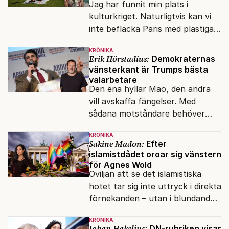
Jag har funnit min plats i
kulturkriget. Naturligtvis kan vi
inte befläcka Paris med plastiga
klossar från Panasonic.
KRÖNIKA
Erik Hörstadius:
Demokraternas
vänsterkant är Trumps bästa
valarbetare
Den ena hyllar Mao, den andra
vill avskaffa fängelser. Med
sådana motståndare behöver
presidenten knappt några
KRÖNIKA
vänner.
Sakine Madon:
Efter
islamistdådet oroar sig vänstern
för Agnes Wold
Oviljan att se det islamistiska
hotet tar sig inte uttryck i direkta
förnekanden – utan i blundandet
och den återkommande
KRÖNIKA
fokusförflyttningen.
Johan Hakelius:
DN-rubriken visar