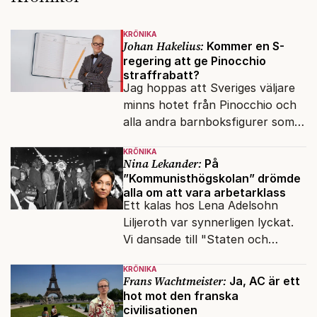
KRÖNIKA
Johan Hakelius:
Kommer en S-
regering att ge Pinocchio
straffrabatt?
Jag hoppas att Sveriges väljare
minns hotet från Pinocchio och
alla andra barnboksfigurer som
snart befrias från hämmande
KRÖNIKA
upphovsrätt.
Nina Lekander:
På
”Kommunisthögskolan” drömde
alla om att vara arbetarklass
Ett kalas hos Lena Adelsohn
Liljeroth var synnerligen lyckat.
Vi dansade till "Staten och
kapitalet", Ebba Gröns version.
KRÖNIKA
Frans Wachtmeister:
Ja, AC är ett
hot mot den franska
civilisationen