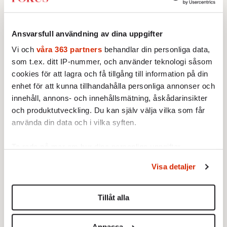
partiledardebatt, var.
Att någonstans sätta punkt är klokt. Men att
Ansvarsfull användning av dina uppgifter
göra det på det här sättet, genom att långt i
Vi och
våra 363 partners
behandlar din personliga data,
förväg påskina att Palmemordet nu är ”löst”
som t.ex. ditt IP-nummer, och använder teknologi såsom
och att ha så hög svansföring att den
cookies för att lagra och få tillgång till information på din
naturliga slutsatsen är att det måste ha
enhet för att kunna tillhandahålla personliga annonser och
tillkommit något nytt och betydande – DNA,
innehåll, annons- och innehållsmätning, åskådarinsikter
ett vapen, ett solklart motiv – och sedan
och produktutveckling. Du kan själv välja vilka som får
komma med …
använda din data och i vilka syften.
Egentligen ingenting. En indiciekedja.
Ta reda på mer om hur dina personliga uppgifter
Uppenbara och stora luckor. En övertygelse,
behandlas och ställ in dina preferenser i
detaljsektionen
.
Visa detaljer
Du kan ändra eller dra tillbaka ditt samtycke när som
helt enkelt.
helst från cookie-förklaringen.
Kanske Har Krister Petersson svårt att
Tillåt alla
Vi använder enhetsidentifierare för att anpassa innehållet
förmedla det han kommit fram till på ett
och annonserna till användarna, tillhandahålla funktioner
övertygande sätt. Kanske kommer det att
Anpassa