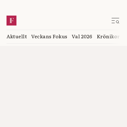
Aktuellt
Veckans Fokus
Val 2026
Krönikor
K