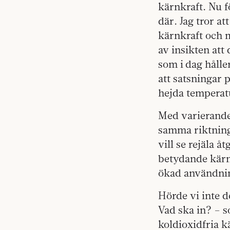
kärnkraft. Nu f
där. Jag tror a
kärnkraft och m
av insikten att 
som i dag håller
att satsningar 
hejda temperat
Med varierande 
samma riktning
vill se rejäla å
betydande kärn
ökad användnin
Hörde vi inte 
Vad ska in? – s
koldioxidfria 