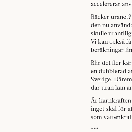
accelererar an
Räcker uranet? 
den nu använda
skulle urantill
Vi kan också f
beräkningar fi
Blir det fler k
en dubblerad a
Sverige. Däremo
där uran kan an
Är kärnkraften 
inget skäl för a
som vattenkraf
***