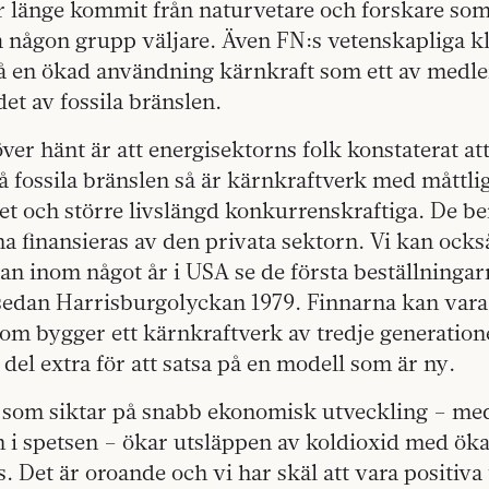
r länge kommit från naturvetare och forskare som
la någon grupp väljare. Även FN:s vetenskapliga 
å en ökad användning kärnkraft som ett av medlen
t av fossila bränslen.
er hänt är att energisektorns folk konstaterat at
 fossila bränslen så är kärnkraftverk med måttli
tet och större livslängd konkurrenskraftiga. De b
 finansieras av den privata sektorn. Vi kan ocks
dan inom något år i USA se de första beställninga
edan Harrisburgolyckan 1979. Finnarna kan vara s
som bygger ett kärnkraftverk av tredje generatio
 del extra för att satsa på en modell som är ny.
 som siktar på snabb ekonomisk utveckling – me
n i spetsen – ökar utsläppen av koldioxid med ö
s. Det är oroande och vi har skäl att vara positiva 