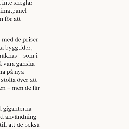
 inte sneglar
klimatpanel
 för att
t med de priser
ga byggtider,
eräknas – som i
å vara ganska
rna på nya
tolta över att
nen – men de får
d giganterna
kad användning
till att de också