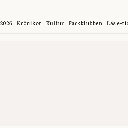
 2026
Krönikor
Kultur
Fackklubben
Läs e-t