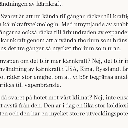
vändningen av kärnkraft.
Svaret är att nu kända tillgångar räcker till kraft
 kärnkraftsteknologin. Med utnyttjande av snabb
gångarna också räcka till århundraden av expande
å kärnkraft genom att använda thorium som bränsl
nns det tre gånger så mycket thorium som uran.
ärnvapen om det blir mer kärnkraft? Nej, det blir
nvändning av kärnkraft i USA, Kina, Ryssland, Ja
t råder stor enighet om att vi bör begränsa anta
rikas till vapenbränsle.
då svaret på hotet mot vårt klimat? Nej, inte en
tt avstå från den. Den är i dag en lika stor koldiox
ten och den har en mycket större utvecklingspote