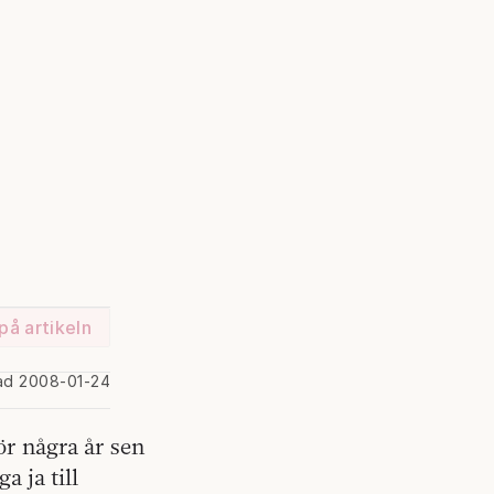
g
på artikeln
ad 2008-01-24
ör några år sen
a ja till