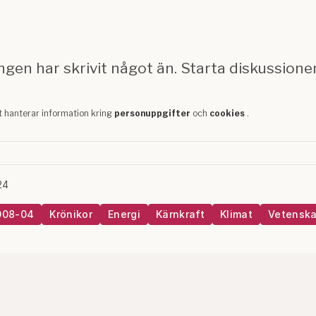
24
008-04
Krönikor
Energi
Kärnkraft
Klimat
Vetensk