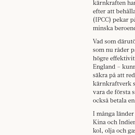
kärnkraften ha
efter att behål
(IPCC) pekar p
minska beroende
Vad som därutöv
som nu råder på
högre effektivi
England – kunna
säkra på att re
kärnkraftverk s
vara de första 
också betala en
I många länder
Kina och Indie
kol, olja och ga