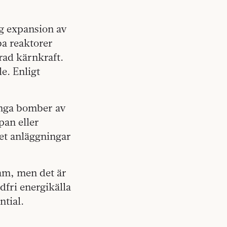
ig expansion av
a reaktorer
rad kärnkraft.
e. Enligt
 inga bomber av
pan eller
let anläggningar
sam, men det är
idfri energikälla
ntial.