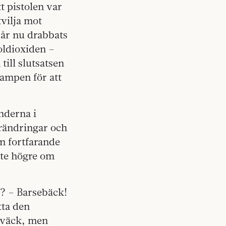
t pistolen var
tvilja mot
s år nu drabbats
koldioxiden –
till slutsatsen
kampen för att
nderna i
örändringar och
en fortfarande
ite högre om
k? – Barsebäck!
tta den
m väck, men