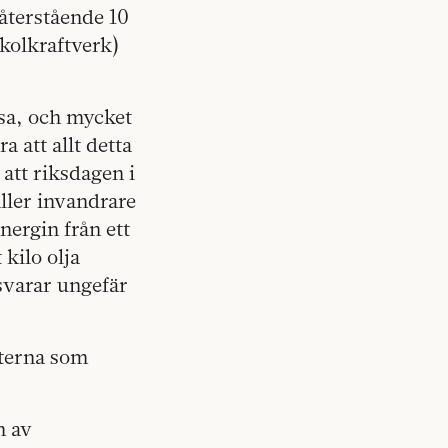
återstående 10
kolkraftverk)
ssa, och mycket
a att allt detta
 att riksdagen i
ller invandrare
nergin från ett
kilo olja
svarar ungefär
afterna som
n av