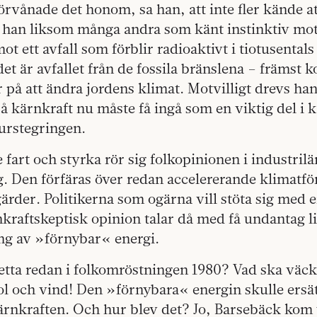
örvånade det honom, sa han, att inte fler kände at
tt han liksom många andra som känt instinktiv mo
ot ett avfall som förblir radioaktivt i tiotusental
det är avfallet från de fossila bränslena – främst 
 på att ändra jordens klimat. Motvilligt drevs han 
på kärnkraft nu måste få ingå som en viktig del i 
urstegringen.
fart och styrka rör sig folkopinionen i industrilä
. Den förfäras över redan accelererande klimatf
tgärder. Politikerna som ogärna vill stöta sig med 
kraftskeptisk opinion talar då med få undantag l
g av »förnybar« energi.
detta redan i folkomröstningen 1980? Vad ska väc
ol och vind! Den »förnybara« energin skulle ersä
kärnkraften. Och hur blev det? Jo, Barsebäck ko