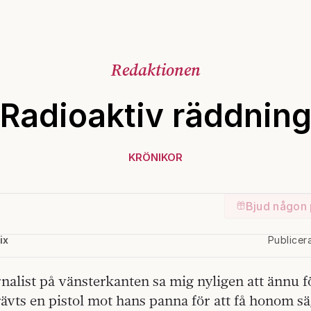
Redaktionen
Radioaktiv räddnin
KRÖNIKOR
Bjud någon 
ix
Publicer
nalist på vänsterkanten sa mig nyligen att ännu f
rävts en pistol mot hans panna för att få honom säg