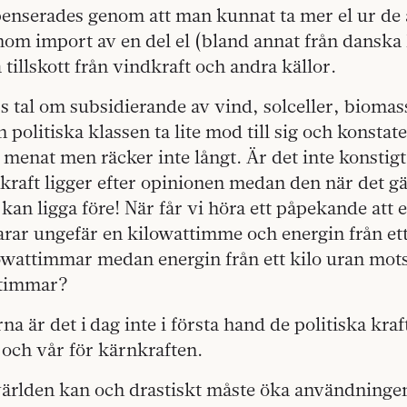
penserades genom att man kunnat ta mer el ur de 
om import av en del el (bland annat från danska 
illskott från vindkraft och andra källor.
s tal om subsidierande av vind, solceller, bioma
politiska klassen ta lite mod till sig och konstater
l menat men räcker inte långt. Är det inte konstigt
raft ligger efter opinionen medan den när det gä
kan ligga före! När får vi höra ett påpekande att e
rar ungefär en kilowattimme och energin från ett 
lowattimmar medan energin från ett kilo uran mot
ttimmar?
rna är det i dag inte i första hand de politiska kr
och vår för kärnkraften.
världen kan och drastiskt måste öka användninge