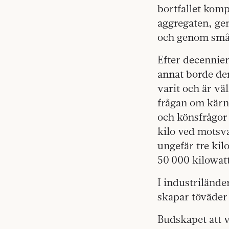
bortfallet kom
aggregaten, gen
och genom små t
Efter decennier
annat borde den 
varit och är vä
frågan om kärnk
och könsfrågor 
kilo ved motsva
ungefär tre ki
50 000 kilowa
I industrilände
skapar töväder 
Budskapet att 