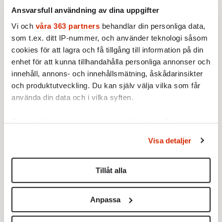
Ansvarsfull användning av dina uppgifter
ja nästan fredligt till. Vi talar ibland om olika
bakslag mot kvinnokampens mål, men enligt
Vi och
våra 363 partners
behandlar din personliga data,
som t.ex. ditt IP-nummer, och använder teknologi såsom
The Economist har männen i stort fogat sig.
cookies för att lagra och få tillgång till information på din
Nio av tio unga amerikaner (!) anser inte att
enhet för att kunna tillhandahålla personliga annonser och
det är så fruktansvärt om deras fruar skulle
innehåll, annons- och innehållsmätning, åskådarinsikter
tjäna mera än de själva. Allt fler unga män vill
och produktutveckling. Du kan själv välja vilka som får
dra barnvagnen lite längre än den
använda din data och i vilka syften.
föräldraledighet de faktiskt tar ut.
Ta reda på mer om hur dina personliga uppgifter
Så tänk på det nästa gång någon försöker lura
behandlas och ställ in dina preferenser i
detaljsektionen
.
Visa detaljer
i dig att »jämställdheten har gått för långt«.
Du kan ändra eller dra tillbaka ditt samtycke när som
helst från cookie-förklaringen.
Den har bara börjat. För vi är mitt i den
Tillåt alla
fredliga revolutionen, som började på det
Vi använder enhetsidentifierare för att anpassa innehållet
oskuldsfulla, fördomsfulla, men
och annonserna till användarna, tillhandahålla funktioner
framtidsoptimistiska sextiotalet.
Anpassa
för sociala medier och analysera vår trafik. Vi
vidarebefordrar även sådana identifierare och annan