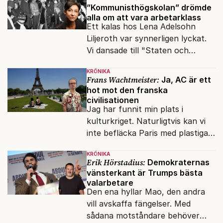
”Kommunisthögskolan” drömde
alla om att vara arbetarklass
Ett kalas hos Lena Adelsohn
Liljeroth var synnerligen lyckat.
Vi dansade till "Staten och
kapitalet", Ebba Gröns version.
KRÖNIKA
Frans Wachtmeister:
Ja, AC är ett
hot mot den franska
civilisationen
Jag har funnit min plats i
kulturkriget. Naturligtvis kan vi
inte befläcka Paris med plastiga
klossar från Panasonic.
KRÖNIKA
Erik Hörstadius:
Demokraternas
vänsterkant är Trumps bästa
valarbetare
Den ena hyllar Mao, den andra
vill avskaffa fängelser. Med
sådana motståndare behöver