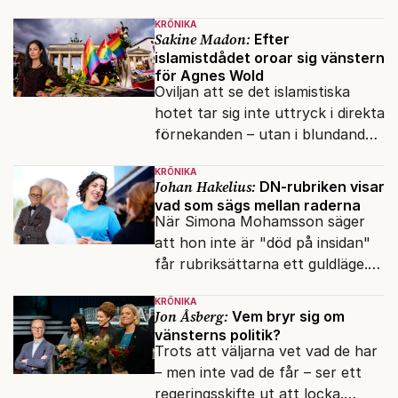
presidenten knappt några
KRÖNIKA
vänner.
Sakine Madon:
Efter
islamistdådet oroar sig vänstern
för Agnes Wold
Oviljan att se det islamistiska
hotet tar sig inte uttryck i direkta
förnekanden – utan i blundandet
och den återkommande
KRÖNIKA
fokusförflyttningen.
Johan Hakelius:
DN-rubriken visar
vad som sägs mellan raderna
När Simona Mohamsson säger
att hon inte är "död på insidan"
får rubriksättarna ett guldläge.
Med små signaler blinkar man i
KRÖNIKA
moraliskt samförstånd till
Jon Åsberg:
Vem bryr sig om
läsarna.
vänsterns politik?
Trots att väljarna vet vad de har
– men inte vad de får – ser ett
regeringsskifte ut att locka.