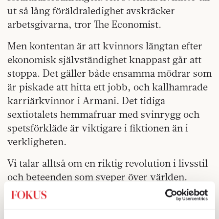
ut så lång föräldraledighet avskräcker
arbetsgivarna, tror The Economist.
Men kontentan är att kvinnors längtan efter
ekonomisk självständighet knappast går att
stoppa. Det gäller både ensamma mödrar som
är piskade att hitta ett jobb, och kallhamrade
karriärkvinnor i Armani. Det tidiga
sextiotalets hemmafruar med svinrygg och
spetsförkläde är viktigare i fiktionen än i
verkligheten.
Vi talar alltså om en riktig revolution i livsstil
och beteenden som sveper över världen.
Något har hänt, konstaterar vi genom att titta
på »Mad Men«. Och det allra märkligaste är
att revolutionen gått så förhållandevis lugnt,