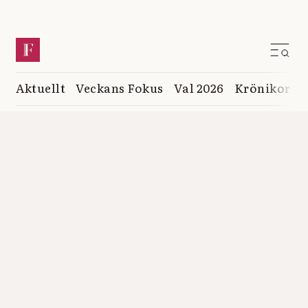
Aktuellt
Veckans Fokus
Val 2026
Krönikor
K