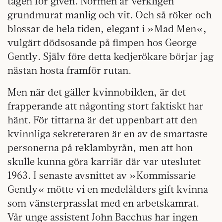
tagen för given. Normen är verkligen
grundmurat manlig och vit. Och så röker och
blossar de hela tiden, elegant i »Mad Men«,
vulgärt dödsosande på fimpen hos George
Gently. Själv före detta kedjerökare börjar jag
nästan hosta framför rutan.
Men när det gäller kvinnobilden, är det
frapperande att någonting stort faktiskt har
hänt. För tittarna är det uppenbart att den
kvinnliga sekreteraren är en av de smartaste
personerna på reklambyrån, men att hon
skulle kunna göra karriär där var uteslutet
1963. I senaste avsnittet av »Kommissarie
Gently« mötte vi en medelålders gift kvinna
som vänsterprasslat med en arbetskamrat.
Vår unge assistent John Bacchus har ingen