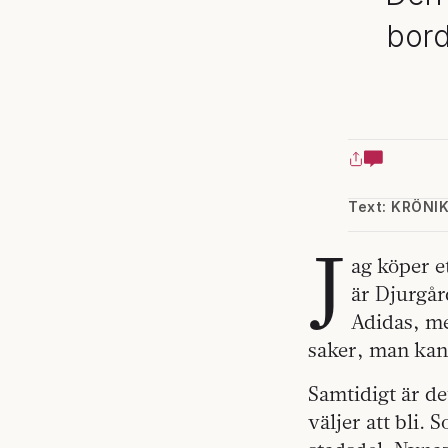
bord
Text: KRÖNI
J
ag köper e
är Djurgår
Adidas, me
saker, man kan 
Samtidigt är det
väljer att bli. 