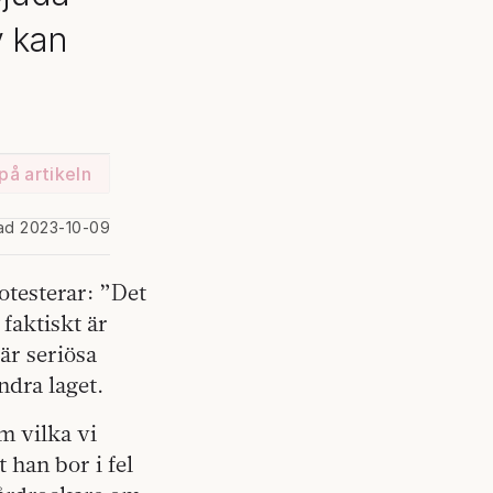
v kan
på artikeln
rad 2023-10-09
otesterar: ”Det
faktiskt är
är seriösa
ndra laget.
am vilka vi
t han bor i fel