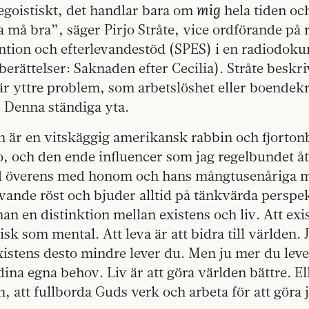
mig
egoistiskt, det handlar bara om
hela tiden oc
a må bra”, säger Pirjo Stråte, vice ordförande på
ention och efterlevandestöd (SPES) i en radiodok
rättelser: Saknaden efter Cecilia). Stråte beskri
när yttre problem, som arbetslöshet eller boendekri
. Denna ständiga yta.
 är en vitskäggig amerikansk rabbin och fjorton
o, och den ende influencer som jag regelbundet å
ltid överens med honom och hans mångtusenåriga
vande röst och bjuder alltid på tänkvärda perspek
an en distinktion mellan existens och liv. Att exis
sisk som mental. Att leva är att bidra till världen.
xistens desto mindre lever du. Men ju mer du leve
dina egna behov. Liv är att göra världen bättre. Ell
 att fullborda Guds verk och arbeta för att göra j