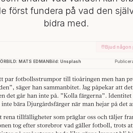
e först fundera på vad den själ
bidra med.
Bjud någon 
KÖRBILD: MATS EDMAN
Bild: Unsplash
Publice
tt par fotbollsstrumpor till tioåringen men han pr
den”, säger han sammanbitet. Jag påpekar att det 
n det går han inte på. ”Kolla färgerna”. Identitet 
inte bära Djurgårdsfärger när man hejar på det a
 rena tillfälligheter som präglar oss och täljer fr
Sonen tog efter storebror vad gäller fotboll, trots at