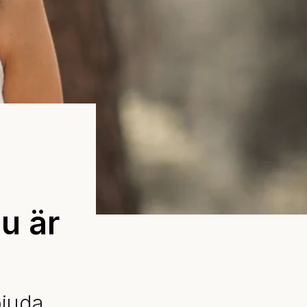
u är
bjuda