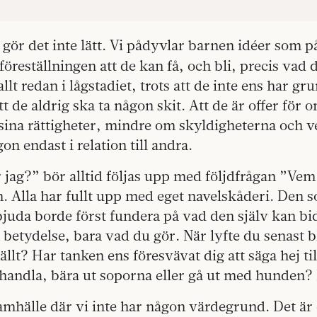
gör det inte lätt. Vi pådyvlar barnen idéer som p
öreställningen att de kan få, och bli, precis vad d
allt redan i lågstadiet, trots att de inte ens har g
tt de aldrig ska ta någon skit. Att de är offer för
sina rättigheter, mindre om skyldigheterna och ve
on endast i relation till andra.
jag?” bör alltid följas upp med följdfrågan ”Vem
n. Alla har fullt upp med eget navelskåderi. Den
bjuda borde först fundera på vad den själv kan b
 betydelse, bara vad du gör. När lyfte du senast 
ällt? Har tanken ens föresvävat dig att säga hej ti
 handla, bära ut soporna eller gå ut med hunden? 
 samhälle där vi inte har någon värdegrund. Det är