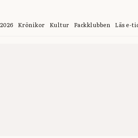
 2026
Krönikor
Kultur
Fackklubben
Läs e-t