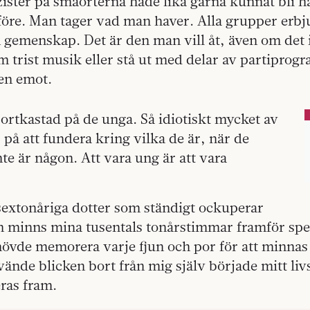
zister på småorterna hade lika gärna kunnat bli 
öre. Man tager vad man haver. Alla grupper erbj
h gemenskap. Det är den man vill åt, även om det 
m trist musik eller stå ut med delar av partiprog
 en emot.
rtkastad på de unga. Så idiotiskt mycket av
s på att fundera kring vilka de är, när de
nte är någon. Att vara ung är att vara
sextonåriga dotter som ständigt ockuperar
minns mina tusentals tonårstimmar framför spe
övde memorera varje fjun och por för att minnas
 vände blicken bort från mig själv började mitt li
ras fram.