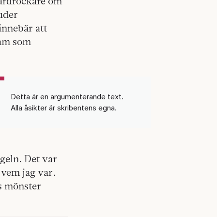
hårdrockare om
uder
innebär att
ram som
Detta är en argumenterande text.
Alla åsikter är skribentens egna.
geln. Det var
 vem jag var.
vs mönster