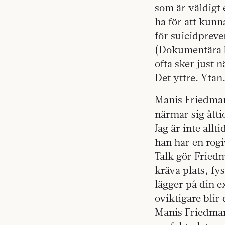
som är väldigt 
ha för att kunn
för suicidprev
(Dokumentära be
ofta sker just 
Det yttre. Ytan
Manis Friedman
närmar sig åtti
Jag är inte al
han har en rogi
Talk gör Friedm
kräva plats, fy
lägger på din e
oviktigare blir 
Manis Friedman,