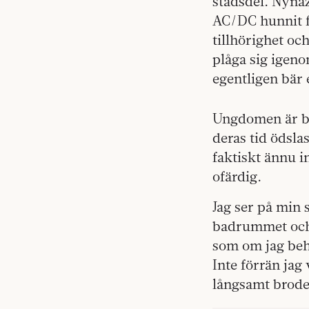
stadsdel. Nyna
AC/DC hunnit f
tillhörighet oc
plåga sig igeno
egentligen bär
Ungdomen är bo
deras tid ödsla
faktiskt ännu i
ofärdig.
Jag ser på min 
badrummet och 
som om jag beh
Inte förrän jag
långsamt brode