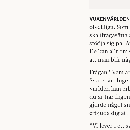
VUXENVÄRLDEN
olyckliga. Som f
ska ifrågasätta 
stödja sig på. A
De kan allt om 
att man blir någ
Frågan ”Vem är 
Svaret är: Inge
världen kan er
du är har ingen
gjorde något sn
erbjuda dig att
”Vi lever i ett