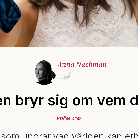
Anna Nachman
en bryr sig om vem d
KRÖNIKOR
som undrar vad världen kan er