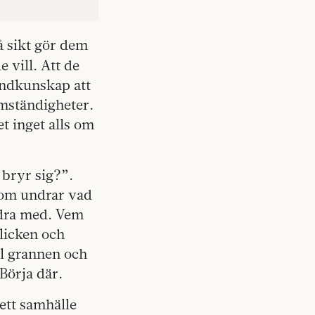
å sikt gör dem
e vill. Att de
rundkunskap att
 omständigheter.
t inget alls om
 bryr sig?”.
 som undrar vad
idra med. Vem
blicken och
ll grannen och
Börja där.
 ett samhälle