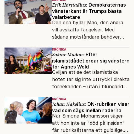
Erik Hörstadius:
Demokraternas
vänsterkant är Trumps bästa
valarbetare
Den ena hyllar Mao, den andra
vill avskaffa fängelser. Med
sådana motståndare behöver
presidenten knappt några
KRÖNIKA
vänner.
Sakine Madon:
Efter
islamistdådet oroar sig vänstern
för Agnes Wold
Oviljan att se det islamistiska
hotet tar sig inte uttryck i direkta
förnekanden – utan i blundandet
och den återkommande
KRÖNIKA
fokusförflyttningen.
Johan Hakelius:
DN-rubriken visar
vad som sägs mellan raderna
När Simona Mohamsson säger
att hon inte är "död på insidan"
får rubriksättarna ett guldläge.