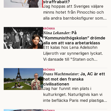
straffrabatt?
Jag hoppas att Sveriges väljare
minns hotet från Pinocchio och
alla andra barnboksfigurer som
snart befrias från hämmande
KRÖNIKA
upphovsrätt.
Nina Lekander:
På
”Kommunisthögskolan” drömde
alla om att vara arbetarklass
Ett kalas hos Lena Adelsohn
Liljeroth var synnerligen lyckat.
Vi dansade till "Staten och
kapitalet", Ebba Gröns version.
KRÖNIKA
Frans Wachtmeister:
Ja, AC är ett
hot mot den franska
civilisationen
Jag har funnit min plats i
kulturkriget. Naturligtvis kan vi
inte befläcka Paris med plastiga
klossar från Panasonic.
KRÖNIKA