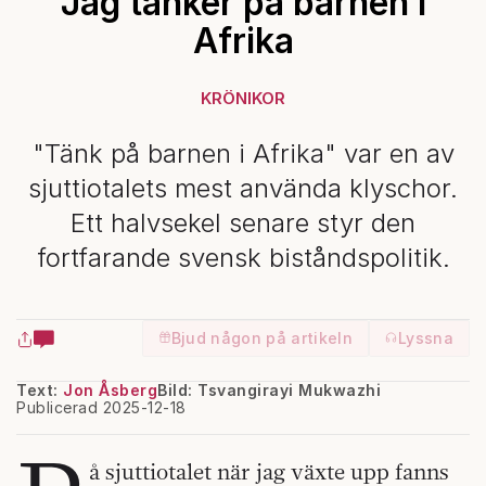
Jag tänker på barnen i
Afrika
KRÖNIKOR
"Tänk på barnen i Afrika" var en av
sjuttiotalets mest använda klyschor.
Ett halvsekel senare styr den
fortfarande svensk biståndspolitik.
Bjud någon på artikeln
Lyssna
Text:
Jon Åsberg
Bild: Tsvangirayi Mukwazhi
Publicerad 2025-12-18
å sjuttiotalet när jag växte upp fanns