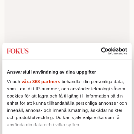
Ansvarsfull användning av dina uppgifter
Vi och
våra 363 partners
behandlar din personliga data,
som t.ex. ditt IP-nummer, och använder teknologi såsom
cookies för att lagra och få tillgång till information på din
Fast som Bengt G Nilsson
skrev i Fokus
enhet för att kunna tillhandahålla personliga annonser och
nyligen
så ledde de 66 miljarder som Sverige
innehåll, annons- och innehållsmätning, åskådarinsikter
skänkte till Tanzania mellan åren 1963 och
och produktutveckling. Du kan själv välja vilka som får
minskade
2012 till att landets tillväxt
, inte
använda din data och i vilka syften.
ökade. Så ambassadören behöver inte vara så