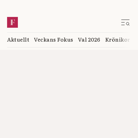
Aktuellt
Veckans Fokus
Val 2026
Krönikor
K