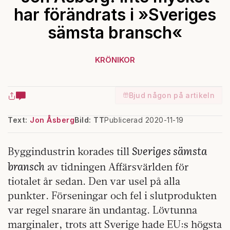
har förändrats i »Sveriges
sämsta bransch«
KRÖNIKOR
Bjud någon på artikeln
Text:
Jon Åsberg
Bild: TT
Publicerad 2020-11-19
Sveriges sämsta
Byggindustrin korades till
bransch
av tidningen Affärsvärlden för
tiotalet år sedan. Den var usel på alla
punkter. Förseningar och fel i slutprodukten
var regel snarare än undantag. Lövtunna
marginaler, trots att Sverige hade EU:s högsta