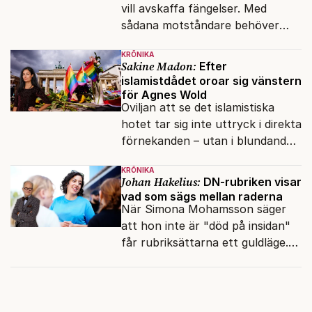
vill avskaffa fängelser. Med
sådana motståndare behöver
presidenten knappt några
KRÖNIKA
vänner.
Sakine Madon:
Efter
islamistdådet oroar sig vänstern
för Agnes Wold
Oviljan att se det islamistiska
hotet tar sig inte uttryck i direkta
förnekanden – utan i blundandet
och den återkommande
KRÖNIKA
fokusförflyttningen.
Johan Hakelius:
DN-rubriken visar
vad som sägs mellan raderna
När Simona Mohamsson säger
att hon inte är "död på insidan"
får rubriksättarna ett guldläge.
Med små signaler blinkar man i
moraliskt samförstånd till
läsarna.