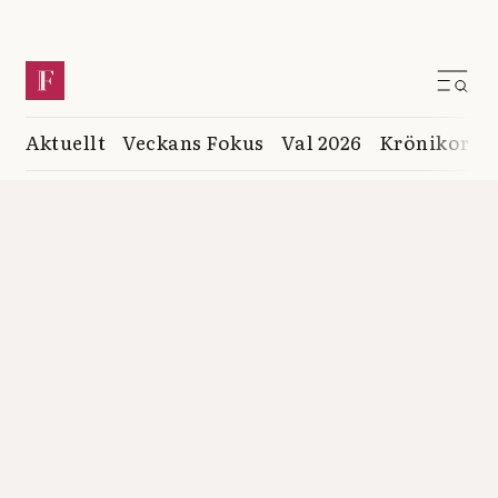
Aktuellt
Veckans Fokus
Val 2026
Krönikor
K