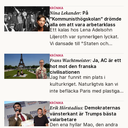
snart befrias från hämmande
KRÖNIKA
upphovsrätt.
Nina Lekander:
På
”Kommunisthögskolan” drömde
alla om att vara arbetarklass
Ett kalas hos Lena Adelsohn
Liljeroth var synnerligen lyckat.
Vi dansade till "Staten och
kapitalet", Ebba Gröns version.
KRÖNIKA
Frans Wachtmeister:
Ja, AC är ett
hot mot den franska
civilisationen
Jag har funnit min plats i
kulturkriget. Naturligtvis kan vi
inte befläcka Paris med plastiga
klossar från Panasonic.
KRÖNIKA
Erik Hörstadius:
Demokraternas
vänsterkant är Trumps bästa
valarbetare
Den ena hyllar Mao, den andra