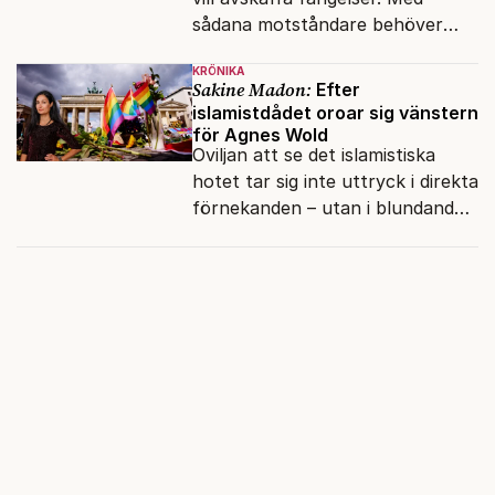
sådana motståndare behöver
presidenten knappt några
KRÖNIKA
vänner.
Sakine Madon:
Efter
islamistdådet oroar sig vänstern
för Agnes Wold
Oviljan att se det islamistiska
hotet tar sig inte uttryck i direkta
förnekanden – utan i blundandet
och den återkommande
fokusförflyttningen.