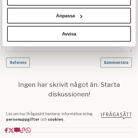
Vi använder enhetsidentifierare för att anpassa innehållet
och annonserna till användarna, tillhandahålla funktioner
Anpassa
för sociala medier och analysera vår trafik. Vi
vidarebefordrar även sådana identifierare och annan
information från din enhet till de sociala medier och
Avvisa
annons- och analysföretag som vi samarbetar med.
Dessa kan i sin tur kombinera informationen med annan
information som du har tillhandahållit eller som de har
samlat in när du har använt deras tjänster.
Om du vill läsa mer om hur vi hanterar personuppgifter
kan du göra det
här
.