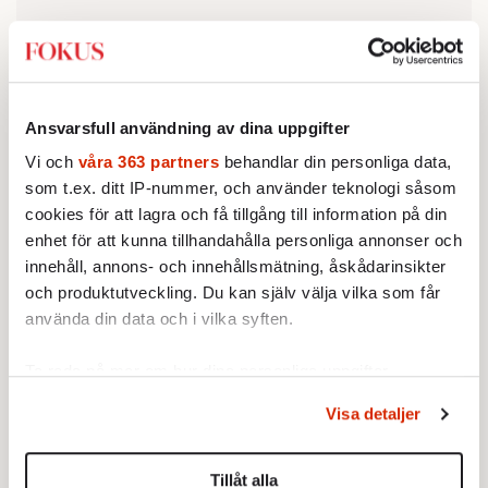
Ansvarsfull användning av dina uppgifter
Vi och
våra 363 partners
behandlar din personliga data,
som t.ex. ditt IP-nummer, och använder teknologi såsom
cookies för att lagra och få tillgång till information på din
enhet för att kunna tillhandahålla personliga annonser och
innehåll, annons- och innehållsmätning, åskådarinsikter
och produktutveckling. Du kan själv välja vilka som får
Läs även:
Elon Musk är ägd
använda din data och i vilka syften.
Läs även:
Varsågod för festen, Ulf!
Ta reda på mer om hur dina personliga uppgifter
behandlas och ställ in dina preferenser i
detaljsektionen
.
Visa detaljer
Du kan ändra eller dra tillbaka ditt samtycke när som
helst från cookie-förklaringen.
Tillåt alla