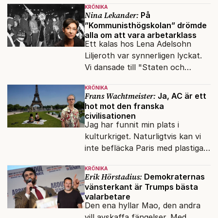
KRÖNIKA
upphovsrätt.
Nina Lekander:
På
”Kommunisthögskolan” drömde
alla om att vara arbetarklass
Ett kalas hos Lena Adelsohn
Liljeroth var synnerligen lyckat.
Vi dansade till "Staten och
kapitalet", Ebba Gröns version.
KRÖNIKA
Frans Wachtmeister:
Ja, AC är ett
hot mot den franska
civilisationen
Jag har funnit min plats i
kulturkriget. Naturligtvis kan vi
inte befläcka Paris med plastiga
klossar från Panasonic.
KRÖNIKA
Erik Hörstadius:
Demokraternas
vänsterkant är Trumps bästa
valarbetare
Den ena hyllar Mao, den andra
vill avskaffa fängelser. Med