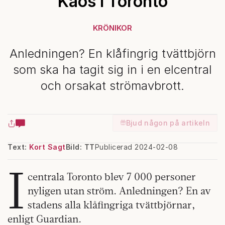
Kaos i Toronto
KRÖNIKOR
Anledningen? En klåfingrig tvättbjörn
som ska ha tagit sig in i en elcentral
och orsakat strömavbrott.
Bjud någon på artikeln
Text:
Kort Sagt
Bild: TT
Publicerad 2024-02-08
I
centrala Toronto blev 7 000 personer
nyligen utan ström. Anledningen? En av
stadens alla klåfingriga tvättbjörnar,
enligt Guardian.