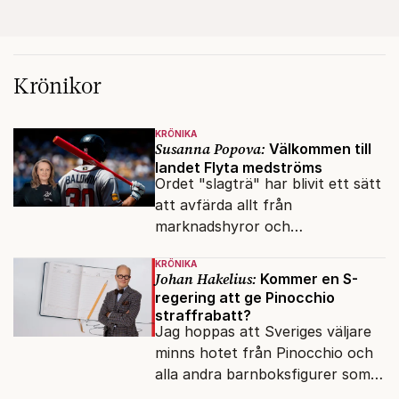
Krönikor
KRÖNIKA
Susanna Popova:
Välkommen till
landet Flyta medströms
Ordet "slagträ" har blivit ett sätt
att avfärda allt från
marknadshyror och
slöserikommissioner till frågor
KRÖNIKA
om antisemitism.
Johan Hakelius:
Kommer en S-
regering att ge Pinocchio
straffrabatt?
Jag hoppas att Sveriges väljare
minns hotet från Pinocchio och
alla andra barnboksfigurer som
snart befrias från hämmande