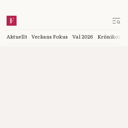
Aktuellt
Veckans Fokus
Val 2026
Krönikor
K