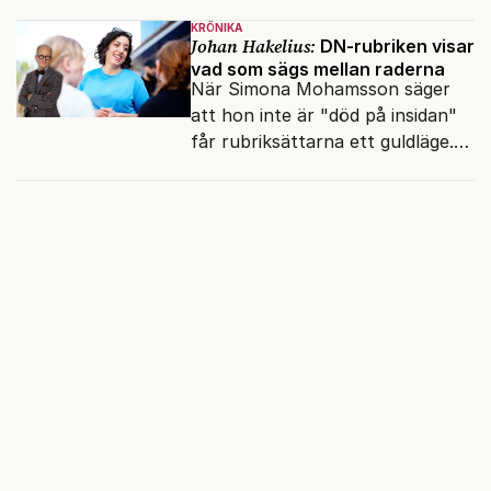
och den återkommande
KRÖNIKA
fokusförflyttningen.
Johan Hakelius:
DN-rubriken visar
vad som sägs mellan raderna
När Simona Mohamsson säger
att hon inte är "död på insidan"
får rubriksättarna ett guldläge.
Med små signaler blinkar man i
moraliskt samförstånd till
läsarna.