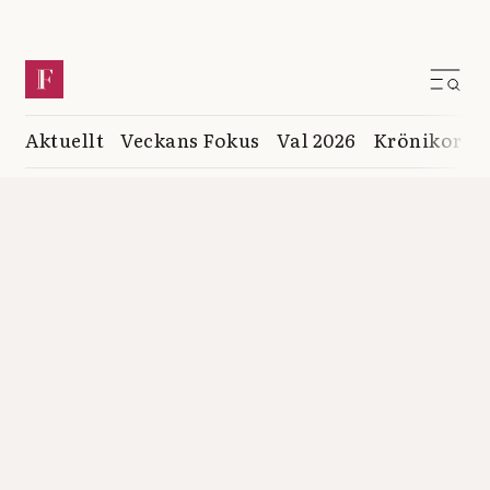
Aktuellt
Veckans Fokus
Val 2026
Krönikor
K