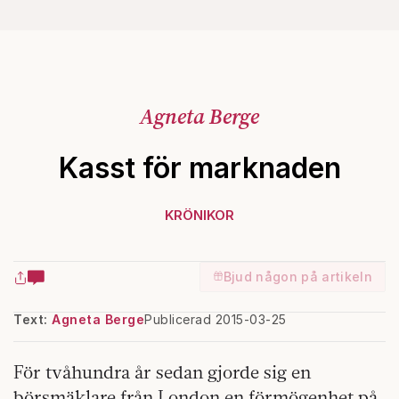
Agneta Berge
Kasst för marknaden
KRÖNIKOR
Bjud någon på artikeln
Text:
Agneta Berge
Publicerad 2015-03-25
För tvåhundra år sedan gjorde sig en
börsmäklare från London en förmögenhet på