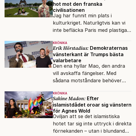
hot mot den franska
civilisationen
Jag har funnit min plats i
kulturkriget. Naturligtvis kan vi
inte befläcka Paris med plastiga
klossar från Panasonic.
KRÖNIKA
Erik Hörstadius:
Demokraternas
vänsterkant är Trumps bästa
valarbetare
Den ena hyllar Mao, den andra
vill avskaffa fängelser. Med
sådana motståndare behöver
presidenten knappt några
KRÖNIKA
vänner.
Sakine Madon:
Efter
islamistdådet oroar sig vänstern
för Agnes Wold
Oviljan att se det islamistiska
hotet tar sig inte uttryck i direkta
förnekanden – utan i blundandet