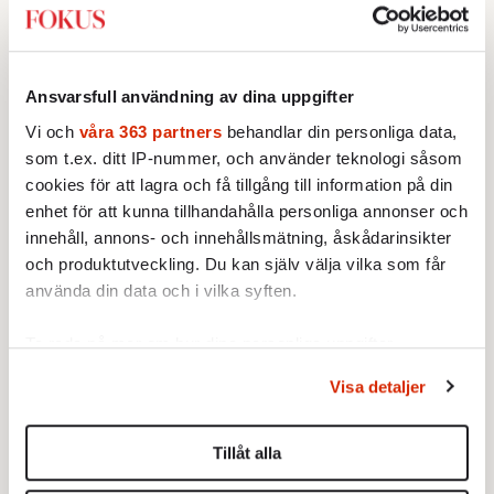
Times framför kritik. Och i USA konstaterar
det libertarianska forskningsinstitutet Cato
att »eventuella vinster med att ge
Ansvarsfull användning av dina uppgifter
multinationella företag en tredjepartsdomstol
Vi och
våra 363 partners
behandlar din personliga data,
kommer begravas under nya kostnader«.
som t.ex. ditt IP-nummer, och använder teknologi såsom
cookies för att lagra och få tillgång till information på din
Det är bara två år sedan konflikten om
enhet för att kunna tillhandahålla personliga annonser och
vinster i välfärden rasade på den
innehåll, annons- och innehållsmätning, åskådarinsikter
socialdemokratiska partikongressen på
och produktutveckling. Du kan själv välja vilka som får
Svenska Mässan i Göteborg. Utfallet? Att alla
använda din data och i vilka syften.
marknadsmisslyckanden inom välfärden inte
Ta reda på mer om hur dina personliga uppgifter
skulle fixas eftersom några storföretagares
behandlas och ställ in dina preferenser i
detaljsektionen
.
intressen också ansågs behöva skyddas.
Visa detaljer
Du kan ändra eller dra tillbaka ditt samtycke när som
helst från cookie-förklaringen.
Inom en bred vänster växer nu oron över det
Tillåt alla
nya handelsavtalet. Men var s-ledningen står
Vi använder enhetsidentifierare för att anpassa innehållet