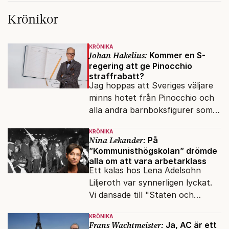
Krönikor
KRÖNIKA
Johan Hakelius:
Kommer en S-
regering att ge Pinocchio
straffrabatt?
Jag hoppas att Sveriges väljare
minns hotet från Pinocchio och
alla andra barnboksfigurer som
snart befrias från hämmande
KRÖNIKA
upphovsrätt.
Nina Lekander:
På
”Kommunisthögskolan” drömde
alla om att vara arbetarklass
Ett kalas hos Lena Adelsohn
Liljeroth var synnerligen lyckat.
Vi dansade till "Staten och
kapitalet", Ebba Gröns version.
KRÖNIKA
Frans Wachtmeister:
Ja, AC är ett