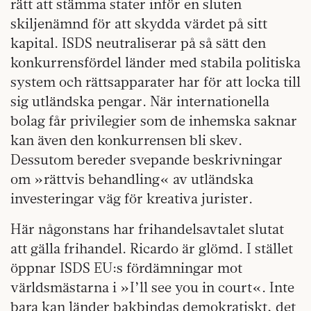
rätt att stämma stater inför en sluten
skiljenämnd för att skydda värdet på sitt
kapital. ISDS neutraliserar på så sätt den
konkurrensfördel länder med stabila politiska
system och rättsapparater har för att locka till
sig utländska pengar. När internationella
bolag får privilegier som de inhemska saknar
kan även den konkurrensen bli skev.
Dessutom bereder svepande beskrivningar
om »rättvis behandling« av utländska
investeringar väg för kreativa jurister.
Här någonstans har frihandelsavtalet slutat
att gälla frihandel. Ricardo är glömd. I stället
öppnar ISDS EU:s fördämningar mot
världsmästarna i »I’ll see you in court«. Inte
bara kan länder bakbindas demokratiskt, det