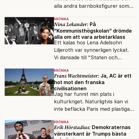
alla andra barnboksfigurer som
snart befrias från hämmande
KRÖNIKA
upphovsrätt.
Nina Lekander:
På
”Kommunisthögskolan” drömde
alla om att vara arbetarklass
Ett kalas hos Lena Adelsohn
Liljeroth var synnerligen lyckat.
Vi dansade till "Staten och
kapitalet", Ebba Gröns version.
KRÖNIKA
Frans Wachtmeister:
Ja, AC är ett
hot mot den franska
civilisationen
Jag har funnit min plats i
kulturkriget. Naturligtvis kan vi
inte befläcka Paris med plastiga
klossar från Panasonic.
KRÖNIKA
Erik Hörstadius:
Demokraternas
vänsterkant är Trumps bästa