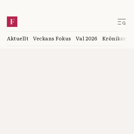
Aktuellt
Veckans Fokus
Val 2026
Krönikor
K