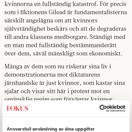
kvinnorna en fullständig katastrof. För precis
som i fiktionens Gilead är fundamentalisterna
särskilt angelägna om att kvinnors
självständighet beskärs och att de degraderas
till andra klassens medborgare. Ständigt med
en man med fullständig bestämmanderätt
över dem, såväl mänskligt som ekonomiskt.
Många av dem som nu riskerar sina liv i
demonstrationerna mot diktaturens
järnhandske är just kvinnor, som kastar sina
sjalar och visar sitt hår i protest mot en
omänsklig regim som förvägrar kvinnor
rätten till ett självständigt liv. Mahsa Amini
var en 22-årig iransk kvinna som fängslades
2022 för att slöjan inte bedömdes sitta korrekt
Ansvarsfull användning av dina uppgifter