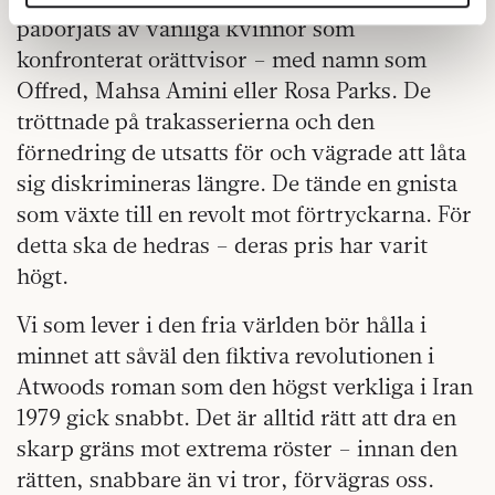
annons- och analysföretag som vi samarbetar med.
påbörjats av vanliga kvinnor som
Dessa kan i sin tur kombinera informationen med annan
konfronterat orättvisor – med namn som
information som du har tillhandahållit eller som de har
samlat in när du har använt deras tjänster.
Offred, Mahsa Amini eller Rosa Parks. De
Om du vill läsa mer om hur vi hanterar personuppgifter
tröttnade på trakasserierna och den
kan du göra det
här
.
förnedring de utsatts för och vägrade att låta
sig diskrimineras längre. De tände en gnista
som växte till en revolt mot förtryckarna. För
detta ska de hedras – deras pris har varit
högt.
Vi som lever i den fria världen bör hålla i
minnet att såväl den fiktiva revolutionen i
Atwoods roman som den högst verkliga i Iran
1979 gick snabbt. Det är alltid rätt att dra en
skarp gräns mot extrema röster – innan den
rätten, snabbare än vi tror, förvägras oss.