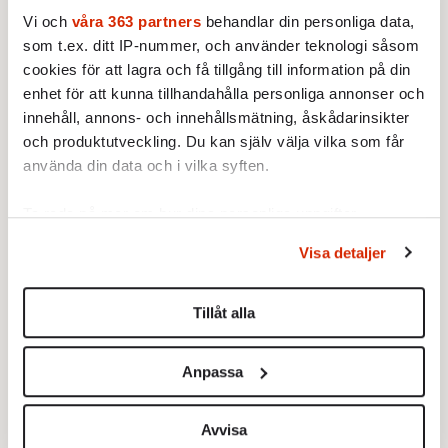
av moralpoliserna. Hon misshandlades så
Vi och
våra 363 partners
behandlar din personliga data,
svårt att hon avled. Kort därpå startade
som t.ex. ditt IP-nummer, och använder teknologi såsom
protesten ”Kvinna, liv, frihet”.
cookies för att lagra och få tillgång till information på din
enhet för att kunna tillhandahålla personliga annonser och
innehåll, annons- och innehållsmätning, åskådarinsikter
och produktutveckling. Du kan själv välja vilka som får
använda din data och i vilka syften.
Ta reda på mer om hur dina personliga uppgifter
behandlas och ställ in dina preferenser i
detaljsektionen
.
Visa detaljer
Du kan ändra eller dra tillbaka ditt samtycke när som
helst från cookie-förklaringen.
Tillåt alla
Vi använder enhetsidentifierare för att anpassa innehållet
och annonserna till användarna, tillhandahålla funktioner
Anpassa
för sociala medier och analysera vår trafik. Vi
vidarebefordrar även sådana identifierare och annan
information från din enhet till de sociala medier och
Avvisa
många förändringar
FAKTUM ÄR ATT