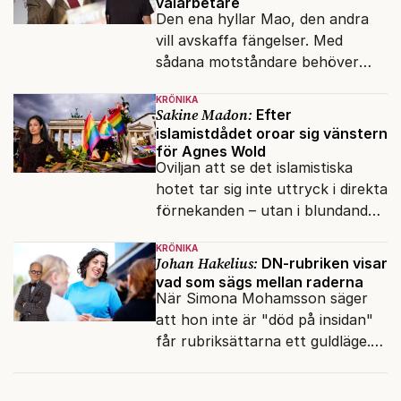
valarbetare
Den ena hyllar Mao, den andra
vill avskaffa fängelser. Med
sådana motståndare behöver
presidenten knappt några
KRÖNIKA
vänner.
Sakine Madon:
Efter
islamistdådet oroar sig vänstern
för Agnes Wold
Oviljan att se det islamistiska
hotet tar sig inte uttryck i direkta
förnekanden – utan i blundandet
och den återkommande
KRÖNIKA
fokusförflyttningen.
Johan Hakelius:
DN-rubriken visar
vad som sägs mellan raderna
När Simona Mohamsson säger
att hon inte är "död på insidan"
får rubriksättarna ett guldläge.
Med små signaler blinkar man i
moraliskt samförstånd till