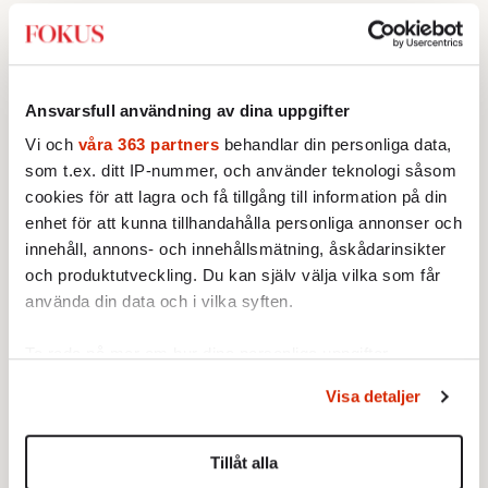
Simmons kunnat be barnen uttrycka i sin
musik. Allt det där hade kunnat bli
uppdaterad, brännande aktuell, nyskapande
popkultur.
Ansvarsfull användning av dina uppgifter
Vi och
våra 363 partners
behandlar din personliga data,
Rockskolan-läxan lyder som följer: Det
som t.ex. ditt IP-nummer, och använder teknologi såsom
konservativa spöket kan bära trasiga jeans
cookies för att lagra och få tillgång till information på din
och läder. Rockens hjärta kan klappa
enhet för att kunna tillhandahålla personliga annonser och
innanför en tudoriansk skoluniformskåpa.
innehåll, annons- och innehållsmätning, åskådarinsikter
Och, viktigast av allt, kreativitet kräver
och produktutveckling. Du kan själv välja vilka som får
använda din data och i vilka syften.
förnyelse. Så visst är serien en lektion i
modernitet. Men kanske inte riktigt som
Ta reda på mer om hur dina personliga uppgifter
producenterna tänkt sig det.
behandlas och ställ in dina preferenser i
detaljsektionen
.
Visa detaljer
Du kan ändra eller dra tillbaka ditt samtycke när som
helst från cookie-förklaringen.
Tillåt alla
Vi använder enhetsidentifierare för att anpassa innehållet