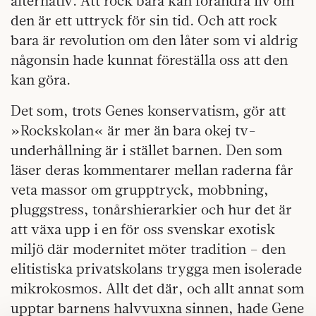
alternativ. Att rock bara kan förändra liv om
den är ett uttryck för sin tid. Och att rock
bara är revolution om den låter som vi aldrig
någonsin hade kunnat föreställa oss att den
kan göra.
Det som, trots Genes konservatism, gör att
»Rockskolan« är mer än bara okej tv-
underhållning är i stället barnen. Den som
läser deras kommentarer mellan raderna får
veta massor om grupptryck, mobbning,
pluggstress, tonårshierarkier och hur det är
att växa upp i en för oss svenskar exotisk
miljö där modernitet möter tradition – den
elitistiska privatskolans trygga men isolerade
mikrokosmos. Allt det där, och allt annat som
upptar barnens halvvuxna sinnen, hade Gene