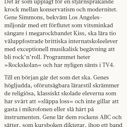
Det är som upplagt för en stjärnsprakande
krock mellan konservatism och modernitet.
Gene Simmons, bekväm Los Angeles-
miljonär med ett förflutet som vitsminkad
sångare i megarockbandet Kiss, ska lära tio
väluppfostrade brittiska internatskoleelever
med exceptionell musikalisk begåvning att
bli rock’n’roll. Programmet heter
»Rockskolan« och har nyligen sänts i TV4.
Till en början går det som det ska. Genes
högljudda, oförutsägbara lärarstil skrämmer
de religiösa, klassiskt skolade eleverna som
har svårt att »släppa loss« och inte gillar att
gasta i mikrofonen eller slå hårt på
instrumenten. Gene lär dem rockens ABC och
sätter, som kursboken dikterar, ihop ett band