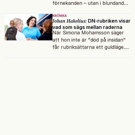
förnekanden – utan i blundandet
och den återkommande
KRÖNIKA
fokusförflyttningen.
Johan Hakelius:
DN-rubriken visar
vad som sägs mellan raderna
När Simona Mohamsson säger
att hon inte är "död på insidan"
får rubriksättarna ett guldläge.
Med små signaler blinkar man i
moraliskt samförstånd till
läsarna.