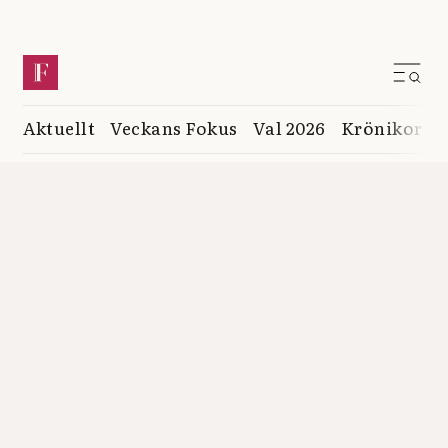
Aktuellt
Veckans Fokus
Val 2026
Krönikor
K