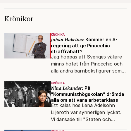
Krönikor
KRÖNIKA
Johan Hakelius:
Kommer en S-
regering att ge Pinocchio
straffrabatt?
Jag hoppas att Sveriges väljare
minns hotet från Pinocchio och
alla andra barnboksfigurer som
snart befrias från hämmande
KRÖNIKA
upphovsrätt.
Nina Lekander:
På
”Kommunisthögskolan” drömde
alla om att vara arbetarklass
Ett kalas hos Lena Adelsohn
Liljeroth var synnerligen lyckat.
Vi dansade till "Staten och
kapitalet", Ebba Gröns version.