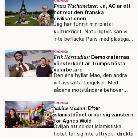
KRÖNIKA
Frans Wachtmeister:
Ja, AC är ett
hot mot den franska
civilisationen
Jag har funnit min plats i
kulturkriget. Naturligtvis kan vi
inte befläcka Paris med plastiga
klossar från Panasonic.
KRÖNIKA
Erik Hörstadius:
Demokraternas
vänsterkant är Trumps bästa
valarbetare
Den ena hyllar Mao, den andra
vill avskaffa fängelser. Med
sådana motståndare behöver
presidenten knappt några
KRÖNIKA
vänner.
Sakine Madon:
Efter
islamistdådet oroar sig vänstern
för Agnes Wold
Oviljan att se det islamistiska
hotet tar sig inte uttryck i direkta