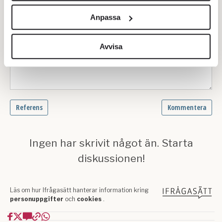
och annonserna till användarna, tillhandahålla funktioner
Anpassa
för sociala medier och analysera vår trafik. Vi
vidarebefordrar även sådana identifierare och annan
information från din enhet till de sociala medier och
Avvisa
annons- och analysföretag som vi samarbetar med.
Dessa kan i sin tur kombinera informationen med annan
information som du har tillhandahållit eller som de har
samlat in när du har använt deras tjänster.
Om du vill läsa mer om hur vi hanterar personuppgifter
kan du göra det
här
.