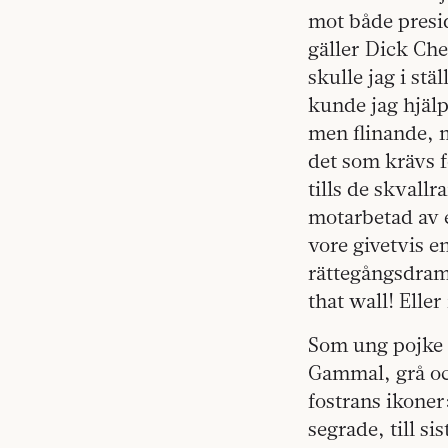
mot både presi
gäller Dick Ch
skulle jag i st
kunde jag hjäl
men flinande, m
det som krävs f
tills de skvallr
motarbetad av 
vore givetvis e
rättegångsdram
that wall! Eller
Som ung pojke l
Gammal, grå oc
fostrans ikone
segrade, till si