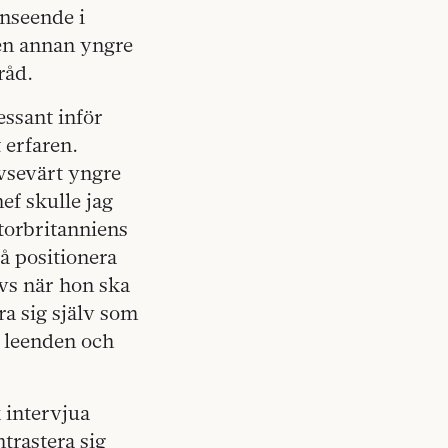
anseende i
en annan yngre
råd.
essant inför
 erfaren.
vsevärt yngre
f skulle jag
Storbritanniens
å positionera
övs när hon ska
ra sig själv som
e leenden och
 intervjua
trastera sig