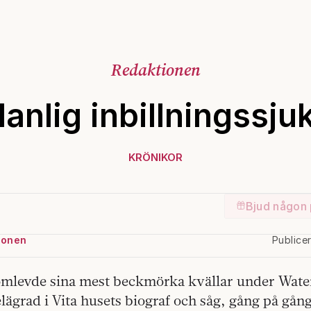
Redaktionen
anlig inbillningssju
KRÖNIKOR
Bjud någon 
ionen
Publice
mlevde sina mest beckmörka kvällar under Wate
lägrad i Vita husets biograf och såg, gång på gån