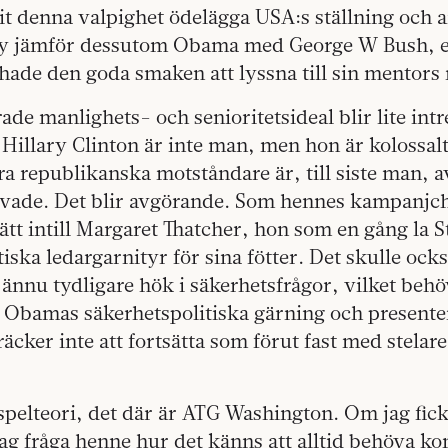
it denna valpighet ödelägga USA:s ställning och 
ey jämför dessutom Obama med George W Bush, 
ade den goda smaken att lyssna till sin mentors 
de manlighets- och senioritetsideal blir lite intr
 Hillary Clinton är inte man, men hon är kolossalt
 republikanska motståndare är, till siste man, a
vade. Det blir avgörande. Som hennes kampanjche
ätt intill Margaret Thatcher, hon som en gång la 
ska ledargarnityr för sina fötter. Det skulle ocks
ännu tydligare hök i säkerhetsfrågor, vilket beh
n Obamas säkerhetspolitiska gärning och presente
 räcker inte att fortsätta som förut fast med stelar
 spelteori, det där är ATG Washington. Om jag fick
jag fråga henne hur det känns att alltid behöva kon