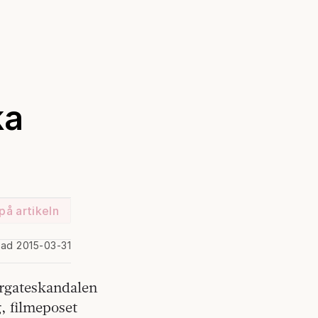
ka
på artikeln
rad 2015-03-31
rgateskandalen
g, filmeposet