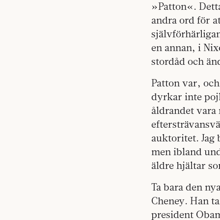
»Patton«. Detta
andra ord för a
självförhärliga
en annan, i Nix
stordåd och änd
Patton var, och
dyrkar inte po
åldrandet vara
eftersträvansvä
auktoritet. Jag
men ibland undr
äldre hjältar s
Ta bara den ny
Cheney. Han tar
president Obam