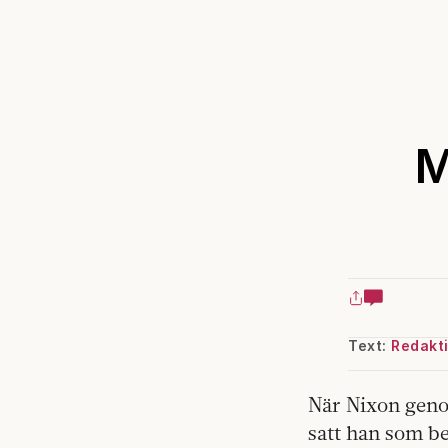
M
Text:
Redakt
När Nixon geno
satt han som be