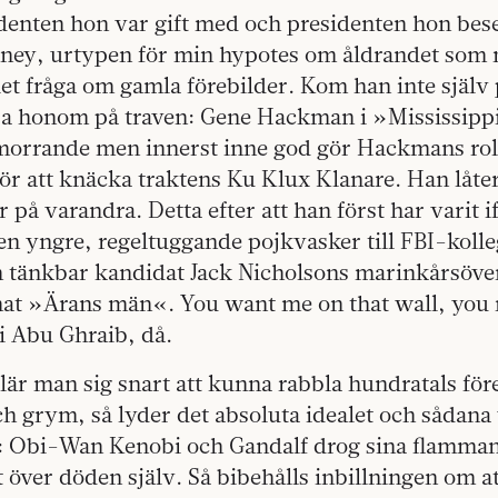
denten hon var gift med och presidenten hon bes
eney, urtypen för min hypotes om åldrandet som 
ället fråga om gamla förebilder. Kom han inte själv
pa honom på traven: Gene Hackman i »Mississipp
orrande men innerst inne god gör Hackmans rollfi
ör att knäcka traktens Ku Klux Klanare. Han låte
ar på varandra. Detta efter att han först har varit 
en yngre, regeltuggande pojkvasker till FBI-koll
n tänkbar kandidat Jack Nicholsons marinkårsöver
at »Ärans män«. You want me on that wall, you
 i Abu Ghraib, då.
är man sig snart att kunna rabbla hundratals för
h grym, så lyder det absoluta idealet och sådana
r: Obi-Wan Kenobi och Gandalf drog sina flamma
st över döden själv. Så bibehålls inbillningen om a