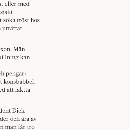
s, eller med
siskt
 söka tröst hos
 uträttat
Nixon. Män
illning kan
ch pengar:
gt könsbabbel,
d att iaktta
dent Dick
eder och ära av
m man får tro