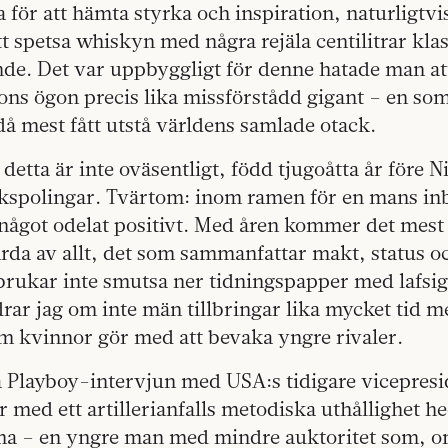
 för att hämta styrka och inspiration, naturligtvi
tt spetsa whiskyn med några rejäla centilitrar klas
nde. Det var uppbyggligt för denne hatade man att
ons ögon precis lika missförstådd gigant – en som
å mest fått utstå världens samlade otack.
 detta är inte oväsentligt, född tjugoåtta år före 
jkspolingar. Tvärtom: inom ramen för en mans inb
 något odelat positivt. Med åren kommer det mest
rda av allt, det som sammanfattar makt, status o
 brukar inte smutsa ner tidningspapper med lafsi
ar jag om inte män tillbringar lika mycket tid me
om kvinnor gör med att bevaka yngre rivaler.
a Playboy-intervjun med USA:s tidigare vicepresi
 med ett artillerianfalls metodiska uthållighet h
a – en yngre man med mindre auktoritet som, o