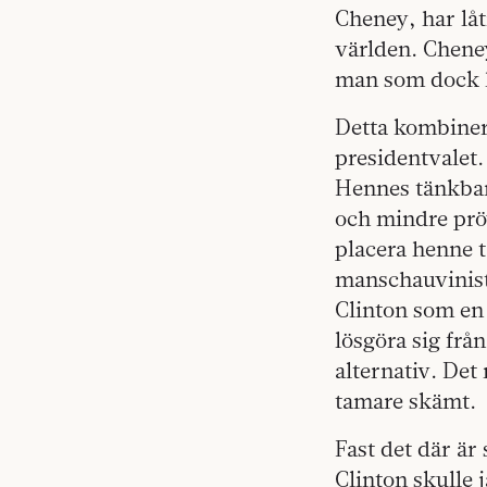
Cheney, har låt
världen. Chen
man som dock h
Detta kombinera
presidentvalet.
Hennes tänkbara
och mindre prö
placera henne t
manschauvinisti
Clinton som en 
lösgöra sig frå
alternativ. Det
tamare skämt.
Fast det där är
Clinton skulle 