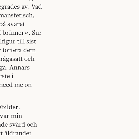
egrades av. Vad
mansfetisch,
 på svaret
i brinner«. Sur
gur till sist
r tortera dem
ifrågasatt och
ega. Annars
ste i
 need me on
ebilder.
 var min
nde svärd och
tt åldrandet