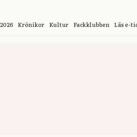
 2026
Krönikor
Kultur
Fackklubben
Läs e-t