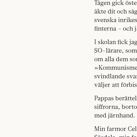
Tågen gick öste
åkte dit och så
svenska inrike
finterna – och 
I skolan fick j
SO-lärare, som 
om alla dem so
»Kommunismens
svindlande svar
väljer att förbis
Pappas berätte
siffrorna, bor
med järnhand.
Min farmor Cel