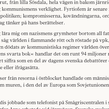
rut, från lilla Sösdala, hela vägen in bakom järn
g kommunismens verklighet. Fyrtiofem år senare f
spolitiken; kompromisserna, kovändningarna, or
jag tänker på hans berättelser.
ag lära mig om nazismens grymheter bortom all fa
såg världen i flammande rött och röstade på vpk,
m dödats av kommunistiska regimer världen över.
 svarta bok« handlar det om runt 94 miljoner 
t siffra som en del av dagens svenska debattörer 
e eller ifrågasätta.
lser från resorna i östblocket handlade om männ
tom muren, i den del av Europa som Sovjetunionen
dis jobbade som telefonist på Smågriscentralen i