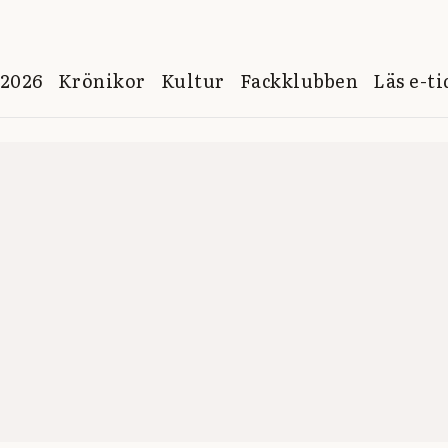
 2026
Krönikor
Kultur
Fackklubben
Läs e-t