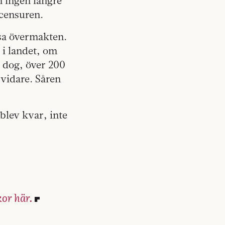
m ingen längre
 censuren.
tsa övermakten.
 i landet, om
e dog, över 200
vidare. Såren
blev kvar, inte
or här.