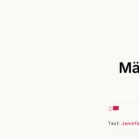
Mä
Text:
Jennif