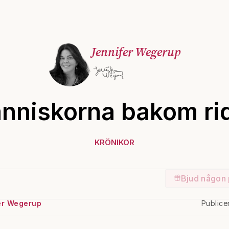
Jennifer Wegerup
nniskorna bakom ri
KRÖNIKOR
Bjud någon 
er Wegerup
Publice