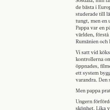
Sösdala, min fa
de bästa i Eur
studerade till 
tungt, men en u
Pappa var en på
världen, först
Rumänien och B
Vi satt vid kö
kontrollerna o
öppnades, filme
ett system bygg
varandra. Den 
Men pappa prata
Ungern förförd
skönhet. Lika 