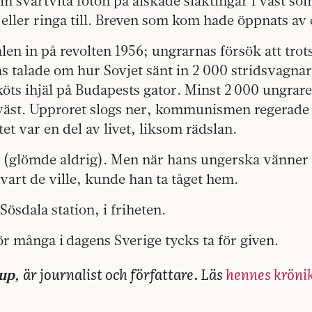
 svartvita foton på älskade släktingar i väst so
eller ringa till. Breven som kom hade öppnats av
len in på revolten 1956; ungrarnas försök att tro
 talade om hur Sovjet sänt in 2 000 stridsvagnar
köts ihjäl på Budapests gator. Minst 2 000 ungrar
 väst. Upproret slogs ner, kommunismen regerade 
tet var en del av livet, liksom rädslan.
 (glömde aldrig). Men när hans ungerska vänner 
a vart de ville, kunde han ta tåget hem.
Sösdala station, i friheten.
för många i dagens Sverige tycks ta för given.
är journalist och författare. Läs
hennes krönik
rup,