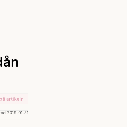
dån
på artikeln
rad 2019-01-31