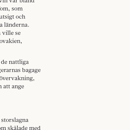
vin var bland
 Tom, som
utsigt och
a länderna.
ville se
lovakien,
de nattliga
gerarnas bagage
 övervakning,
m att ange
 storslagna
som skålade med