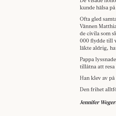
De visade honom
kunde hälsa på 
Ofta gled samta
Vännen Matthias
de civila som s
000 flydde till
läkte aldrig, ha
Pappa lyssnade
tillåtna att res
Han klev av på 
Den frihet allt
Jennifer Wege