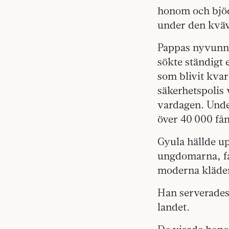
honom och bjöd
under den kväv
Pappas nyvunne 
sökte ständigt 
som blivit kvar
säkerhetspolis 
vardagen. Under
över 40 000 få
Gyula hällde u
ungdomarna, fas
moderna kläde
Han serverades 
landet.