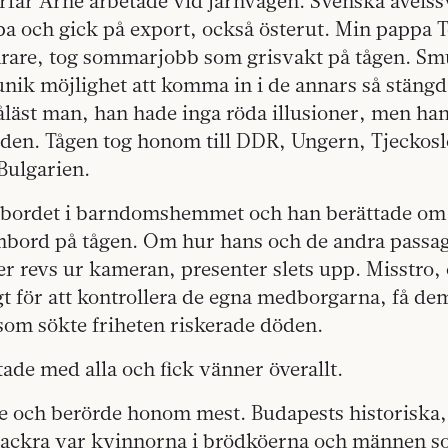
rfar Arne arbetade vid järnvägen. Svenska avelss
opa och gick på export, också österut. Min pappa
lärare, tog sommarjobb som grisvakt på tågen. Sm
nik möjlighet att komma in i de annars så stängd
läst man, han hade inga röda illusioner, men han 
å den. Tågen tog honom till DDR, Ungern, Tjeckos
ulgarien.
ksbordet i barndomshemmet och han berättade om 
mbord på tågen. Om hur hans och de andra passa
r revs ur kameran, presenter slets upp. Misstro,
t för att kontrollera de egna medborgarna, få de
som sökte friheten riskerade döden.
de med alla och fick vänner överallt.
e och berörde honom mest. Budapests historiska,
vackra var kvinnorna i brödköerna och männen 