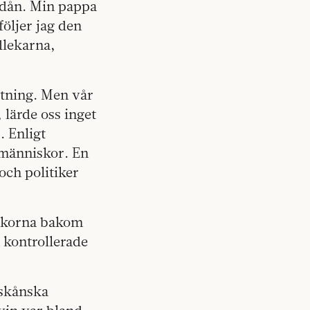
ridån. Min pappa
öljer jag den
dlekarna,
ttning. Men vår
 lärde oss inget
 Enligt
människor. En
och politiker
iskorna bakom
 kontrollerade
 skånska