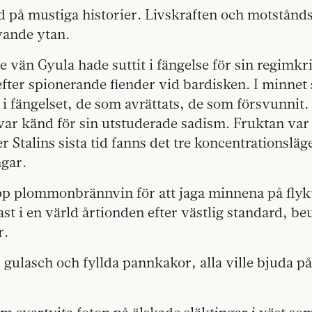
 på mustiga historier. Livskraften och motstånds
ande ytan.
vän Gyula hade suttit i fängelse för sin regimkri
efter spionerande fiender vid bardisken. I minnet
 i fängelset, de som avrättats, de som försvunnit
var känd för sin utstuderade sadism. Fruktan var 
 Stalins sista tid fanns det tre koncentrationsläg
ngar.
pp plommonbrännvin för att jaga minnena på flyk
t i en värld årtionden efter västlig standard, b
r.
gulasch och fyllda pannkakor, alla ville bjuda på