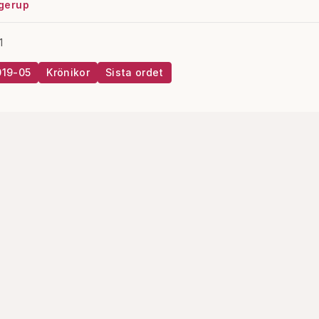
gerup
1
019-05
Krönikor
Sista ordet