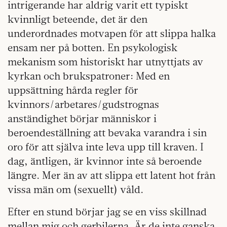
intrigerande har aldrig varit ett typiskt
kvinnligt beteende, det är den
underordnades motvapen för att slippa halka
ensam ner på botten. En psykologisk
mekanism som historiskt har utnyttjats av
kyrkan och brukspatroner: Med en
uppsättning hårda regler för
kvinnors/arbetares/gudstrognas
anständighet börjar människor i
beroendeställning att bevaka varandra i sin
oro för att själva inte leva upp till kraven. I
dag, äntligen, är kvinnor inte så beroende
längre. Mer än av att slippa ett latent hot från
vissa män om (sexuellt) våld.
Efter en stund börjar jag se en viss skillnad
mellan mig och gerbilerna. Är de inte ganska