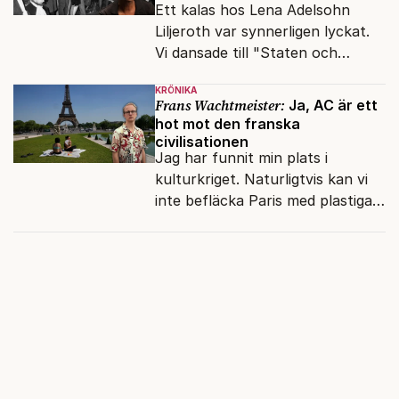
Ett kalas hos Lena Adelsohn
Liljeroth var synnerligen lyckat.
Vi dansade till "Staten och
kapitalet", Ebba Gröns version.
KRÖNIKA
Frans Wachtmeister:
Ja, AC är ett
hot mot den franska
civilisationen
Jag har funnit min plats i
kulturkriget. Naturligtvis kan vi
inte befläcka Paris med plastiga
klossar från Panasonic.