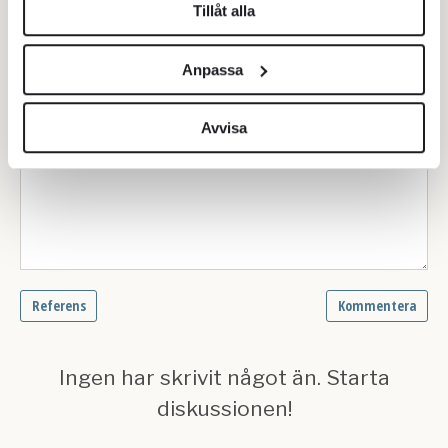
Tillåt alla
Vi använder enhetsidentifierare för att anpassa innehållet
och annonserna till användarna, tillhandahålla funktioner
Anpassa
för sociala medier och analysera vår trafik. Vi
vidarebefordrar även sådana identifierare och annan
information från din enhet till de sociala medier och
Avvisa
annons- och analysföretag som vi samarbetar med.
Dessa kan i sin tur kombinera informationen med annan
information som du har tillhandahållit eller som de har
samlat in när du har använt deras tjänster.
Om du vill läsa mer om hur vi hanterar personuppgifter
kan du göra det
här
.