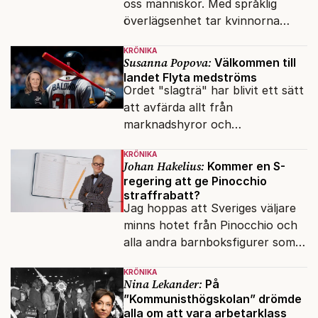
oss människor. Med språklig
överlägsenhet tar kvinnorna
över det offentliga rummet.
KRÖNIKA
Susanna Popova:
Välkommen till
landet Flyta medströms
Ordet "slagträ" har blivit ett sätt
att avfärda allt från
marknadshyror och
slöserikommissioner till frågor
KRÖNIKA
om antisemitism.
Johan Hakelius:
Kommer en S-
regering att ge Pinocchio
straffrabatt?
Jag hoppas att Sveriges väljare
minns hotet från Pinocchio och
alla andra barnboksfigurer som
snart befrias från hämmande
KRÖNIKA
upphovsrätt.
Nina Lekander:
På
”Kommunisthögskolan” drömde
alla om att vara arbetarklass