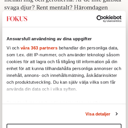
svaga djur? Rent mentalt? Häromdagen
gnagde de hål i vattenflaskan och berövade
därmed sig själva all tillgång på vätska.
»Skyll er själva!« tänkte däggdjuret med
Ansvarsfull användning av dina uppgifter
ryggmärgsreflexen.
Vi och
våra 363 partners
behandlar din personliga data,
som t.ex. ditt IP-nummer, och använder teknologi såsom
Men människan i mig fixade en ny
cookies för att lagra och få tillgång till information på din
vattenflaska. Skön känsla att vara den som
enhet för att kunna tillhandahålla personliga annonser och
kan välja. Den som inte är ett offer för
innehåll, annons- och innehållsmätning, åskådarinsikter
primitiva instinkter och behov.
och produktutveckling. Du kan själv välja vilka som får
använda din data och i vilka syften.
Varsågod söta gerbilerna. Jag vet att ni inte
kan hjälpa det. Det ligger i er gnagarnatur.
Ta reda på mer om hur dina personliga uppgifter
behandlas och ställ in dina preferenser i
detaljsektionen
.
är kulturredaktör. Läs
Nina van den Brink
Visa detaljer
Du kan ändra eller dra tillbaka ditt samtycke när som
hennes
artiklar här.
helst från cookie-förklaringen.