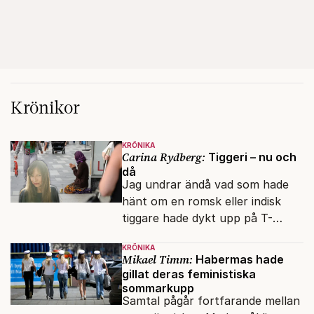
Krönikor
KRÖNIKA
Carina Rydberg:
Tiggeri – nu och
då
Jag undrar ändå vad som hade
hänt om en romsk eller indisk
tiggare hade dykt upp på T-
banan med en mobiltelefon, till
KRÖNIKA
vilken det hade gått bra att
Mikael Timm:
Habermas hade
swisha.
gillat deras feministiska
sommarkupp
Samtal pågår fortfarande mellan