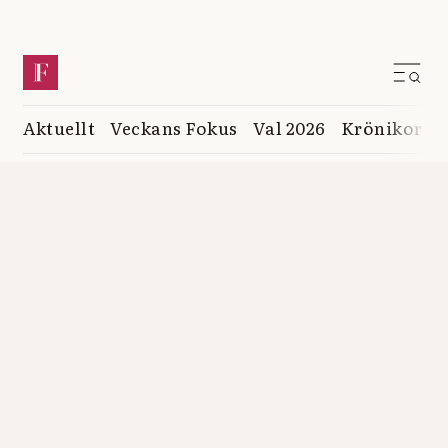
Aktuellt
Veckans Fokus
Val 2026
Krönikor
K