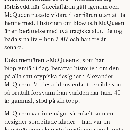
förbisedd när Gucciaffären gått igenom och
McQueen rusade vidare i karriären utan att ta
henne med. Historien om Blow och McQueen
är en berättelse med två tragiska slut. De tog
båda sina liv – hon 2007 och han tre år
senare.
Dokumentären »McQueen«, som har
biopremiär i dag, berättar historien om den
på alla sätt otypiska designern Alexander
McQueen. Modevärldens enfant terrible som
så brutalt försvann från världen när han, 40
år gammal, stod på sin topp.
McQueen var inte något så enkelt som en
designer som ritade kläder – han var en
konstnär som skapade kreationer som kunde