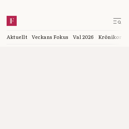
Aktuellt
Veckans Fokus
Val 2026
Krönikor
K