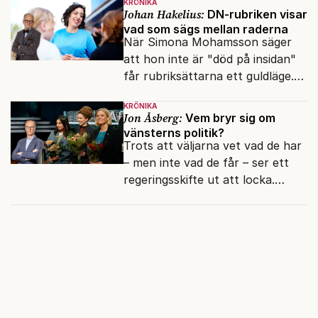
KRÖNIKA
fokusförflyttningen.
Johan Hakelius:
DN-rubriken visar
vad som sägs mellan raderna
När Simona Mohamsson säger
att hon inte är "död på insidan"
får rubriksättarna ett guldläge.
Med små signaler blinkar man i
KRÖNIKA
moraliskt samförstånd till
Jon Åsberg:
Vem bryr sig om
läsarna.
vänsterns politik?
Trots att väljarna vet vad de har
– men inte vad de får – ser ett
regeringsskifte ut att locka.
Varför?