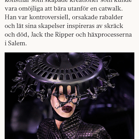
vara omöjliga att bära utanför en catwalk.
Han var kontroversiell, orsakade rabalder
och lät sina skapelser inspireras av skräck
och död, Jack the Ripper och häxprocesserna
i Salem.