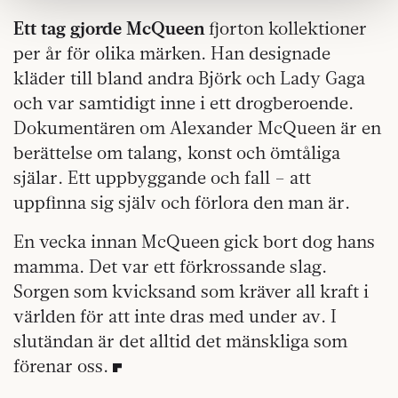
samlat in när du har använt deras tjänster.
Ett tag gjorde McQueen
fjorton kollektioner
Om du vill läsa mer om hur vi hanterar personuppgifter
per år för olika märken. Han designade
kan du göra det
här
.
kläder till bland andra Björk och Lady Gaga
och var samtidigt inne i ett drogberoende.
Dokumentären om Alexander McQueen är en
berättelse om talang, konst och ömtåliga
själar. Ett uppbyggande och fall – att
uppfinna sig själv och förlora den man är.
En vecka innan McQueen gick bort dog hans
mamma. Det var ett förkrossande slag.
Sorgen som kvicksand som kräver all kraft i
världen för att inte dras med under av. I
slutändan är det alltid det mänskliga som
förenar oss.