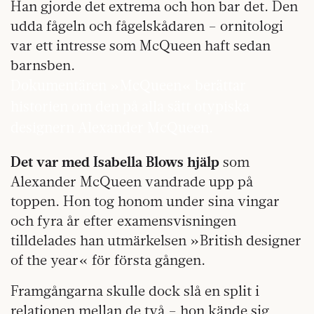
Han gjorde det extrema och hon bar det. Den
udda fågeln och fågelskådaren – ornitologi
var ett intresse som McQueen haft sedan
barnsben.
Dokumentären »McQueen« berättar
historien om den på alla sätt otypiska
designern Alexander McQueen.
Det var med Isabella Blows hjälp
som
Alexander McQueen vandrade upp på
toppen. Hon tog honom under sina vingar
och fyra år efter examensvisningen
tilldelades han utmärkelsen »British designer
of the year« för första gången.
Framgångarna skulle dock slå en split i
relationen mellan de två – hon kände sig