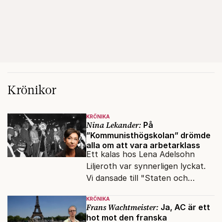
Krönikor
KRÖNIKA
Nina Lekander:
På
”Kommunisthögskolan” drömde
alla om att vara arbetarklass
Ett kalas hos Lena Adelsohn
Liljeroth var synnerligen lyckat.
Vi dansade till "Staten och
kapitalet", Ebba Gröns version.
KRÖNIKA
Frans Wachtmeister:
Ja, AC är ett
hot mot den franska