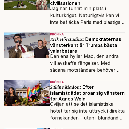
civilisationen
Jag har funnit min plats i
kulturkriget. Naturligtvis kan vi
inte befläcka Paris med plastiga
klossar från Panasonic.
KRÖNIKA
Erik Hörstadius:
Demokraternas
vänsterkant är Trumps bästa
valarbetare
Den ena hyllar Mao, den andra
vill avskaffa fängelser. Med
sådana motståndare behöver
presidenten knappt några
KRÖNIKA
vänner.
Sakine Madon:
Efter
islamistdådet oroar sig vänstern
för Agnes Wold
Oviljan att se det islamistiska
hotet tar sig inte uttryck i direkta
förnekanden – utan i blundandet
och den återkommande