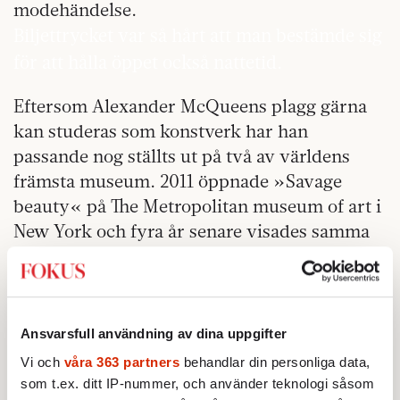
modehändelse.
Biljettrycket var så hårt att man bestämde sig
för att hålla öppet också nattetid.
Eftersom Alexander McQueens plagg gärna
kan studeras som konstverk har han
passande nog ställts ut på två av världens
främsta museum. 2011 öppnade »Savage
beauty« på The Metropolitan museum of art i
New York och fyra år senare visades samma
utställning på Victoria & Albert museum i
London. Nästan en halv miljon människor
besökte utställningen i London, vilket
innebär att det är den populäraste utställning
Ansvarsfull användning av dina uppgifter
som museet haft. Biljettrycket var så hårt att
Vi och
våra 363 partners
behandlar din personliga data,
man bestämde sig för att hålla öppet också
som t.ex. ditt IP-nummer, och använder teknologi såsom