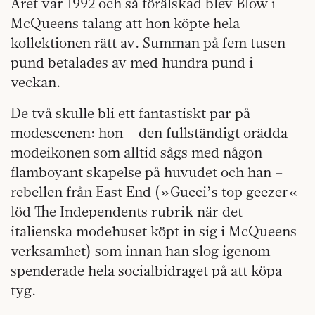
Året var 1992 och så förälskad blev Blow i
McQueens talang att hon köpte hela
kollektionen rätt av. Summan på fem tusen
pund betalades av med hundra pund i
veckan.
De två skulle bli ett fantastiskt par på
modescenen: hon – den fullständigt orädda
modeikonen som alltid sågs med någon
flamboyant skapelse på huvudet och han –
rebellen från East End (»Gucci’s top geezer«
löd The Independents rubrik när det
italienska modehuset köpt in sig i McQueens
verksamhet) som innan han slog igenom
spenderade hela socialbidraget på att köpa
tyg.