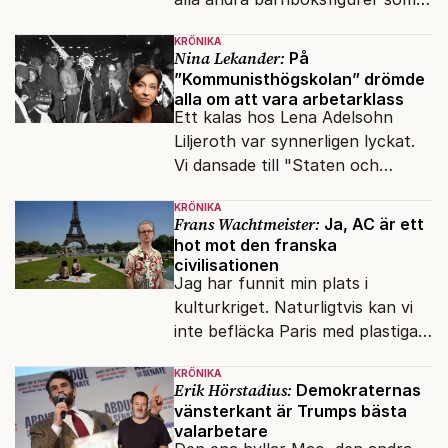
snart befrias från hämmande
KRÖNIKA
upphovsrätt.
Nina Lekander:
På
”Kommunisthögskolan” drömde
alla om att vara arbetarklass
Ett kalas hos Lena Adelsohn
Liljeroth var synnerligen lyckat.
Vi dansade till "Staten och
kapitalet", Ebba Gröns version.
KRÖNIKA
Frans Wachtmeister:
Ja, AC är ett
hot mot den franska
civilisationen
Jag har funnit min plats i
kulturkriget. Naturligtvis kan vi
inte befläcka Paris med plastiga
klossar från Panasonic.
KRÖNIKA
Erik Hörstadius:
Demokraternas
vänsterkant är Trumps bästa
valarbetare