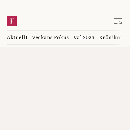
Aktuellt
Veckans Fokus
Val 2026
Krönikor
K