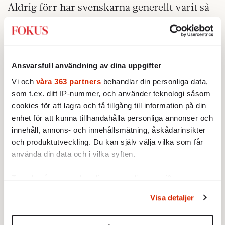
Aldrig förr har svenskarna generellt varit så
positiva till invandrare som nu, om man ska
tro SOM-institutet vid Göteborgs universitet.
Inte sedan mätningarna startade 1993. Då
tyckte hälften av svenskarna att det fanns för
Ansvarsfull användning av dina uppgifter
många utlänningar i landet, mot 36 procent i
Vi och
våra 363 partners
behandlar din personliga data,
dag. En majoritet välkomnar flyktingar, och
som t.ex. ditt IP-nummer, och använder teknologi såsom
toleransen ökar också i stort.
cookies för att lagra och få tillgång till information på din
enhet för att kunna tillhandahålla personliga annonser och
När man lyssnar på radio använder man två
innehåll, annons- och innehållsmätning, åskådarinsikter
öron. Det är inte orden som avslöjar en
och produktutveckling. Du kan själv välja vilka som får
människa, utan tonfallen. Sverigedemokraten
använda din data och i vilka syften.
Lindström i Hofors lät som en vanlig
Ta reda på mer om hur dina personliga uppgifter
människa, med unika erfarenheter. Men han
behandlas och ställ in dina preferenser i
detaljsektionen
.
lät möjlig att resonera med! Jimmie Åkesson
Visa detaljer
Du kan ändra eller dra tillbaka ditt samtycke när som
däremot låter alltid bitter, alltid förorättad,
helst från cookie-förklaringen.