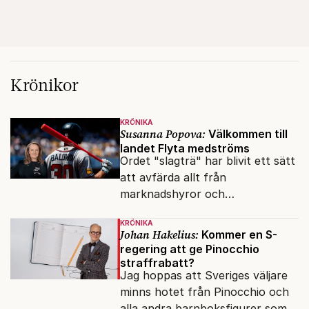
Krönikor
KRÖNIKA
Susanna Popova:
Välkommen till
landet Flyta medströms
Ordet "slagträ" har blivit ett sätt
att avfärda allt från
marknadshyror och
slöserikommissioner till frågor
KRÖNIKA
om antisemitism.
Johan Hakelius:
Kommer en S-
regering att ge Pinocchio
straffrabatt?
Jag hoppas att Sveriges väljare
minns hotet från Pinocchio och
alla andra barnboksfigurer som