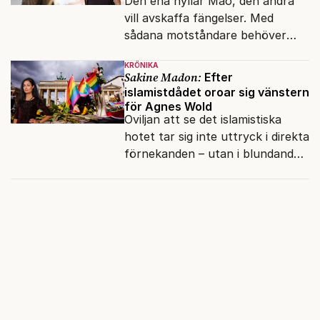
Den ena hyllar Mao, den andra
vill avskaffa fängelser. Med
sådana motståndare behöver
presidenten knappt några
KRÖNIKA
vänner.
Sakine Madon:
Efter
islamistdådet oroar sig vänstern
för Agnes Wold
Oviljan att se det islamistiska
hotet tar sig inte uttryck i direkta
förnekanden – utan i blundandet
och den återkommande
fokusförflyttningen.