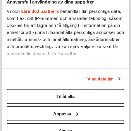
Ansvarsfull användning av dina uppgifter
politisk vilja att ta itu med de
Vi och
våra 363 partners
behandlar din personliga data,
socioekonomiska orsaker som, snarare än
som t.ex. ditt IP-nummer, och använder teknologi såsom
rashat, ofta ligger bakom extremhög­erns
cookies för att lagra och få tillgång till information på din
rekryteringsframgångar.
enhet för att kunna tillhandahålla personliga annonser och
innehåll, annons- och innehållsmätning, åskådarinsikter
Politiker och lokala myndigheter får inte
och produktutveckling. Du kan själv välja vilka som får
lämna marginaliserade unga i sticket.
använda din data och i vilka syften.
Organiserade krafter står beredda att vända
Ta reda på mer om hur dina personliga uppgifter
deras desillusion till extrempolitiskt
behandlas och ställ in dina preferenser i
detaljsektionen
.
engagemang, i värsta fall fanatism. Rasismen
Visa detaljer
Du kan ändra eller dra tillbaka ditt samtycke när som
och nationalismens rötter sträcker sig djupare
helst från cookie-förklaringen.
ned i den europeiska myllan än den vackra
Tillåt alla
tanken om ett enat Europa.
Vi använder enhetsidentifierare för att anpassa innehållet
och annonserna till användarna, tillhandahålla funktioner
Anpassa
För övrigt
anser rättspsykiatrikerna att
för sociala medier och analysera vår trafik. Vi
Anders Behring Breivik befinner sig i sitt eget
vidarebefordrar även sådana identifierare och annan
information från din enhet till de sociala medier och
Avvisa