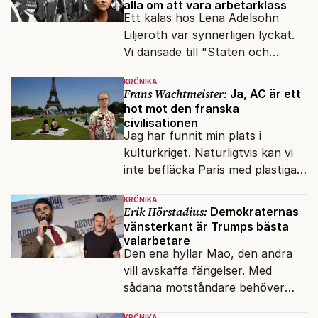
alla om att vara arbetarklass
Ett kalas hos Lena Adelsohn
Liljeroth var synnerligen lyckat.
Vi dansade till "Staten och
kapitalet", Ebba Gröns version.
KRÖNIKA
Frans Wachtmeister:
Ja, AC är ett
hot mot den franska
civilisationen
Jag har funnit min plats i
kulturkriget. Naturligtvis kan vi
inte befläcka Paris med plastiga
klossar från Panasonic.
KRÖNIKA
Erik Hörstadius:
Demokraternas
vänsterkant är Trumps bästa
valarbetare
Den ena hyllar Mao, den andra
vill avskaffa fängelser. Med
sådana motståndare behöver
presidenten knappt några
KRÖNIKA