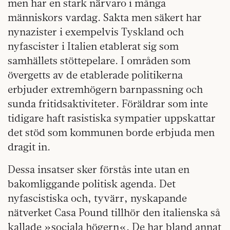
men har en stark närvaro i många
människors vardag. Sakta men säkert har
nynazister i exempelvis Tyskland och
nyfascister i Italien etablerat sig som
samhällets stöttepelare. I områden som
övergetts av de etablerade politikerna
erbjuder extremhögern barnpassning och
sunda fritidsaktiviteter. Föräldrar som inte
tidigare haft rasistiska sympatier uppskattar
det stöd som kommunen borde erbjuda men
dragit in.
Dessa insatser sker förstås inte utan en
bakomliggande politisk agenda. Det
nyfascistiska och, tyvärr, nyskapande
nätverket Casa Pound tillhör den italienska så
kallade »sociala högern«. De har bland annat