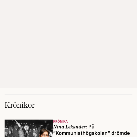
Krönikor
KRÖNIKA
Nina Lekander:
På
”Kommunisthögskolan” drömde