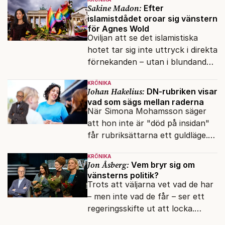
vänner.
Sakine Madon:
Efter
islamistdådet oroar sig vänstern
för Agnes Wold
Oviljan att se det islamistiska
hotet tar sig inte uttryck i direkta
förnekanden – utan i blundandet
och den återkommande
KRÖNIKA
fokusförflyttningen.
Johan Hakelius:
DN-rubriken visar
vad som sägs mellan raderna
När Simona Mohamsson säger
att hon inte är "död på insidan"
får rubriksättarna ett guldläge.
Med små signaler blinkar man i
KRÖNIKA
moraliskt samförstånd till
Jon Åsberg:
Vem bryr sig om
läsarna.
vänsterns politik?
Trots att väljarna vet vad de har
– men inte vad de får – ser ett
regeringsskifte ut att locka.
Varför?