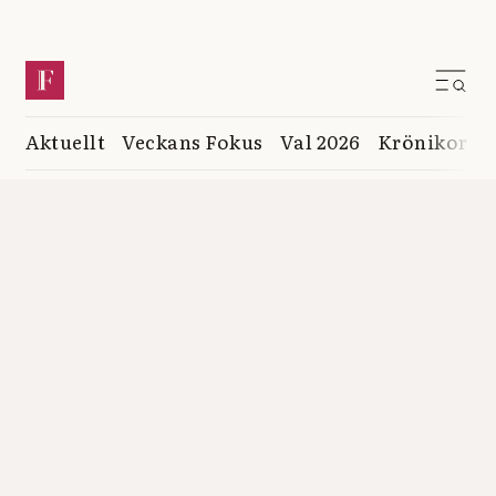
Aktuellt
Veckans Fokus
Val 2026
Krönikor
K