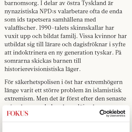
barnomsorg. I delar av östra Tyskland är
nynazistiska NPD:s valarbetare ofta de enda
som ids tapetsera samhällena med
valaffischer. 1990-talets skinnskallar har
vuxit upp och bildat familj. Vissa kvinnor har
utbildat sig till lärare och dagisfröknar i syfte
att indoktrinera en ny generation tyskar. På
somrarna skickas barnen till
historierevisionistiska läger.
För säkerhetspolisen i öst har extremhögern
länge varit ett större problem än islamistisk
extremism. Men det är först efter den senaste
månadens omskakande avslöjande av
nazistcellen NSU och dess mångåriga
terrorkampanj som frågan klättrat på
regeringens agenda. Och fortfarande saknas