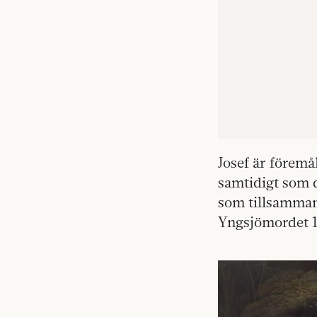
Josef är föremå
samtidigt som 
som tillsamman
Yngsjömordet 1