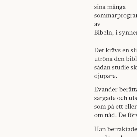
sina många
sommarprogram i
av
Bibeln, i synne
Det krävs en sli
utröna den bibl
sådan studie s
djupare.
Evander berät
sargade och uts
som på ett elle
om nåd. De förs
Han betraktad