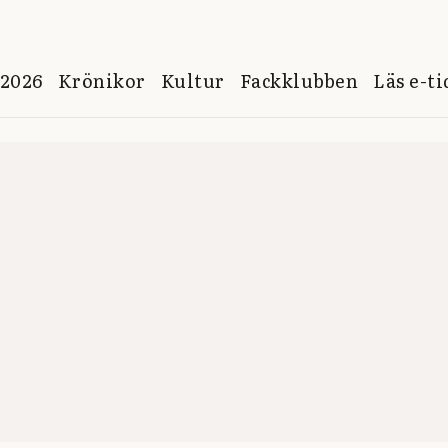
 2026
Krönikor
Kultur
Fackklubben
Läs e-t