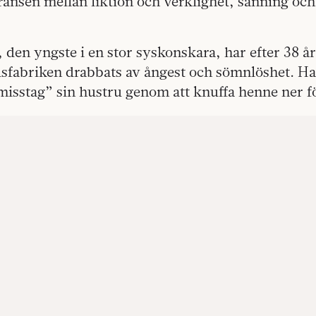
änsen mellan fiktion och verklighet, sanning och
 den yngste i en stor syskonskara, har efter 38 år
alsfabriken drabbats av ångest och sömnlöshet. H
misstag” sin hustru genom att knuffa henne ner f