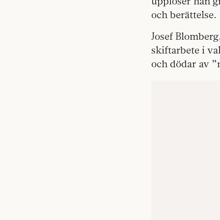
upplöser han gr
och berättelse.
Josef Blomberg,
skiftarbete i v
och dödar av ”