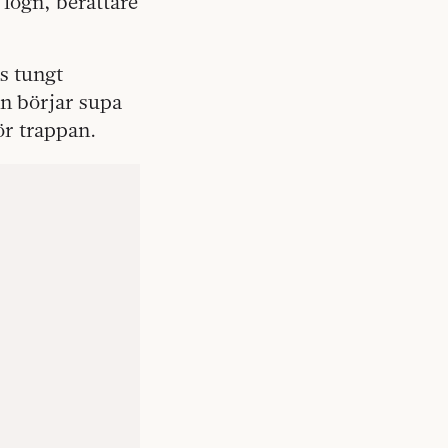
 lögn, berättare
s tungt
an börjar supa
ör trappan.