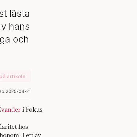
t lästa
av hans
iga och
på artikeln
rad 2025-04-21
Evander
i Fokus
aritet hos
honom. I ett av