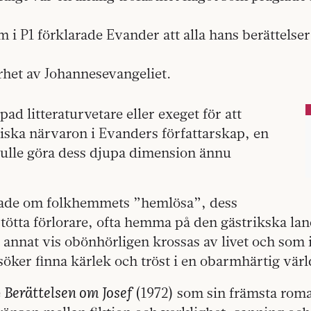
 P1 förklarade Evander att alla hans berättelser
rhet av Johannesevangeliet.
pad litteraturvetare eller exeget för att
iska närvaron i Evanders författarskap, en
kulle göra dess djupa dimension ännu
tade om folkhemmets ”hemlösa”, dess
tötta förlorare, ofta hemma på den gästrikska la
r annat vis obönhörligen krossas av livet och som i
öker finna kärlek och tröst i en obarmhärtig värl
Berättelsen om Josef
e
(1972) som sin främsta roma