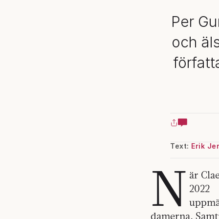
Per Gu
och äl
förfat
Text:
Erik Je
N
är Clae
2022
uppmär
damerna. Samtid