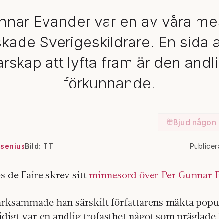
nnar Evander var en av våra mes
skade Sverigeskildrare. En sida 
tarskap att lyfta fram är den andl
förkunnande.
Bjud någon 
rsenius
Bild: TT
Publice
s de Faire skrev sitt
minnesord över Per Gunnar 
ksammade han särskilt författarens mäkta popul
igt var en andlig trofasthet något som präglade 