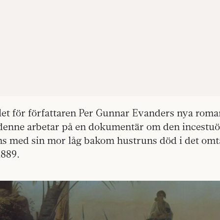
let för författaren Per Gunnar Evanders nya roma
denne arbetar på en dokumentär om den incestuö
s med sin mor låg bakom hustruns död i det omt
889.