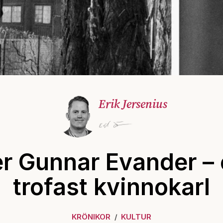
Erik Jersenius
r Gunnar Evander –
trofast kvinnokarl
KRÖNIKOR
KULTUR