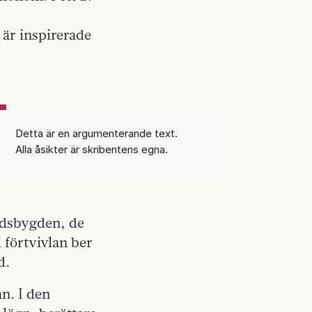
 är inspirerade
Detta är en argumenterande text.
Alla åsikter är skribentens egna.
ndsbygden, de
 förtvivlan ber
d.
n. I den