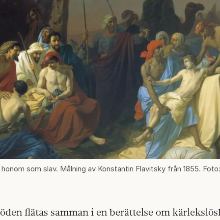
 honom som slav. Målning av Konstantin Flavitsky från 1855. Foto
 öden flätas samman i en berättelse om kärlekslös