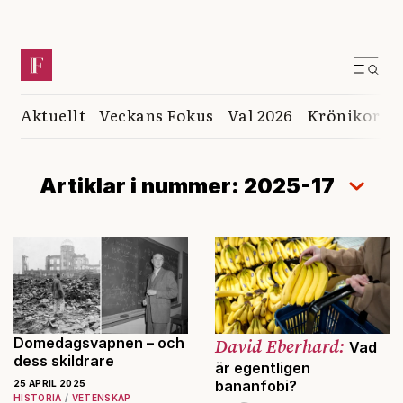
Aktuellt
Veckans Fokus
Val 2026
Krönikor
K
Artiklar i nummer: 2025-17
Domedagsvapnen – och
David Eberhard:
Vad
dess skildrare
är egentligen
bananfobi?
25 APRIL 2025
HISTORIA
VETENSKAP