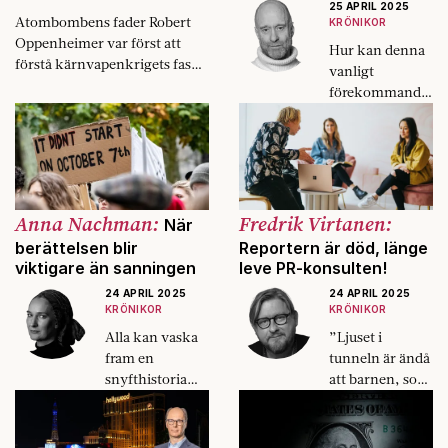
25 APRIL 2025
Atombombens fader Robert
KRÖNIKOR
Oppenheimer var först att
Hur kan denna
förstå kärnvapenkrigets fasor.
vanligt
Efter honom har många
förekommande
skildrat dem.
fobi gått under
min radar sedan
1995, då jag för
första gången
arbetade som
läkare inom
Anna Nachman:
Fredrik Virtanen:
När
psykiatrin?
berättelsen blir
Reportern är död, länge
viktigare än sanningen
leve PR-konsulten!
24 APRIL 2025
24 APRIL 2025
KRÖNIKOR
KRÖNIKOR
Alla kan vaska
”Ljuset i
fram en
tunneln är ändå
snyfthistoria
att barnen, som
eller ett
varken vill eller
hjältedåd, det är
kan bli
så propaganda
journalister