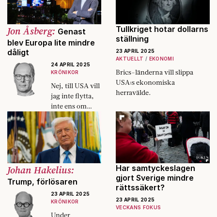
tillverkas.
längre, alltid
kommer kunna
få jobb i
Jon Åsberg:
Tullkriget hotar dollarns
Genast
reklambransche
ställning
blev Europa lite mindre
n”, skriver
dåligt
23 APRIL 2025
Fokus
AKTUELLT
EKONOMI
24 APRIL 2025
kolumnist
Brics-länderna vill slippa
KRÖNIKOR
Fredrik
USA:s ekonomiska
Nej, till USA vill
Virtanen.
herravälde.
jag inte flytta,
inte ens om
ryssen
kommer.
Johan Hakelius:
Har samtyckeslagen
gjort Sverige mindre
Trump, förlösaren
rättssäkert?
23 APRIL 2025
23 APRIL 2025
KRÖNIKOR
VECKANS FOKUS
Under