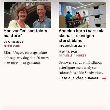
enat och starkt Europa.
lästa och
information som du har tillhandahållit eller som de har
älskade
samlat in när du har använt deras tjänster.
Sverigeskildrare
Om du vill läsa mer om hur vi hanterar personuppgifter
. En sida av hans
kan du göra det
här
.
författarskap att
lyfta fram är det
Han var ”en samtalets
Andelen barn i särskola
andliga och
mästare”
skenar – ökningen
störst bland
förkunnande.
20 APRIL 2025
invandrarbarn
MINNESORD
17 APRIL 2025
Björn Unger, företagsledare
AKTUELLT
INRIKES
och seglare, dog den 20 mars.
Behoven ser ut att fördjupas
Han blev 80 år gammal.
ytterligare men analyser
saknas hos både Skolverket
och kommunerna.
Lista alla våra nummer