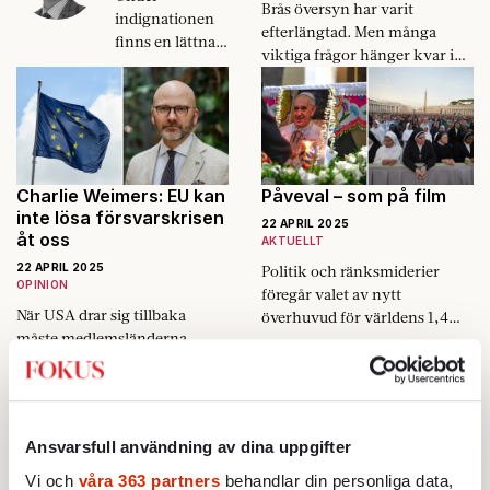
Brås översyn har varit
indignationen
efterlängtad. Men många
finns en lättnad
viktiga frågor hänger kvar i
över att Trump
luften.
ger sig på
universitet och
muséer. Då
slipper de
senaste 20 årens
Charlie Weimers: EU kan
Påveval – som på film
ideologer
inte lösa försvarskrisen
konfronteras
22 APRIL 2025
åt oss
AKTUELLT
med sin egen
22 APRIL 2025
Politik och ränksmiderier
propagandaverk
OPINION
föregår valet av nytt
samhet.
När USA drar sig tillbaka
överhuvud för världens 1,4
måste medlemsländerna
miljarder katoliker.
själva fylla tomrummet.
Ansvarsfull användning av dina uppgifter
Vi och
våra 363 partners
behandlar din personliga data,